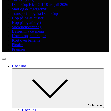
Turneringsregler
Dana Cup Kick Off 19-20 juli 2026
Start og deltagergebyr
Transport til og fra Dana Cup
Hop på og af busser
Hop på og af toget
Skoleindkvartering
Bespisning og menu
Hotel - opgraderinger
Kort over banerne
Finaler
Præmier
Über uns
Submenu
Über uns