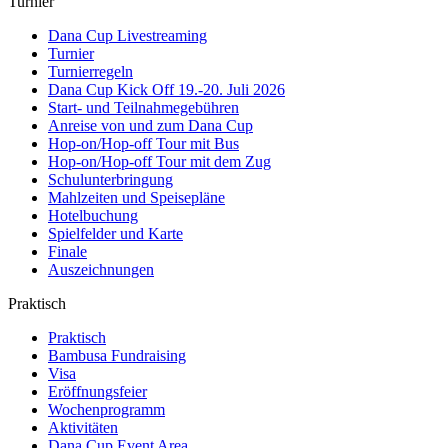
Turnier
Dana Cup Livestreaming
Turnier
Turnierregeln
Dana Cup Kick Off 19.-20. Juli 2026
Start- und Teilnahmegebühren
Anreise von und zum Dana Cup
Hop-on/Hop-off Tour mit Bus
Hop-on/Hop-off Tour mit dem Zug
Schulunterbringung
Mahlzeiten und Speisepläne
Hotelbuchung
Spielfelder und Karte
Finale
Auszeichnungen
Praktisch
Praktisch
Bambusa Fundraising
Visa
Eröffnungsfeier
Wochenprogramm
Aktivitäten
Dana Cup Event Area