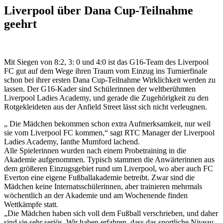
Liverpool über Dana Cup-Teilnahme
geehrt
Mit Siegen von 8:2, 3: 0 und 4:0 ist das G16-Team des Liverpool
FC gut auf dem Wege ihren Traum vom Einzug ins Turnierfinale
schon bei ihrer ersten Dana Cup-Teilnahme Wirklichkeit werden zu
lassen. Der G16-Kader sind Schülerinnen der weltberühmten
Liverpool Ladies Academy, und gerade die Zugehörigkeit zu den
Rotgekleideten aus der Anfield Street lässt sich nicht verleugnen.
„ Die Mädchen bekommen schon extra Aufmerksamkeit, nur weil
sie vom Liverpool FC kommen,“ sagt RTC Manager der Liverpool
Ladies Academy, Ianthe Mumford lachend.
Alle Spielerinnen wurden nach einem Probetraining in die
Akademie aufgenommen. Typisch stammen die Anwärterinnen aus
dem größeren Einzugsgebiet rund um Liverpool, wo aber auch FC
Everton eine eigene Fußballakademie betreibt. Zwar sind die
Mädchen keine Internatsschülerinnen, aber trainieren mehrmals
wöchentlich an der Akademie und am Wochenende finden
Wettkämpfe statt.
„Die Mädchen haben sich voll dem Fußball verschrieben, und daher
sind sie sehr seriös. Wir haben erfahren, dass das sportliche Niveau