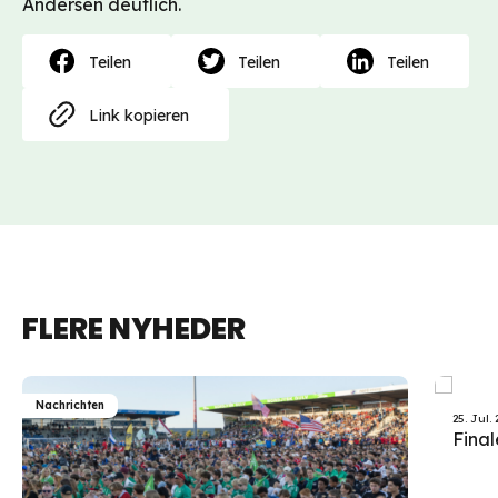
Andersen deutlich.
Teilen
Teilen
Teilen
Link kopieren
FLERE NYHEDER
Nachrichten
Nachrich
25. Jul.
Final