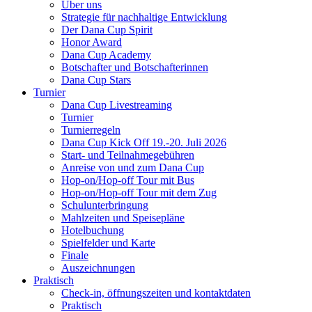
Über uns
Strategie für nachhaltige Entwicklung
Der Dana Cup Spirit
Honor Award
Dana Cup Academy
Botschafter und Botschafterinnen
Dana Cup Stars
Turnier
Dana Cup Livestreaming
Turnier
Turnierregeln
Dana Cup Kick Off 19.-20. Juli 2026
Start- und Teilnahmegebühren
Anreise von und zum Dana Cup
Hop-on/Hop-off Tour mit Bus
Hop-on/Hop-off Tour mit dem Zug
Schulunterbringung
Mahlzeiten und Speisepläne
Hotelbuchung
Spielfelder und Karte
Finale
Auszeichnungen
Praktisch
Check-in, öffnungszeiten und kontaktdaten
Praktisch