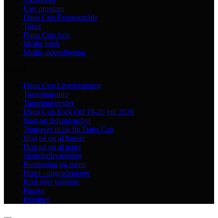
Uge program
Dana Cup Eventområde
Turist
Dana Cup App
Medie bank
Medie akkreditering
Turnier
Dana Cup Livestreaming
Turneringsinfo
Turneringsregler
Dana Cup Kick Off 19-20 juli 2026
Start og deltagergebyr
Transport til og fra Dana Cup
Hop på og af busser
Hop på og af toget
Skoleindkvartering
Bespisning og menu
Hotel - opgraderinger
Kort over banerne
Finaler
Præmier