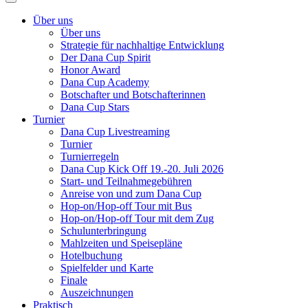
Über uns
Über uns
Strategie für nachhaltige Entwicklung
Der Dana Cup Spirit
Honor Award
Dana Cup Academy
Botschafter und Botschafterinnen
Dana Cup Stars
Turnier
Dana Cup Livestreaming
Turnier
Turnierregeln
Dana Cup Kick Off 19.-20. Juli 2026
Start- und Teilnahmegebühren
Anreise von und zum Dana Cup
Hop-on/Hop-off Tour mit Bus
Hop-on/Hop-off Tour mit dem Zug
Schulunterbringung
Mahlzeiten und Speisepläne
Hotelbuchung
Spielfelder und Karte
Finale
Auszeichnungen
Praktisch