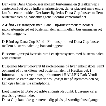
Der kører Dana Cup-busser mellem busterminalen (Hestkærvej) i
centerområdet og de indkvarteringssteder, der er placeret mere end 2
km fra centerområdet. Der kører ligeledes Dana Cup-busser mellem
busterminalen og baneanlæggene udenfor centerområdet.
A-Bånd - Fri transport med Dana Cup-busser mellem holdets
indkvarteringssted og busterminalen samt mellem busterminalen og
baneanlæggene.
D-Bånd og Dana Cup-Bånd - Fri transport med Dana Cup-busser
mellem busterminalen og baneanlæggene.
Busserne kører på hver sin rute i et stjernesystem med busterminalen
som centrum.
Busplaner bliver udleveret til skolelederne på hver enkelt skole, samt
ophængt på ruteskiltene ved busterminalen på Hestkærvej, i
Information, samt ved transportkontoret i HALLEN Park Vendia.
De aktuelle køreplaner forefindes i øvrigt her på hjemmesiden og
kan også hentes via smartphone.
Læg mærke til første og sidste afgangstidspunkt. Busserne kører
præcis og venter ikke.
Dana Cup kan ikke garantere ledig plads på samtlige busafgange.