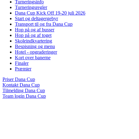
Turneringsinfo
Turneringsregler
Dana Cup Kick Off 19-20 juli 2026
Start og deltagergebyr
Transport til og fra Dana Cup
Hop på og af busser
Hop på og af toget
Skoleindkvartering
Bespisning og menu
Hotel - opgraderinger
Kort over banerne
Finaler
Præmier
Priser Dana Cup
Kontakt Dana Cup
Tilmelding Dana Cup
Team login Dana Cup