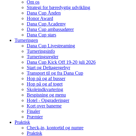
Om os
Strategi for bæredygtig udvikling
Dana Cup Ånden
Honor Award
Dana Cup Academy
Dana Cup ambassadører
Dana Cup stars
Turneringen
Dana Cup Livestreaming
Turneringsinfo
Turneringsregler
Dana Cup Kick Off 19-20 juli 2026
Start og Deltagergebyr
Transport til og fra Dana Cup
Hop på og af busser
Hop på og af toget
Skoleindkvartering
Bespisning og menu
Hotel - Opgraderinger
Kort over banerne
Finaler
Præmier
Praktisk
Check-in, kontortid og numre
Praktisk