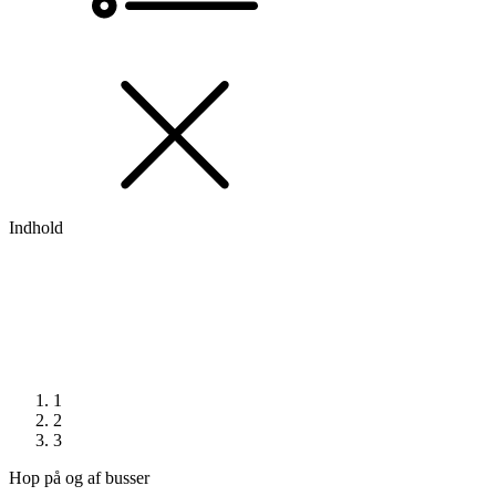
Indhold
1
2
3
Hop på og af busser