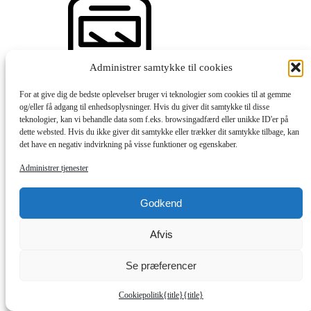
Administrer samtykke til cookies
For at give dig de bedste oplevelser bruger vi teknologier som cookies til at gemme
17 Poulstrup Friskole
og/eller få adgang til enhedsoplysninger. Hvis du giver dit samtykke til disse
teknologier, kan vi behandle data som f.eks. browsingadfærd eller unikke ID'er på
dette websted. Hvis du ikke giver dit samtykke eller trækker dit samtykke tilbage, kan
det have en negativ indvirkning på visse funktioner og egenskaber.
Administrer tjenester
Godkend
From Poultrup Friskole
Afvis
Times are first and last bus
Se præferencer
Every 30 min. Monday 15.00-22.00
Every 30 min. Tuesday to Friday 06.00-23.30
Cookiepolitik
{title}
{title}
Every 30 min. Saturday 06.30-16.00