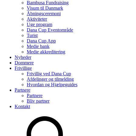
Bambusa Fundraising
Visum til Danmark
Åbningsceremoni
Aktiviteter
Uge program
Dana Cup Eventområde
Turist
Dana Cup App
Medie bank
Medie akkreditering
Nyheder
Dommere
Frivillige
Frivillig ved Dana Cup
Afdelinger og tilmelding
Hvordan og Hjælpeguides
Partnere
Partnere
Bliv partner
Kontakt