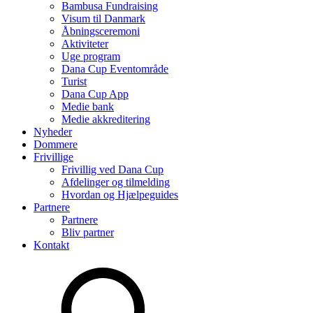
Bambusa Fundraising
Visum til Danmark
Åbningsceremoni
Aktiviteter
Uge program
Dana Cup Eventområde
Turist
Dana Cup App
Medie bank
Medie akkreditering
Nyheder
Dommere
Frivillige
Frivillig ved Dana Cup
Afdelinger og tilmelding
Hvordan og Hjælpeguides
Partnere
Partnere
Bliv partner
Kontakt