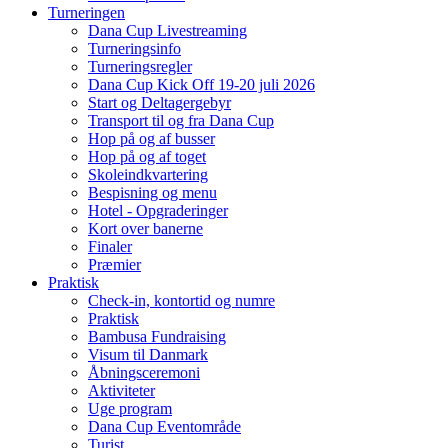
Turneringen
Dana Cup Livestreaming
Turneringsinfo
Turneringsregler
Dana Cup Kick Off 19-20 juli 2026
Start og Deltagergebyr
Transport til og fra Dana Cup
Hop på og af busser
Hop på og af toget
Skoleindkvartering
Bespisning og menu
Hotel - Opgraderinger
Kort over banerne
Finaler
Præmier
Praktisk
Check-in, kontortid og numre
Praktisk
Bambusa Fundraising
Visum til Danmark
Åbningsceremoni
Aktiviteter
Uge program
Dana Cup Eventområde
Turist