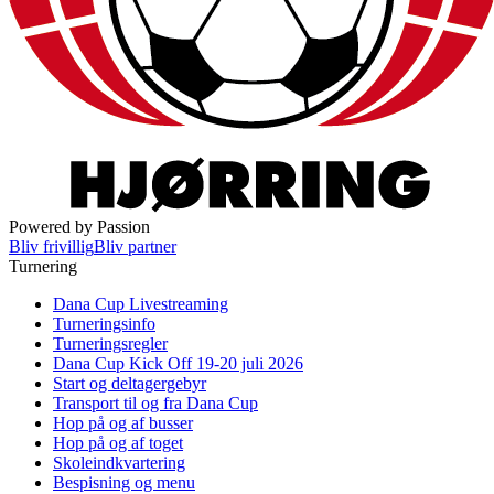
Powered by Passion
Bliv frivillig
Bliv partner
Turnering
Dana Cup Livestreaming
Turneringsinfo
Turneringsregler
Dana Cup Kick Off 19-20 juli 2026
Start og deltagergebyr
Transport til og fra Dana Cup
Hop på og af busser
Hop på og af toget
Skoleindkvartering
Bespisning og menu