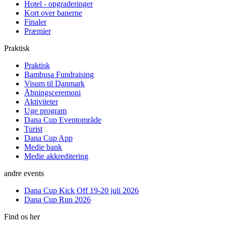
Hotel - opgraderinger
Kort over banerne
Finaler
Præmier
Praktisk
Praktisk
Bambusa Fundraising
Visum til Danmark
Åbningsceremoni
Aktiviteter
Uge program
Dana Cup Eventområde
Turist
Dana Cup App
Medie bank
Medie akkreditering
andre events
Dana Cup Kick Off 19-20 juli 2026
Dana Cup Run 2026
Find os her