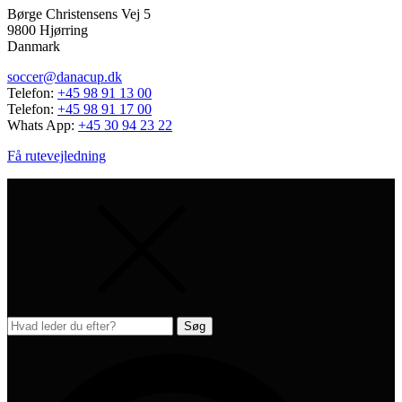
Børge Christensens Vej 5
9800 Hjørring
Danmark
soccer@danacup.dk
Telefon:
+45 98 91 13 00
Telefon:
+45 98 91 17 00
Whats App:
+45 30 94 23 22
Få rutevejledning