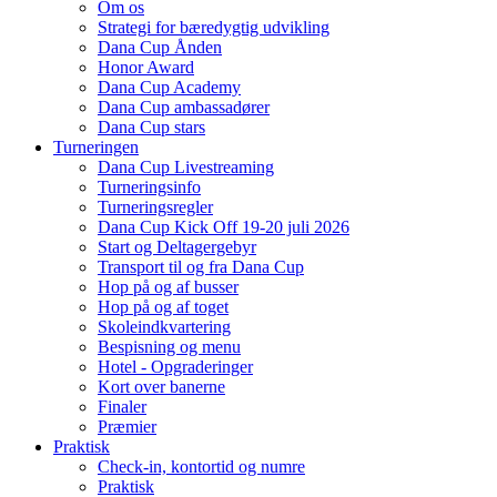
Om os
Strategi for bæredygtig udvikling
Dana Cup Ånden
Honor Award
Dana Cup Academy
Dana Cup ambassadører
Dana Cup stars
Turneringen
Dana Cup Livestreaming
Turneringsinfo
Turneringsregler
Dana Cup Kick Off 19-20 juli 2026
Start og Deltagergebyr
Transport til og fra Dana Cup
Hop på og af busser
Hop på og af toget
Skoleindkvartering
Bespisning og menu
Hotel - Opgraderinger
Kort over banerne
Finaler
Præmier
Praktisk
Check-in, kontortid og numre
Praktisk