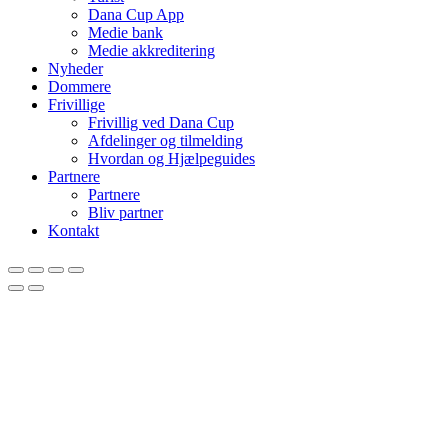
Dana Cup App
Medie bank
Medie akkreditering
Nyheder
Dommere
Frivillige
Frivillig ved Dana Cup
Afdelinger og tilmelding
Hvordan og Hjælpeguides
Partnere
Partnere
Bliv partner
Kontakt