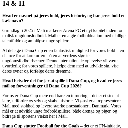
14 & 11
Hvad er navnet på jeres hold, jeres historie, og har jeres hold et
kælenavn?
Grundlagt i 2025 i Mali markerer Arena FC et nyt kapitel inden for
malisk ungdomsfodbold. Mali er en ægte fodboldnation med utallige
talentfulde og ambitiøse unge spillere.
At deltage i Dana Cup er en fantastisk mulighed for vores hold – en
chance for at konkurrere på en af verdens største
ungdomsfodboldscener. Denne internationale oplevelse vil være
uvurderlig for vores spillere, hjælpe dem med at udvikle sig, vise
deres evner og forfølge deres drømme.
Hvad betyder det for jer at spille i Dana Cup, og hvad er jeres
mål og forventninger til Dana Cup 2026?
For os er Dana Cup mere end bare en turnering – det er et sted at
lære, udfordre os selv og skabe historie. Vi ønsker at repræsentere
Mali med stolthed og levere stærke præstationer i Danmark. Vores
mål er at udvikle unge fodboldspillere, både drenge og piger, og
bidrage til sportens vækst her i Mali.
Dana Cup støtter Football for the Goals
– det er et FN-initiativ,