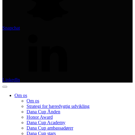
Snapchat
LinkedIn
Om os
Om os
Strategi for bæredygtig udvikling
Dana Cup Ånden
Honor Award
Dana Cup Academy
Dana Cup ambassadører
Dana Cup stars