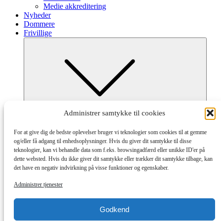
Medie akkreditering
Nyheder
Dommere
Frivillige
Submenu
Administrer samtykke til cookies
Frivillig ved Dana Cup
Afdelinger og tilmelding
For at give dig de bedste oplevelser bruger vi teknologier som cookies til at gemme
Hvordan og Hjælpeguides
og/eller få adgang til enhedsoplysninger. Hvis du giver dit samtykke til disse
Partnere
teknologier, kan vi behandle data som f.eks. browsingadfærd eller unikke ID'er på
dette websted. Hvis du ikke giver dit samtykke eller trækker dit samtykke tilbage, kan
det have en negativ indvirkning på visse funktioner og egenskaber.
Administrer tjenester
Godkend