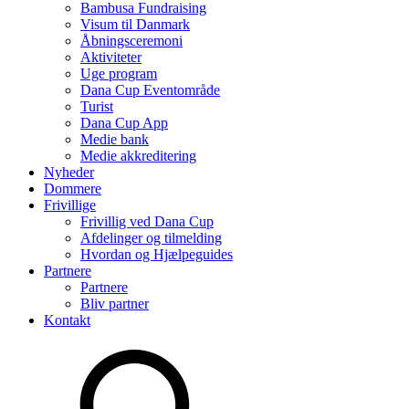
Bambusa Fundraising
Visum til Danmark
Åbningsceremoni
Aktiviteter
Uge program
Dana Cup Eventområde
Turist
Dana Cup App
Medie bank
Medie akkreditering
Nyheder
Dommere
Frivillige
Frivillig ved Dana Cup
Afdelinger og tilmelding
Hvordan og Hjælpeguides
Partnere
Partnere
Bliv partner
Kontakt