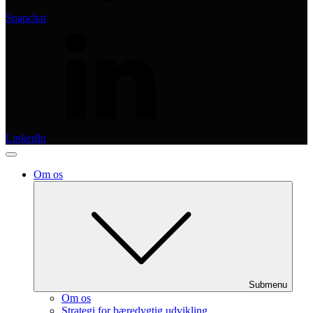
Snapchat
LinkedIn
Om os
Submenu
Om os
Strategi for bæredygtig udvikling