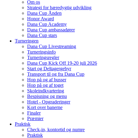
Om os
Strategi for bæredygtig udvikling
Dana Cup Ånden
Honor Award
Dana Cup Academy
Dana Cup ambassadører
Dana Cup stars
Turneringen
Dana Cup Livestreaming
Turneringsinfo
Turneringsregler
Dana Cup Kick Off 19-20 juli 2026
Start og Deltagergebyr
Transport til og fra Dana Cup
Hop på og af busser
Hop på og af toget
Skoleindkvartering
Bespisning og menu
Hotel - Opgraderinger
Kort over banerne
Finaler
Præmier
Praktisk
Check-in, kontortid og numre
Praktisk