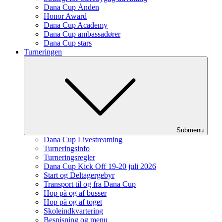
Dana Cup Ånden
Honor Award
Dana Cup Academy
Dana Cup ambassadører
Dana Cup stars
Turneringen
Submenu
Dana Cup Livestreaming
Turneringsinfo
Turneringsregler
Dana Cup Kick Off 19-20 juli 2026
Start og Deltagergebyr
Transport til og fra Dana Cup
Hop på og af busser
Hop på og af toget
Skoleindkvartering
Bespisning og menu