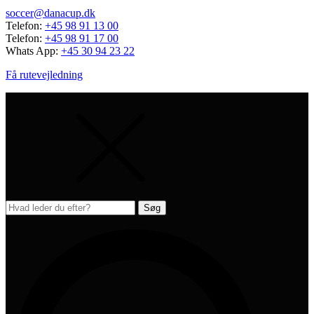
soccer@danacup.dk
Telefon:
+45 98 91 13 00
Telefon:
+45 98 91 17 00
Whats App:
+45 30 94 23 22
Få rutevejledning