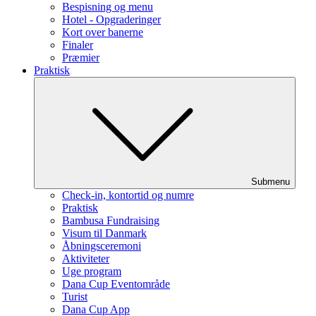
Bespisning og menu
Hotel - Opgraderinger
Kort over banerne
Finaler
Præmier
Praktisk
Submenu
Check-in, kontortid og numre
Praktisk
Bambusa Fundraising
Visum til Danmark
Åbningsceremoni
Aktiviteter
Uge program
Dana Cup Eventområde
Turist
Dana Cup App