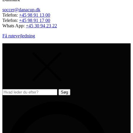
soccer@danacup.dk
Telefon:
+45 98 91 13 00
Telefon:
+45 98 91 17 00
Whats App:
+45 30 94 23 22
Få rutevejledning