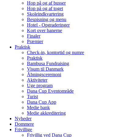
Hop på og af busser
Hop på og af toget
Skoleindkvartering
Bespisning og menu
Hotel - Opgraderinger
Kort over banerne
Finaler
Præmier
Praktisk
Check-in, kontortid og numre
Praktisk
Bambusa Fundraising
Visum til Danmark
Åbningsceremoni
Aktiviteter
Uge program
Dana Cup Eventområde
Turist
Dana Cup App
Medie bank
Medie akkreditering
Nyheder
Dommere
Frivillige
Frivillig ved Dana Cup