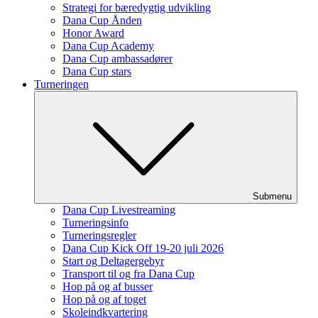
Strategi for bæredygtig udvikling
Dana Cup Ånden
Honor Award
Dana Cup Academy
Dana Cup ambassadører
Dana Cup stars
Turneringen
Submenu
Dana Cup Livestreaming
Turneringsinfo
Turneringsregler
Dana Cup Kick Off 19-20 juli 2026
Start og Deltagergebyr
Transport til og fra Dana Cup
Hop på og af busser
Hop på og af toget
Skoleindkvartering