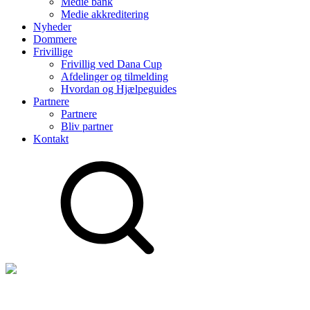
Medie bank
Medie akkreditering
Nyheder
Dommere
Frivillige
Frivillig ved Dana Cup
Afdelinger og tilmelding
Hvordan og Hjælpeguides
Partnere
Partnere
Bliv partner
Kontakt