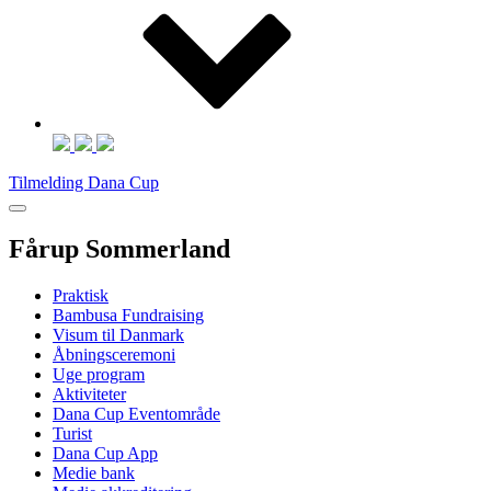
Tilmelding Dana Cup
Fårup Sommerland
Praktisk
Bambusa Fundraising
Visum til Danmark
Åbningsceremoni
Uge program
Aktiviteter
Dana Cup Eventområde
Turist
Dana Cup App
Medie bank