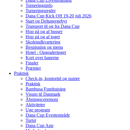
Dana Cup Livestreaming
Turneringsinfo
Turneringsregler
Dana Cup Kick Off 19-20 juli 2026
Start og Deltagergebyr
Transport til og fra Dana Cup
Hop på og af busser
Hop på og af toget
Skoleindkvartering
Bespisning og menu
Hotel - Opgraderinger
Kort over banerne
Finaler
Præmier
Praktisk
Check-in, kontortid og numre
Praktisk
Bambusa Fundraising
Visum til Danmark
Åbningsceremoni
Aktiviteter
Uge program
Dana Cup Eventområde
Turist
Dana Cup App