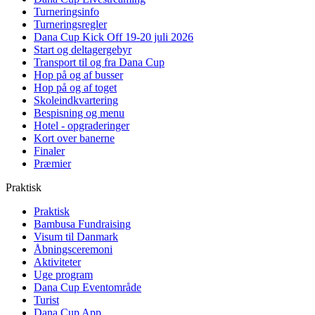
Turneringsinfo
Turneringsregler
Dana Cup Kick Off 19-20 juli 2026
Start og deltagergebyr
Transport til og fra Dana Cup
Hop på og af busser
Hop på og af toget
Skoleindkvartering
Bespisning og menu
Hotel - opgraderinger
Kort over banerne
Finaler
Præmier
Praktisk
Praktisk
Bambusa Fundraising
Visum til Danmark
Åbningsceremoni
Aktiviteter
Uge program
Dana Cup Eventområde
Turist
Dana Cup App