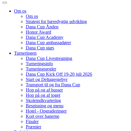
Om os
Om os
Strategi for bæredygtig udvikling
Dana Cup Ånden
Honor Award
Dana Cup Academy
Dana Cup ambassadører
Dana Cup stars
Turneringen
Dana Cup Livestreaming
Turneringsinfo
Turneringsregler
Dana Cup Kick Off 19-20 juli 2026
Start og Deltagergebyr
Transport til og fra Dana Cup
Hop på og af busser
Hop på og af toget
Skoleindkvartering
Bespisning og menu
Hotel - Opgraderinger
Kort over banerne
Finaler
Præmier