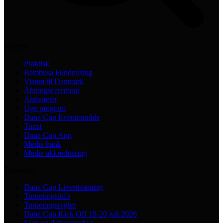
Praktisk
Praktisk
Bambusa Fundraising
Visum til Danmark
Åbningsceremoni
Aktiviteter
Uge program
Dana Cup Eventområde
Turist
Dana Cup App
Medie bank
Medie akkreditering
Turnering
Dana Cup Livestreaming
Turneringsinfo
Turneringsregler
Dana Cup Kick Off 19-20 juli 2026
Start og deltagergebyr