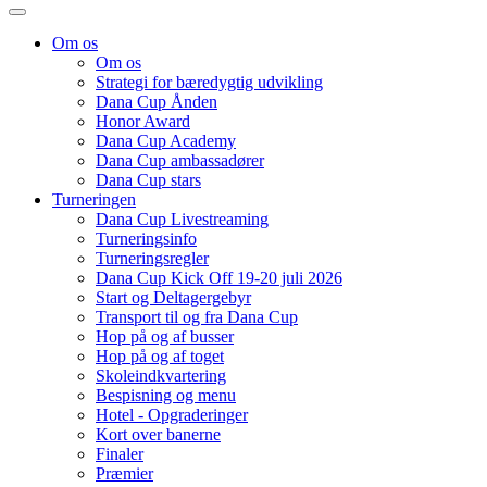
Om os
Om os
Strategi for bæredygtig udvikling
Dana Cup Ånden
Honor Award
Dana Cup Academy
Dana Cup ambassadører
Dana Cup stars
Turneringen
Dana Cup Livestreaming
Turneringsinfo
Turneringsregler
Dana Cup Kick Off 19-20 juli 2026
Start og Deltagergebyr
Transport til og fra Dana Cup
Hop på og af busser
Hop på og af toget
Skoleindkvartering
Bespisning og menu
Hotel - Opgraderinger
Kort over banerne
Finaler
Præmier