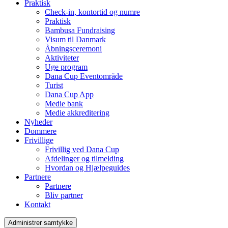
Praktisk
Check-in, kontortid og numre
Praktisk
Bambusa Fundraising
Visum til Danmark
Åbningsceremoni
Aktiviteter
Uge program
Dana Cup Eventområde
Turist
Dana Cup App
Medie bank
Medie akkreditering
Nyheder
Dommere
Frivillige
Frivillig ved Dana Cup
Afdelinger og tilmelding
Hvordan og Hjælpeguides
Partnere
Partnere
Bliv partner
Kontakt
Administrer samtykke