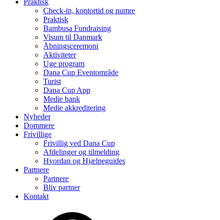
Praktisk
Check-in, kontortid og numre
Praktisk
Bambusa Fundraising
Visum til Danmark
Åbningsceremoni
Aktiviteter
Uge program
Dana Cup Eventområde
Turist
Dana Cup App
Medie bank
Medie akkreditering
Nyheder
Dommere
Frivillige
Frivillig ved Dana Cup
Afdelinger og tilmelding
Hvordan og Hjælpeguides
Partnere
Partnere
Bliv partner
Kontakt