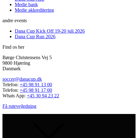
Medie bank
Medie akkreditering
andre events
Dana Cup Kick Off 19-20 juli 2026
Dana Cup Run 2026
Find os her
Børge Christensens Vej 5
9800 Hjørring
Danmark
soccer@danacup.dk
Telefon:
+45 98 91 13 00
Telefon:
+45 98 91 17 00
Whats App:
+45 30 94 23 22
Få rutevejledning