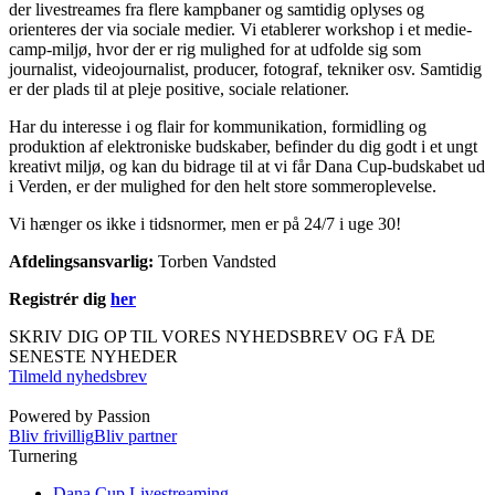
der livestreames fra flere kampbaner og samtidig oplyses og
orienteres der via sociale medier. Vi etablerer workshop i et medie-
camp-miljø, hvor der er rig mulighed for at udfolde sig som
journalist, videojournalist, producer, fotograf, tekniker osv. Samtidig
er der plads til at pleje positive, sociale relationer.
Har du interesse i og flair for kommunikation, formidling og
produktion af elektroniske budskaber, befinder du dig godt i et ungt
kreativt miljø, og kan du bidrage til at vi får Dana Cup-budskabet ud
i Verden, er der mulighed for den helt store sommeroplevelse.
Vi hænger os ikke i tidsnormer, men er på 24/7 i uge 30!
Afdelingsansvarlig:
Torben Vandsted
Registrér dig
her
SKRIV DIG OP TIL VORES NYHEDSBREV OG FÅ DE
SENESTE NYHEDER
Tilmeld nyhedsbrev
Powered by Passion
Bliv frivillig
Bliv partner
Turnering
Dana Cup Livestreaming