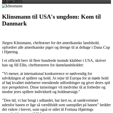
24. apr 2015
Klinsmann til USA's ungdom: Kom til
Danmark
Jürgen Klinsmann, cheftræner for det amerikanske landshold,
opfordrer alle amerikanske piger og drenge til at deltage i Dana Cup
i Hjørring.
I et officielt brev til flere hundrede tusinde klubber i USA, skriver
han og Jill Ellis, cheftræneren for damelandsholdet:
"Vi mener, at international konkurrence er nødvendig for
udviklingen af spillere og hold. At rejse til Europa for at møde hold
af høj kvalitet indebærer enestående udfordringer og giver deres spil
nye perspektiver. Disse turneringer vil medvirke til at forbedre og
modne jeres spillere individuelt og holdmæssigt."
"Den tid, vi har brugt i udlandet, har lært os, at samkvemmet
udenfor banen er lige så værdifuldt som samspillet på banen" hedder
det videre i brevet, som også er stilet til Fortuna Hjørrings