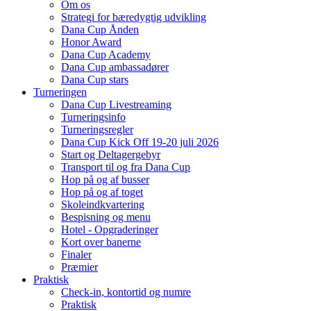
Om os
Strategi for bæredygtig udvikling
Dana Cup Ånden
Honor Award
Dana Cup Academy
Dana Cup ambassadører
Dana Cup stars
Turneringen
Dana Cup Livestreaming
Turneringsinfo
Turneringsregler
Dana Cup Kick Off 19-20 juli 2026
Start og Deltagergebyr
Transport til og fra Dana Cup
Hop på og af busser
Hop på og af toget
Skoleindkvartering
Bespisning og menu
Hotel - Opgraderinger
Kort over banerne
Finaler
Præmier
Praktisk
Check-in, kontortid og numre
Praktisk