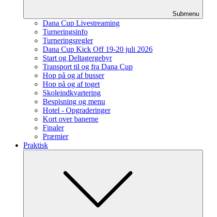
Submenu
Dana Cup Livestreaming
Turneringsinfo
Turneringsregler
Dana Cup Kick Off 19-20 juli 2026
Start og Deltagergebyr
Transport til og fra Dana Cup
Hop på og af busser
Hop på og af toget
Skoleindkvartering
Bespisning og menu
Hotel - Opgraderinger
Kort over banerne
Finaler
Præmier
Praktisk