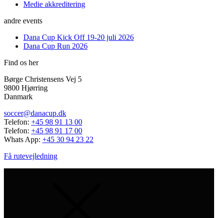
Medie akkreditering
andre events
Dana Cup Kick Off 19-20 juli 2026
Dana Cup Run 2026
Find os her
Børge Christensens Vej 5
9800 Hjørring
Danmark
soccer@danacup.dk
Telefon:
+45 98 91 13 00
Telefon:
+45 98 91 17 00
Whats App:
+45 30 94 23 22
Få rutevejledning