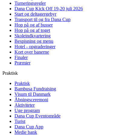
Turneringsregler
Dana Cup Kick Off 19-20 juli 2026
Start og deltagergebyr
Transport til og fra Dana Cup
Hop på og af busser
Hop på og af toget
Skoleindkvartering
Bespisning og menu
Hotel - opgraderinger
Kort over banerne
Finaler
Præmier
Praktisk
Praktisk
Bambusa Fundraising
Visum til Danmark
Åbningsceremoni
Aktiviteter
Uge program
Dana Cup Eventområde
Turist
Dana Cup App
Medie bank