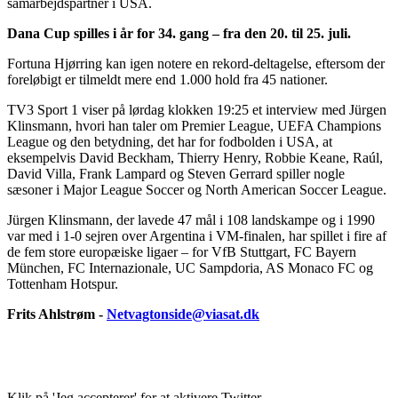
samarbejdspartner i USA.
Dana Cup spilles i år for 34. gang – fra den 20. til 25. juli.
Fortuna Hjørring kan igen notere en rekord-deltagelse, eftersom der
foreløbigt er tilmeldt mere end 1.000 hold fra 45 nationer.
TV3 Sport 1 viser på lørdag klokken 19:25 et interview med Jürgen
Klinsmann, hvori han taler om Premier League, UEFA Champions
League og den betydning, det har for fodbolden i USA, at
eksempelvis David Beckham, Thierry Henry, Robbie Keane, Raúl,
David Villa, Frank Lampard og Steven Gerrard spiller nogle
sæsoner i Major League Soccer og North American Soccer League.
Jürgen Klinsmann, der lavede 47 mål i 108 landskampe og i 1990
var med i 1-0 sejren over Argentina i VM-finalen, har spillet i fire af
de fem store europæiske ligaer – for VfB Stuttgart, FC Bayern
München, FC Internazionale, UC Sampdoria, AS Monaco FC og
Tottenham Hotspur.
Frits Ahlstrøm -
Netvagtonside@viasat.dk
Klik på 'Jeg accepterer' for at aktivere Twitter