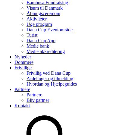
Bambusa Fundraising
Visum til Danmark
Åbningsceremoni
Aktiviteter
Uge program
Dana Cup Eventområde
Turist
Dana Cup App
Medie bank
Medie akkreditering
Nyheder
Dommere
Frivillige
Frivillig ved Dana Cup
Afdelinger og tilmelding
Hvordan og Hjælpeguides
Partnere
Partnere
Bliv partner
Kontakt