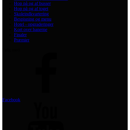
Hop på og af busser
Hop på og af toget
Skoleindkvartering
Bespisning og menu
Hotel - opgraderinger
Kort over banerne
Finaler
Præmier
Følg med
Facebook