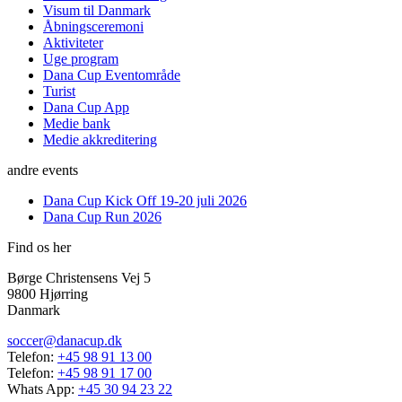
Visum til Danmark
Åbningsceremoni
Aktiviteter
Uge program
Dana Cup Eventområde
Turist
Dana Cup App
Medie bank
Medie akkreditering
andre events
Dana Cup Kick Off 19-20 juli 2026
Dana Cup Run 2026
Find os her
Børge Christensens Vej 5
9800 Hjørring
Danmark
soccer@danacup.dk
Telefon:
+45 98 91 13 00
Telefon:
+45 98 91 17 00
Whats App:
+45 30 94 23 22