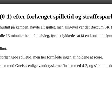
1) efter forlænget spilletid og straffespa
 hurtigt på kampen, havde alt spillet, men alligevel var det Baccum SK 
lle 13 minutter hen i 2. halvleg, før det lykkedes at få en kontant bel
limt.
e forlængede spilletid, men her formåede ingen af holdene at score.
letten mod Gneists enlige vandt tyskerne finalen med 4-2, og så kunne 