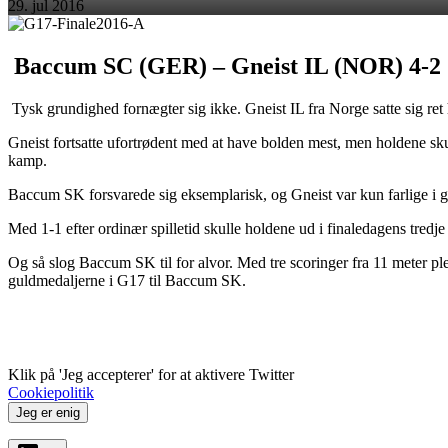
29. jul 2016
Baccum SC (GER) – Gneist IL (NOR) 4-2 (0-
Tysk grundighed fornægter sig ikke. Gneist IL fra Norge satte sig ret
Gneist fortsatte ufortrødent med at have bolden mest, men holdene sku
kamp.
Baccum SK forsvarede sig eksemplarisk, og Gneist var kun farlige i g
Med 1-1 efter ordinær spilletid skulle holdene ud i finaledagens tredj
Og så slog Baccum SK til for alvor. Med tre scoringer fra 11 meter p
guldmedaljerne i G17 til Baccum SK.
Klik på 'Jeg accepterer' for at aktivere Twitter
Cookiepolitik
Jeg er enig