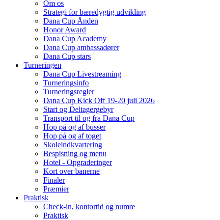
Om os
Strategi for bæredygtig udvikling
Dana Cup Ånden
Honor Award
Dana Cup Academy
Dana Cup ambassadører
Dana Cup stars
Turneringen
Dana Cup Livestreaming
Turneringsinfo
Turneringsregler
Dana Cup Kick Off 19-20 juli 2026
Start og Deltagergebyr
Transport til og fra Dana Cup
Hop på og af busser
Hop på og af toget
Skoleindkvartering
Bespisning og menu
Hotel - Opgraderinger
Kort over banerne
Finaler
Præmier
Praktisk
Check-in, kontortid og numre
Praktisk