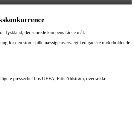
rkskonkurrence
fra Tyskland, der scorede kampens første mål.
ønning for den store spillemæssige overvægt i en ganske underholdende
tidligere pressechef hos UEFA, Frits Ahlstrøm, overrække