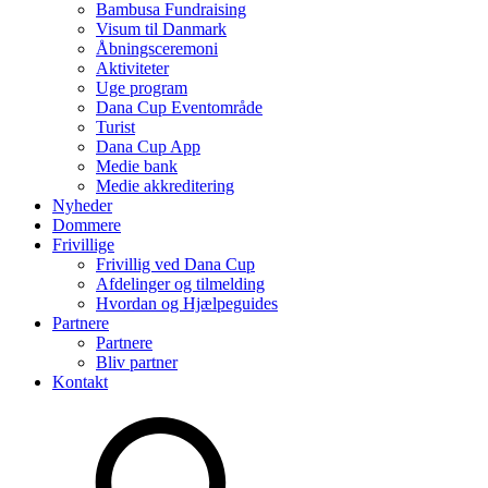
Bambusa Fundraising
Visum til Danmark
Åbningsceremoni
Aktiviteter
Uge program
Dana Cup Eventområde
Turist
Dana Cup App
Medie bank
Medie akkreditering
Nyheder
Dommere
Frivillige
Frivillig ved Dana Cup
Afdelinger og tilmelding
Hvordan og Hjælpeguides
Partnere
Partnere
Bliv partner
Kontakt