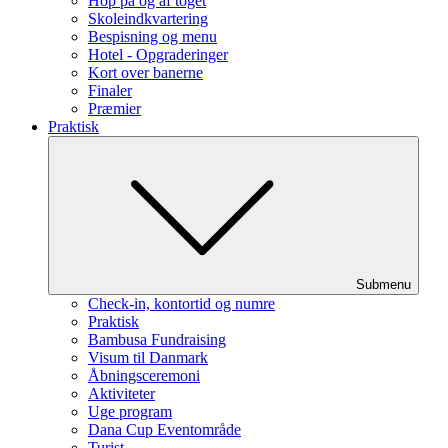
Hop på og af toget
Skoleindkvartering
Bespisning og menu
Hotel - Opgraderinger
Kort over banerne
Finaler
Præmier
Praktisk
Submenu
Check-in, kontortid og numre
Praktisk
Bambusa Fundraising
Visum til Danmark
Åbningsceremoni
Aktiviteter
Uge program
Dana Cup Eventområde
Turist