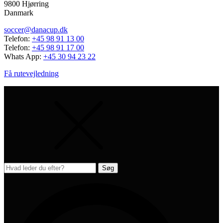
9800 Hjørring
Danmark
soccer@danacup.dk
Telefon:
+45 98 91 13 00
Telefon:
+45 98 91 17 00
Whats App:
+45 30 94 23 22
Få rutevejledning