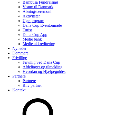
Bambusa Fundraising
Visum til Danmark
Åbningsceremoni
Aktiviteter
Uge program
Dana Cup Eventområde
Turist
Dana Cup App
Medie bank
Medie akkreditering
Nyheder
Dommere
Frivillige
Frivillig ved Dana Cup
Afdelinger og tilmelding
Hvordan og Hjælpeguides
Partnere
Partnere
Bliv partner
Kontakt