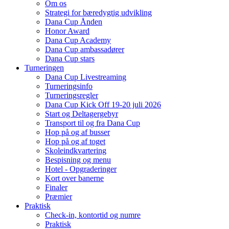
Om os
Strategi for bæredygtig udvikling
Dana Cup Ånden
Honor Award
Dana Cup Academy
Dana Cup ambassadører
Dana Cup stars
Turneringen
Dana Cup Livestreaming
Turneringsinfo
Turneringsregler
Dana Cup Kick Off 19-20 juli 2026
Start og Deltagergebyr
Transport til og fra Dana Cup
Hop på og af busser
Hop på og af toget
Skoleindkvartering
Bespisning og menu
Hotel - Opgraderinger
Kort over banerne
Finaler
Præmier
Praktisk
Check-in, kontortid og numre
Praktisk