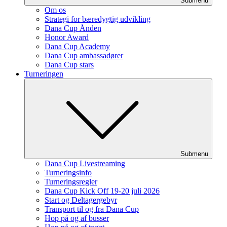
Submenu
Om os
Strategi for bæredygtig udvikling
Dana Cup Ånden
Honor Award
Dana Cup Academy
Dana Cup ambassadører
Dana Cup stars
Turneringen
Submenu
Dana Cup Livestreaming
Turneringsinfo
Turneringsregler
Dana Cup Kick Off 19-20 juli 2026
Start og Deltagergebyr
Transport til og fra Dana Cup
Hop på og af busser