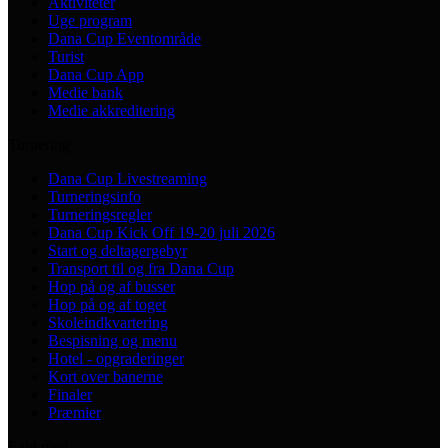
Aktiviteter
Uge program
Dana Cup Eventområde
Turist
Dana Cup App
Medie bank
Medie akkreditering
Turnering
Dana Cup Livestreaming
Turneringsinfo
Turneringsregler
Dana Cup Kick Off 19-20 juli 2026
Start og deltagergebyr
Transport til og fra Dana Cup
Hop på og af busser
Hop på og af toget
Skoleindkvartering
Bespisning og menu
Hotel - opgraderinger
Kort over banerne
Finaler
Præmier
Følg med