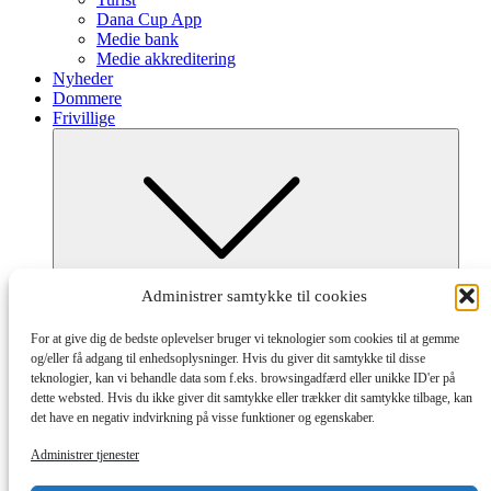
Dana Cup App
Medie bank
Medie akkreditering
Nyheder
Dommere
Frivillige
Submenu
Administrer samtykke til cookies
Frivillig ved Dana Cup
Afdelinger og tilmelding
For at give dig de bedste oplevelser bruger vi teknologier som cookies til at gemme
Hvordan og Hjælpeguides
og/eller få adgang til enhedsoplysninger. Hvis du giver dit samtykke til disse
Partnere
teknologier, kan vi behandle data som f.eks. browsingadfærd eller unikke ID'er på
dette websted. Hvis du ikke giver dit samtykke eller trækker dit samtykke tilbage, kan
det have en negativ indvirkning på visse funktioner og egenskaber.
Administrer tjenester