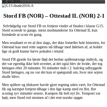
30. jul 2016
Stord FB (NOR) – Ottestad IL (NOR) 2-1
Selvfølgelig var Stord FB en fortjent vinder af finalen i klasse G15.
Stord scorede to gange, mens modstanderne fra Ottestad IL kun
formåede at score én gang.
Men resultatet er en af den slags, der ikke fortæller hele historien, for
Ottestad kan med rette sagtens stå tilbage med følelsen af, at holdet
lige så godt kunne hæve pokalen i triumf.
Stord FB gjorde fra første fløjt det bedste spillemæssige indtryk, og
det var egentlig ikke helt uventet, at det også blev de hvide, der tog
føringen efter 20 minutter. Ni minutter inde i 2. halvleg udbyggede
Stord føringen, og nu var det kun et spørgsmål om, hvor stor sejren
skulle blive.
Men spillere og tilskuere havde gjort regning uden vært, for Ottestad
fik sig kæmpet fortjent tilbage i den lige kamp med en flot, flot
scoring syv minutter senere. Kampen fik helt nyt liv. Tempoet var
højt, men Stord red stormen af i det rent norske opgør.