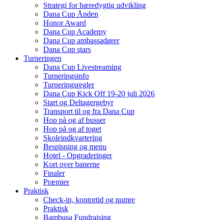
Strategi for bæredygtig udvikling
Dana Cup Ånden
Honor Award
Dana Cup Academy
Dana Cup ambassadører
Dana Cup stars
Turneringen
Dana Cup Livestreaming
Turneringsinfo
Turneringsregler
Dana Cup Kick Off 19-20 juli 2026
Start og Deltagergebyr
Transport til og fra Dana Cup
Hop på og af busser
Hop på og af toget
Skoleindkvartering
Bespisning og menu
Hotel - Opgraderinger
Kort over banerne
Finaler
Præmier
Praktisk
Check-in, kontortid og numre
Praktisk
Bambusa Fundraising