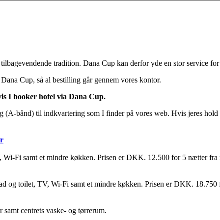
ig tilbagevendende tradition. Dana Cup kan derfor yde en stor service f
f Dana Cup, så al bestilling går gennem vores kontor.
vis I booker hotel via Dana Cup.
(A-bånd) til indkvartering som I finder på vores web. Hvis jeres hold ø
r
 TV, Wi-Fi samt et mindre køkken. Prisen er DKK. 12.500 for 5 nætter fr
 bad og toilet, TV, Wi-Fi samt et mindre køkken. Prisen er DKK. 18.750 
r samt centrets vaske- og tørrerum.