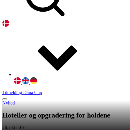
Tilmelding Dana Cup
Nyhed
Hoteller og opgradering for holdene
26. okt 2016