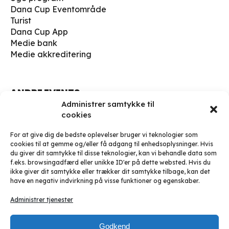
Dana Cup Eventområde
Turist
Dana Cup App
Medie bank
Medie akkreditering
ANDRE EVENTS
Dana Cup Kick Off 19-20 juli 2026
Administrer samtykke til
cookies
Dana Cup Run 2026
For at give dig de bedste oplevelser bruger vi teknologier som
FIND OS HER
cookies til at gemme og/eller få adgang til enhedsoplysninger. Hvis
du giver dit samtykke til disse teknologier, kan vi behandle data som
Børge Christensens Vej 5
f.eks. browsingadfærd eller unikke ID'er på dette websted. Hvis du
9800 Hjørring
ikke giver dit samtykke eller trækker dit samtykke tilbage, kan det
Danmark
have en negativ indvirkning på visse funktioner og egenskaber.
soccer@danacup.dk
Administrer tjenester
Telefon:
+45 98 91 13 00
Telefon:
+45 98 91 17 00
Godkend