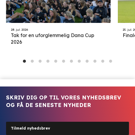
28. jul. 2026
25. jul. 
Tak for en uforglemmelig Dana Cup
Final
2026
SKRIV DIG OP TIL VORES NYHEDSBREV
OG FÅ DE SENESTE NYHEDER
Tilmeld nyhedsbrev