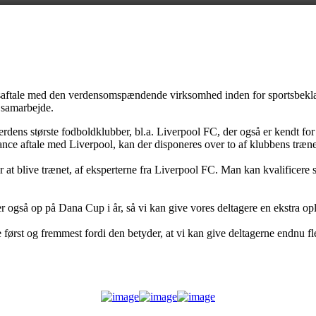
dsaftale med den verdensomspændende virksomhed inden for sportsbekl
 samarbejde.
dens største fodboldklubber, bl.a. Liverpool FC, der også er kendt fo
ance aftale med Liverpool, kan der disponeres over to af klubbens træ
t blive trænet, af eksperterne fra Liverpool FC. Man kan kvalificere si
gså op på Dana Cup i år, så vi kan give vores deltagere en ekstra opl
st og fremmest fordi den betyder, at vi kan give deltagerne endnu fler