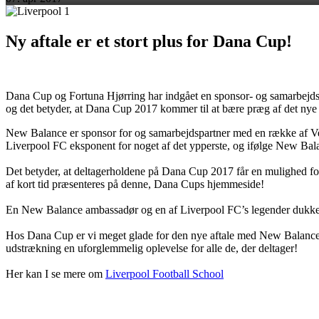
Ny aftale er et stort plus for Dana Cup!
Dana Cup og Fortuna Hjørring har indgået en sponsor- og samarbej
og det betyder, at Dana Cup 2017 kommer til at bære præg af det nye
New Balance er sponsor for og samarbejdspartner med en række af Ver
Liverpool FC eksponent for noget af det ypperste, og ifølge New Bal
Det betyder, at deltagerholdene på Dana Cup 2017 får en mulighed for a
af kort tid præsenteres på denne, Dana Cups hjemmeside!
En New Balance ambassadør og en af Liverpool FC’s legender dukker o
Hos Dana Cup er vi meget glade for den nye aftale med New Balance før
udstrækning en uforglemmelig oplevelse for alle de, der deltager!
Her kan I se mere om
Liverpool Football School