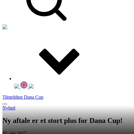
Tilmelding Dana Cup
Nyhed
Ny aftale er et stort plus for Dana Cup!
07. apr 2017