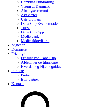
Bambusa Fundraising
Visum til Danmark
Åbningsceremoni
Aktiviteter
Uge program
Dana Cup Eventområde
Turist
Dana Cup App
Medie bank
Medie akkreditering
Nyheder
Dommere
Frivillige
Frivillig ved Dana Cup
Afdelinger og tilmelding
Hvordan og Hjælpeguides
Partnere
Partnere
Bliv partner
Kontakt