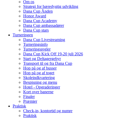
Om os
Strategi for bæredygtig udvikling
Dana Cup Ånden
Honor Award
Dana Cup Academy
Dana Cup ambassadører
Dana Cup stars
Turneringen
Dana Cup Livestreaming
Turneringsinfo
Turneringsregler
Dana Cup Kick Off 19-20 juli 2026
Start og Deltagergebyr
Transport til og fra Dana Cup
Hop på og af busser
Hop på og af toget
Skoleindkvartering
Bespisning og menu
Hotel - Opgraderinger
Kort over banerne
Finaler
Præmier
Praktisk
Check-in, kontortid og numre
Praktisk