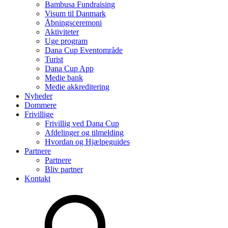
Bambusa Fundraising
Visum til Danmark
Åbningsceremoni
Aktiviteter
Uge program
Dana Cup Eventområde
Turist
Dana Cup App
Medie bank
Medie akkreditering
Nyheder
Dommere
Frivillige
Frivillig ved Dana Cup
Afdelinger og tilmelding
Hvordan og Hjælpeguides
Partnere
Partnere
Bliv partner
Kontakt