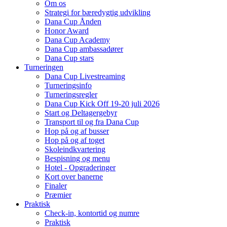
Om os
Strategi for bæredygtig udvikling
Dana Cup Ånden
Honor Award
Dana Cup Academy
Dana Cup ambassadører
Dana Cup stars
Turneringen
Dana Cup Livestreaming
Turneringsinfo
Turneringsregler
Dana Cup Kick Off 19-20 juli 2026
Start og Deltagergebyr
Transport til og fra Dana Cup
Hop på og af busser
Hop på og af toget
Skoleindkvartering
Bespisning og menu
Hotel - Opgraderinger
Kort over banerne
Finaler
Præmier
Praktisk
Check-in, kontortid og numre
Praktisk