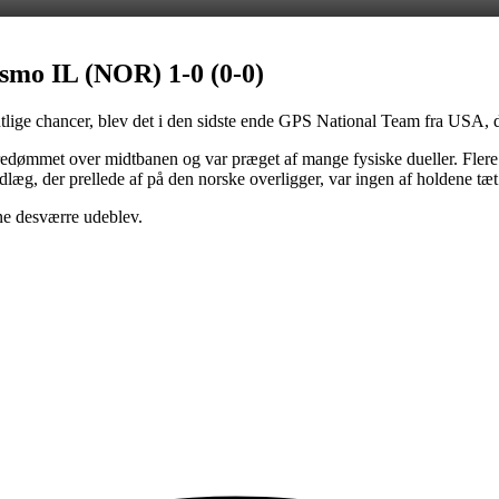
smo IL (NOR) 1-0 (0-0)
entlige chancer, blev det i den sidste ende GPS National Team fra USA, d
redømmet over midtbanen og var præget af mange fysiske dueller. Fler
dlæg, der prellede af på den norske overligger, var ingen af holdene tæt
ne desværre udeblev.