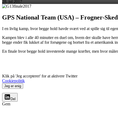
28. jul 2017
GPS National Team (USA) – Frogner-Sked
I en livlig kamp, hvor begge hold havde svært ved at spille sig til eg
Kampen blev i alle 40 minutter en duel om, hvem der skulle have her
begge ender fik lukket af for forsøgene og bortset fra et amerikansk in
En finale hvor begge hold investerede mange kræfter, men hvor måle
Klik på 'Jeg accepterer' for at aktivere Twitter
Cookiepolitik
Jeg er enig
Del
Gem