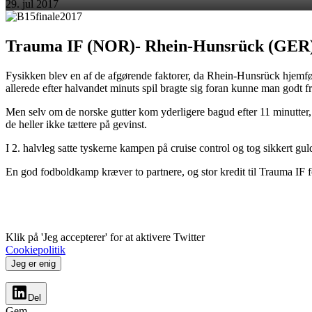
29. jul 2017
Trauma IF (NOR)- Rhein-Hunsrück (GER) 
Fysikken blev en af de afgørende faktorer, da Rhein-Hunsrück hjemfør
allerede efter halvandet minuts spil bragte sig foran kunne man godt 
Men selv om de norske gutter kom yderligere bagud efter 11 minutter, 
de heller ikke tættere på gevinst.
I 2. halvleg satte tyskerne kampen på cruise control og tog sikkert g
En god fodboldkamp kræver to partnere, og stor kredit til Trauma IF for
Klik på 'Jeg accepterer' for at aktivere Twitter
Cookiepolitik
Jeg er enig
Del
Gem