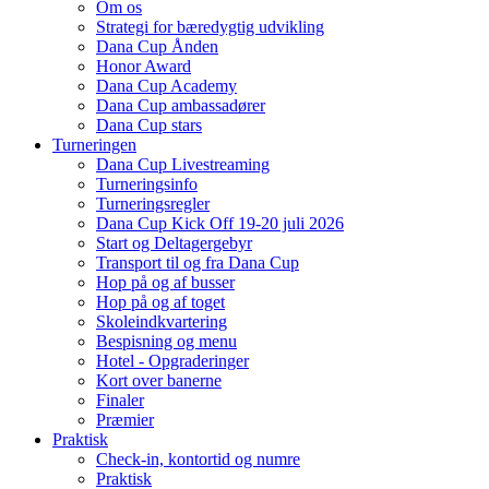
Om os
Strategi for bæredygtig udvikling
Dana Cup Ånden
Honor Award
Dana Cup Academy
Dana Cup ambassadører
Dana Cup stars
Turneringen
Dana Cup Livestreaming
Turneringsinfo
Turneringsregler
Dana Cup Kick Off 19-20 juli 2026
Start og Deltagergebyr
Transport til og fra Dana Cup
Hop på og af busser
Hop på og af toget
Skoleindkvartering
Bespisning og menu
Hotel - Opgraderinger
Kort over banerne
Finaler
Præmier
Praktisk
Check-in, kontortid og numre
Praktisk