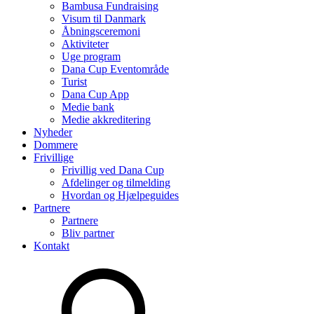
Bambusa Fundraising
Visum til Danmark
Åbningsceremoni
Aktiviteter
Uge program
Dana Cup Eventområde
Turist
Dana Cup App
Medie bank
Medie akkreditering
Nyheder
Dommere
Frivillige
Frivillig ved Dana Cup
Afdelinger og tilmelding
Hvordan og Hjælpeguides
Partnere
Partnere
Bliv partner
Kontakt