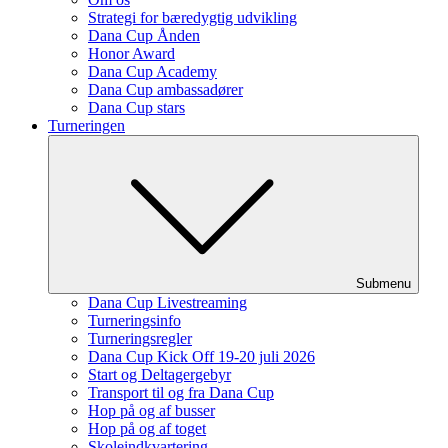
Strategi for bæredygtig udvikling
Dana Cup Ånden
Honor Award
Dana Cup Academy
Dana Cup ambassadører
Dana Cup stars
Turneringen
Submenu
Dana Cup Livestreaming
Turneringsinfo
Turneringsregler
Dana Cup Kick Off 19-20 juli 2026
Start og Deltagergebyr
Transport til og fra Dana Cup
Hop på og af busser
Hop på og af toget
Skoleindkvartering