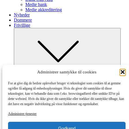
Medie bank
Medie akkreditering
Nyheder
Dommere
Frivillige
Submenu
Administrer samtykke til cookies
Frivillig ved Dana Cup
Afdelinger og tilmelding
For at give dig de bedste oplevelser bruger vi teknologier som cookies til at gemme
Hvordan og Hjælpeguides
og/eller få adgang til enhedsoplysninger. Hvis du giver dit samtykke til disse
Partnere
teknologier, kan vi behandle data som f.eks. browsingadfærd eller unikke ID'er på
dette websted. Hvis du ikke giver dit samtykke eller trækker dit samtykke tilbage, kan
det have en negativ indvirkning på visse funktioner og egenskaber.
Administrer tjenester
Godkend