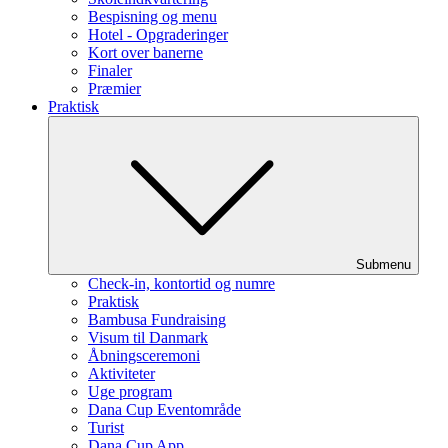
Bespisning og menu
Hotel - Opgraderinger
Kort over banerne
Finaler
Præmier
Praktisk
Submenu
Check-in, kontortid og numre
Praktisk
Bambusa Fundraising
Visum til Danmark
Åbningsceremoni
Aktiviteter
Uge program
Dana Cup Eventområde
Turist
Dana Cup App