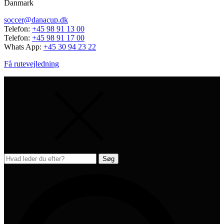
Danmark
soccer@danacup.dk
Telefon:
+45 98 91 13 00
Telefon:
+45 98 91 17 00
Whats App:
+45 30 94 23 22
Få rutevejledning