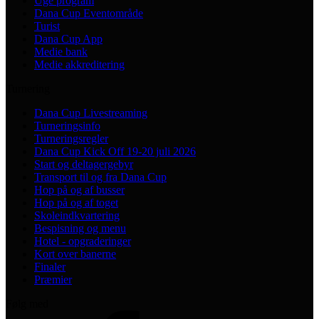
Uge program
Dana Cup Eventområde
Turist
Dana Cup App
Medie bank
Medie akkreditering
Turnering
Dana Cup Livestreaming
Turneringsinfo
Turneringsregler
Dana Cup Kick Off 19-20 juli 2026
Start og deltagergebyr
Transport til og fra Dana Cup
Hop på og af busser
Hop på og af toget
Skoleindkvartering
Bespisning og menu
Hotel - opgraderinger
Kort over banerne
Finaler
Præmier
Følg med