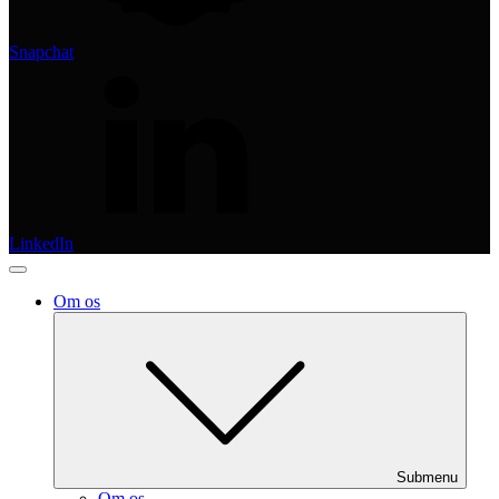
Snapchat
LinkedIn
Om os
Submenu
Om os