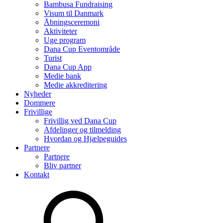
Bambusa Fundraising
Visum til Danmark
Åbningsceremoni
Aktiviteter
Uge program
Dana Cup Eventområde
Turist
Dana Cup App
Medie bank
Medie akkreditering
Nyheder
Dommere
Frivillige
Frivillig ved Dana Cup
Afdelinger og tilmelding
Hvordan og Hjælpeguides
Partnere
Partnere
Bliv partner
Kontakt