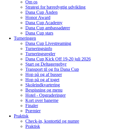
Om os
Strategi for bæredygtig udvikling
Dana Cup Ånden
Honor Award
Dana Cup Academy
Dana Cup ambassadører
Dana Cup stars
Turneringen
Dana Cup Livestreaming
Turneringsinfo
Turneringsregler
Dana Cup Kick Off 19-20 juli 2026
Start og Deltagergebyr
Transport til og fra Dana Cup
Hop på og af busser
Hop på og af toget
Skoleindkvartering
Bespisning og menu
Hotel - Opgraderinger
Kort over banerne
Finaler
Præmier
Praktisk
Check-in, kontortid og numre
Praktisk