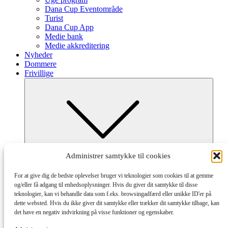
Dana Cup Eventområde
Turist
Dana Cup App
Medie bank
Medie akkreditering
Nyheder
Dommere
Frivillige
Submenu
Administrer samtykke til cookies
Frivillig ved Dana Cup
Afdelinger og tilmelding
For at give dig de bedste oplevelser bruger vi teknologier som cookies til at gemme
Hvordan og Hjælpeguides
og/eller få adgang til enhedsoplysninger. Hvis du giver dit samtykke til disse
Partnere
teknologier, kan vi behandle data som f.eks. browsingadfærd eller unikke ID'er på
dette websted. Hvis du ikke giver dit samtykke eller trækker dit samtykke tilbage, kan
det have en negativ indvirkning på visse funktioner og egenskaber.