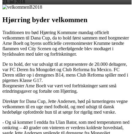
23. jul 2018
Hjørring byder velkommen
Traditionen tro bød Hjørring Kommune mandag officielt
velkommen til Dana Cup, da to hold først sammen med borgmester
Arne Boelt og byens uofficielle ceremonimester Krumme tændte
flammen ved City Scenen og efterfølgende blev modtaget i
byrådssalen med taler og forfriskninger.
De to hold, der var udvalgt til at repræsentere de 20.000 deltagere,
var FC Deren fra Mongoliet og Club Reforma fra Mexico. FC
Deren stiller op i drengenes B14, mens Club Reforma spiller med i
pigernes Klasse G17.
Borgmester Arne Boelt var vært ved forfriskninger samt små
erindringsgaver og fortalte om Hjørring.
Direktør for Dana Cup, Jette Andersen, bød på turneringens vegne
velkommen til en uge med fodbold, og med udsigt til dansk
hedebølge opfordrede hun til at sørge for rigelig med væske.
- Og så kommer I endda fra Ulan Bator, som med temperaturen ned
omkring – 40 grader om vinteren er verdens koldeste hovedstad,
sagde Jette Andersen smilende til drengene fra Mongoliet.