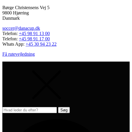
Børge Christensens Vej 5
9800 Hjørring
Danmark
soccer@danacup.dk
Telefon:
+45 98 91 13 00
Telefon:
+45 98 91 17 00
Whats App:
+45 30 94 23 22
Få rutevejledning