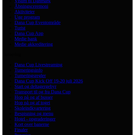
Visum til Danmark
Åbningsceremoni
Aktiviteter
Uge program
Dana Cup Eventområde
Turist
Dana Cup App
Medie bank
Medie akkreditering
Turnering
Dana Cup Livestreaming
Turneringsinfo
Turneringsregler
Dana Cup Kick Off 19-20 juli 2026
Start og deltagergebyr
Transport til og fra Dana Cup
Hop på og af busser
Hop på og af toget
Skoleindkvartering
Bespisning og menu
Hotel - opgraderinger
Kort over banerne
Finaler