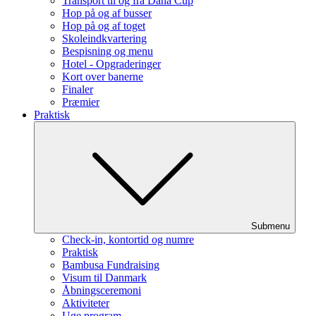
Transport til og fra Dana Cup
Hop på og af busser
Hop på og af toget
Skoleindkvartering
Bespisning og menu
Hotel - Opgraderinger
Kort over banerne
Finaler
Præmier
Praktisk
Submenu
Check-in, kontortid og numre
Praktisk
Bambusa Fundraising
Visum til Danmark
Åbningsceremoni
Aktiviteter
Uge program