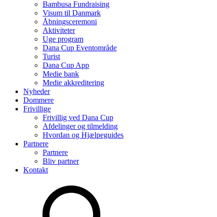
Bambusa Fundraising
Visum til Danmark
Åbningsceremoni
Aktiviteter
Uge program
Dana Cup Eventområde
Turist
Dana Cup App
Medie bank
Medie akkreditering
Nyheder
Dommere
Frivillige
Frivillig ved Dana Cup
Afdelinger og tilmelding
Hvordan og Hjælpeguides
Partnere
Partnere
Bliv partner
Kontakt