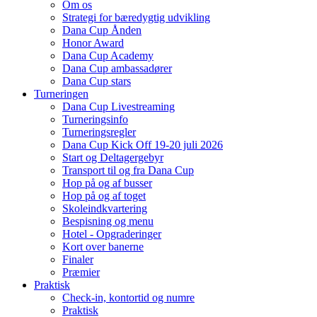
Om os
Strategi for bæredygtig udvikling
Dana Cup Ånden
Honor Award
Dana Cup Academy
Dana Cup ambassadører
Dana Cup stars
Turneringen
Dana Cup Livestreaming
Turneringsinfo
Turneringsregler
Dana Cup Kick Off 19-20 juli 2026
Start og Deltagergebyr
Transport til og fra Dana Cup
Hop på og af busser
Hop på og af toget
Skoleindkvartering
Bespisning og menu
Hotel - Opgraderinger
Kort over banerne
Finaler
Præmier
Praktisk
Check-in, kontortid og numre
Praktisk