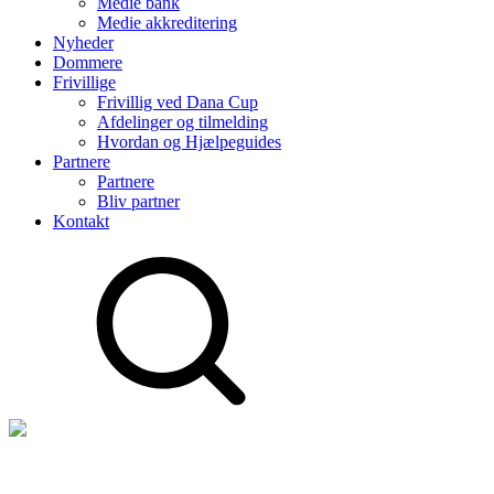
Medie bank
Medie akkreditering
Nyheder
Dommere
Frivillige
Frivillig ved Dana Cup
Afdelinger og tilmelding
Hvordan og Hjælpeguides
Partnere
Partnere
Bliv partner
Kontakt