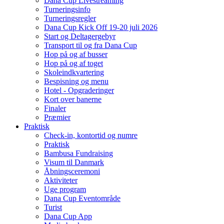
Dana Cup Livestreaming
Turneringsinfo
Turneringsregler
Dana Cup Kick Off 19-20 juli 2026
Start og Deltagergebyr
Transport til og fra Dana Cup
Hop på og af busser
Hop på og af toget
Skoleindkvartering
Bespisning og menu
Hotel - Opgraderinger
Kort over banerne
Finaler
Præmier
Praktisk
Check-in, kontortid og numre
Praktisk
Bambusa Fundraising
Visum til Danmark
Åbningsceremoni
Aktiviteter
Uge program
Dana Cup Eventområde
Turist
Dana Cup App