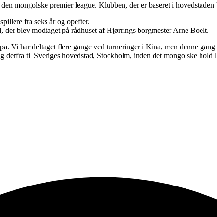
en mongolske premier league. Klubben, der er baseret i hovedstaden Ul
illere fra seks år og opefter.
d, der blev modtaget på rådhuset af Hjørrings borgmester Arne Boelt.
opa. Vi har deltaget flere gange ved turneringer i Kina, men denne gang 
 og derfra til Sveriges hovedstad, Stockholm, inden det mongolske hold