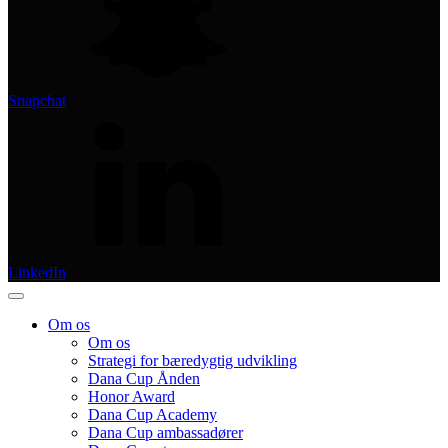
Snapchat
LinkedIn
Om os
Om os
Strategi for bæredygtig udvikling
Dana Cup Ånden
Honor Award
Dana Cup Academy
Dana Cup ambassadører