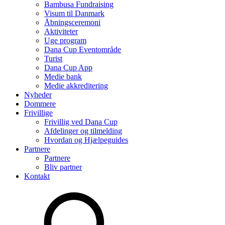
Bambusa Fundraising
Visum til Danmark
Åbningsceremoni
Aktiviteter
Uge program
Dana Cup Eventområde
Turist
Dana Cup App
Medie bank
Medie akkreditering
Nyheder
Dommere
Frivillige
Frivillig ved Dana Cup
Afdelinger og tilmelding
Hvordan og Hjælpeguides
Partnere
Partnere
Bliv partner
Kontakt