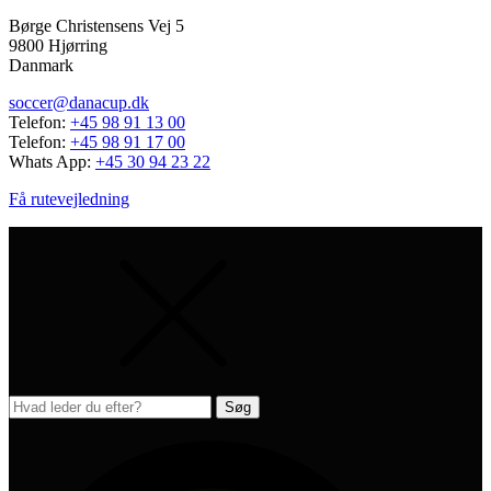
Børge Christensens Vej 5
9800 Hjørring
Danmark
soccer@danacup.dk
Telefon:
+45 98 91 13 00
Telefon:
+45 98 91 17 00
Whats App:
+45 30 94 23 22
Få rutevejledning