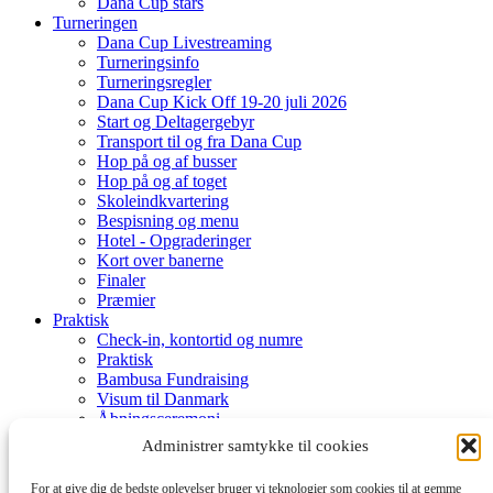
Dana Cup stars
Turneringen
Dana Cup Livestreaming
Turneringsinfo
Turneringsregler
Dana Cup Kick Off 19-20 juli 2026
Start og Deltagergebyr
Transport til og fra Dana Cup
Hop på og af busser
Hop på og af toget
Skoleindkvartering
Bespisning og menu
Hotel - Opgraderinger
Kort over banerne
Finaler
Præmier
Praktisk
Check-in, kontortid og numre
Praktisk
Bambusa Fundraising
Visum til Danmark
Åbningsceremoni
Aktiviteter
Administrer samtykke til cookies
Uge program
Dana Cup Eventområde
For at give dig de bedste oplevelser bruger vi teknologier som cookies til at gemme