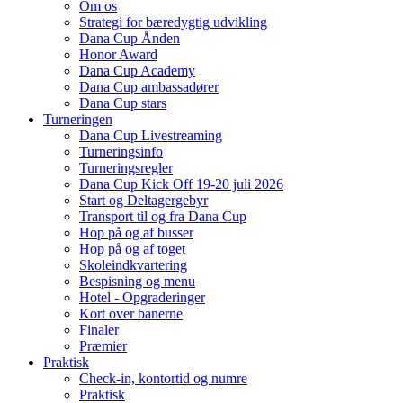
Om os
Strategi for bæredygtig udvikling
Dana Cup Ånden
Honor Award
Dana Cup Academy
Dana Cup ambassadører
Dana Cup stars
Turneringen
Dana Cup Livestreaming
Turneringsinfo
Turneringsregler
Dana Cup Kick Off 19-20 juli 2026
Start og Deltagergebyr
Transport til og fra Dana Cup
Hop på og af busser
Hop på og af toget
Skoleindkvartering
Bespisning og menu
Hotel - Opgraderinger
Kort over banerne
Finaler
Præmier
Praktisk
Check-in, kontortid og numre
Praktisk