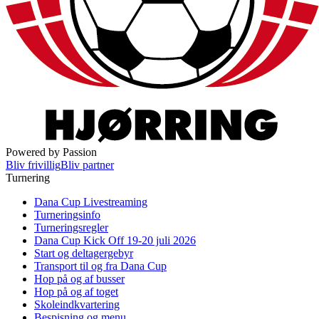
Powered by Passion
Bliv frivillig
Bliv partner
Turnering
Dana Cup Livestreaming
Turneringsinfo
Turneringsregler
Dana Cup Kick Off 19-20 juli 2026
Start og deltagergebyr
Transport til og fra Dana Cup
Hop på og af busser
Hop på og af toget
Skoleindkvartering
Bespisning og menu