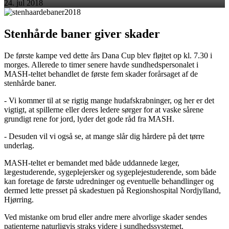
24. jul 2018
Stenhårde baner giver skader
De første kampe ved dette års Dana Cup blev fløjtet op kl. 7.30 i
morges. Allerede to timer senere havde sundhedspersonalet i
MASH-teltet behandlet de første fem skader forårsaget af de
stenhårde baner.
- Vi kommer til at se rigtig mange hudafskrabninger, og her er det
vigtigt, at spillerne eller deres ledere sørger for at vaske sårene
grundigt rene for jord, lyder det gode råd fra MASH.
- Desuden vil vi også se, at mange slår dig hårdere på det tørre
underlag.
MASH-teltet er bemandet med både uddannede læger,
lægestuderende, sygeplejersker og sygeplejestuderende, som både
kan foretage de første udredninger og eventuelle behandlinger og
dermed lette presset på skadestuen på Regionshospital Nordjylland,
Hjørring.
Ved mistanke om brud eller andre mere alvorlige skader sendes
patienterne naturligvis straks videre i sundhedssystemet.