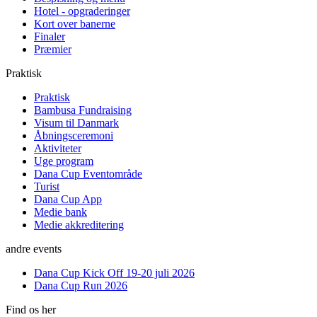
Hotel - opgraderinger
Kort over banerne
Finaler
Præmier
Praktisk
Praktisk
Bambusa Fundraising
Visum til Danmark
Åbningsceremoni
Aktiviteter
Uge program
Dana Cup Eventområde
Turist
Dana Cup App
Medie bank
Medie akkreditering
andre events
Dana Cup Kick Off 19-20 juli 2026
Dana Cup Run 2026
Find os her