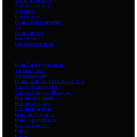
Visum til Danmark
Åbningsceremoni
Aktiviteter
Uge program
Dana Cup Eventområde
Turist
Dana Cup App
Medie bank
Medie akkreditering
Turnering
Dana Cup Livestreaming
Turneringsinfo
Turneringsregler
Dana Cup Kick Off 19-20 juli 2026
Start og deltagergebyr
Transport til og fra Dana Cup
Hop på og af busser
Hop på og af toget
Skoleindkvartering
Bespisning og menu
Hotel - opgraderinger
Kort over banerne
Finaler
Præmier