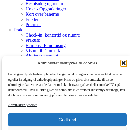
Bespisning og menu
Hotel - Opgraderinger
Kort over banerne
Finaler
Præmier
Praktisk
Check-in, kontortid og numre
Praktisk
Bambusa Fundraising
Visum til Danmark
Åbningsceremoni
Aktiviteter
Administrer samtykke til cookies
Uge program
Dana Cup Eventområde
For at give dig de bedste oplevelser bruger vi teknologier som cookies til at gemme
Turist
og/eller få adgang til enhedsoplysninger. Hvis du giver dit samtykke til disse
Dana Cup App
teknologier, kan vi behandle data som f.eks. browsingadfærd eller unikke ID'er på
Medie bank
dette websted. Hvis du ikke giver dit samtykke eller trækker dit samtykke tilbage, kan
Medie akkreditering
det have en negativ indvirkning på visse funktioner og egenskaber.
Nyheder
Dommere
Administrer tjenester
Frivillige
Frivillig ved Dana Cup
Afdelinger og tilmelding
Godkend
Hvordan og Hjælpeguides
Partnere