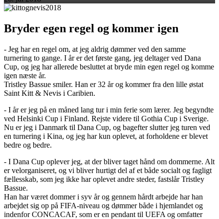
Bryder egen regel og kommer igen
- Jeg har en regel om, at jeg aldrig dømmer ved den samme
turnering to gange. I år er det første gang, jeg deltager ved Dana
Cup, og jeg har allerede besluttet at bryde min egen regel og komme
igen næste år.
Tristley Bassue smiler. Han er 32 år og kommer fra den lille østat
Saint Kitt & Nevis i Caribien.
- I år er jeg på en måned lang tur i min ferie som lærer. Jeg begyndte
ved Helsinki Cup i Finland. Rejste videre til Gothia Cup i Sverige.
Nu er jeg i Danmark til Dana Cup, og bagefter slutter jeg turen ved
en turnering i Kina, og jeg har kun oplevet, at forholdene er blevet
bedre og bedre.
- I Dana Cup oplever jeg, at der bliver taget hånd om dommerne. Alt
er velorganiseret, og vi bliver hurtigt del af et både socialt og fagligt
fællesskab, som jeg ikke har oplevet andre steder, fastslår Tristley
Bassue.
Han har været dommer i syv år og gennem hårdt arbejde har han
arbejdet sig op på FIFA-niveau og dømmer både i hjemlandet og
indenfor CONCACAF, som er en pendant til UEFA og omfatter