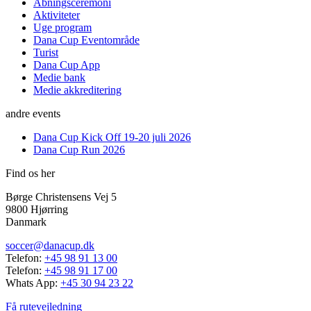
Åbningsceremoni
Aktiviteter
Uge program
Dana Cup Eventområde
Turist
Dana Cup App
Medie bank
Medie akkreditering
andre events
Dana Cup Kick Off 19-20 juli 2026
Dana Cup Run 2026
Find os her
Børge Christensens Vej 5
9800 Hjørring
Danmark
soccer@danacup.dk
Telefon:
+45 98 91 13 00
Telefon:
+45 98 91 17 00
Whats App:
+45 30 94 23 22
Få rutevejledning