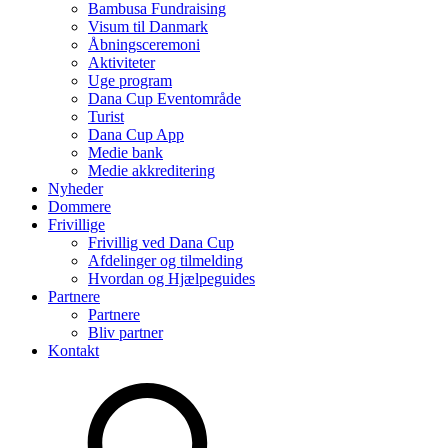
Bambusa Fundraising
Visum til Danmark
Åbningsceremoni
Aktiviteter
Uge program
Dana Cup Eventområde
Turist
Dana Cup App
Medie bank
Medie akkreditering
Nyheder
Dommere
Frivillige
Frivillig ved Dana Cup
Afdelinger og tilmelding
Hvordan og Hjælpeguides
Partnere
Partnere
Bliv partner
Kontakt