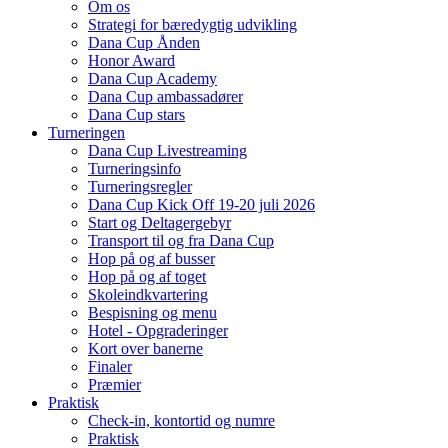
Om os
Strategi for bæredygtig udvikling
Dana Cup Ånden
Honor Award
Dana Cup Academy
Dana Cup ambassadører
Dana Cup stars
Turneringen
Dana Cup Livestreaming
Turneringsinfo
Turneringsregler
Dana Cup Kick Off 19-20 juli 2026
Start og Deltagergebyr
Transport til og fra Dana Cup
Hop på og af busser
Hop på og af toget
Skoleindkvartering
Bespisning og menu
Hotel - Opgraderinger
Kort over banerne
Finaler
Præmier
Praktisk
Check-in, kontortid og numre
Praktisk