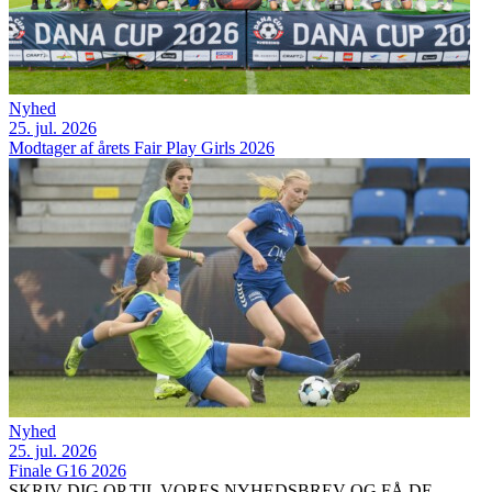
Nyhed
25. jul. 2026
Modtager af årets Fair Play Girls 2026
Nyhed
25. jul. 2026
Finale G16 2026
SKRIV DIG OP TIL VORES NYHEDSBREV OG FÅ DE