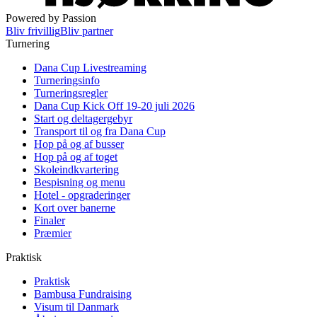
Powered by Passion
Bliv frivillig
Bliv partner
Turnering
Dana Cup Livestreaming
Turneringsinfo
Turneringsregler
Dana Cup Kick Off 19-20 juli 2026
Start og deltagergebyr
Transport til og fra Dana Cup
Hop på og af busser
Hop på og af toget
Skoleindkvartering
Bespisning og menu
Hotel - opgraderinger
Kort over banerne
Finaler
Præmier
Praktisk
Praktisk
Bambusa Fundraising
Visum til Danmark