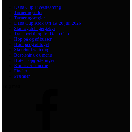
Dana Cup Livestreaming
Turneringsinfo
Turneringsregler
Dana Cup Kick Off 19-20 juli 2026
Start og deltagergebyr
Transport til og fra Dana Cup
Hop på og af busser
Hop på og af toget
Skoleindkvartering
Bespisning og menu
Hotel - opgraderinger
Kort over banerne
Finaler
Præmier
Følg med