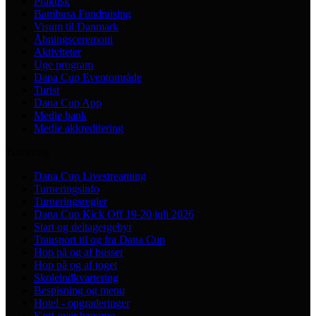
Praktisk
Bambusa Fundraising
Visum til Danmark
Åbningsceremoni
Aktiviteter
Uge program
Dana Cup Eventområde
Turist
Dana Cup App
Medie bank
Medie akkreditering
Turnering
Dana Cup Livestreaming
Turneringsinfo
Turneringsregler
Dana Cup Kick Off 19-20 juli 2026
Start og deltagergebyr
Transport til og fra Dana Cup
Hop på og af busser
Hop på og af toget
Skoleindkvartering
Bespisning og menu
Hotel - opgraderinger
Kort over banerne