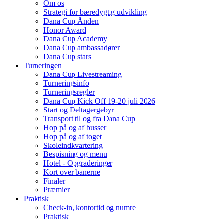
Om os
Strategi for bæredygtig udvikling
Dana Cup Ånden
Honor Award
Dana Cup Academy
Dana Cup ambassadører
Dana Cup stars
Turneringen
Dana Cup Livestreaming
Turneringsinfo
Turneringsregler
Dana Cup Kick Off 19-20 juli 2026
Start og Deltagergebyr
Transport til og fra Dana Cup
Hop på og af busser
Hop på og af toget
Skoleindkvartering
Bespisning og menu
Hotel - Opgraderinger
Kort over banerne
Finaler
Præmier
Praktisk
Check-in, kontortid og numre
Praktisk