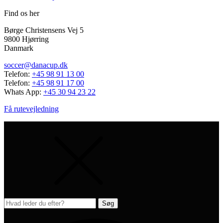
Find os her
Børge Christensens Vej 5
9800 Hjørring
Danmark
soccer@danacup.dk
Telefon:
+45 98 91 13 00
Telefon:
+45 98 91 17 00
Whats App:
+45 30 94 23 22
Få rutevejledning