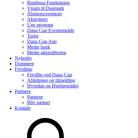
Bambusa Fundraising
Visum til Danmark
Åbningsceremoni
Aktiviteter
Uge program
Dana Cup Eventområde
Turist
Dana Cup App
Medie bank
Medie akkreditering
Nyheder
Dommere
Frivillige
Frivillig ved Dana Cup
Afdelinger og tilmelding
Hvordan og Hjælpeguides
Partnere
Partnere
Bliv partner
Kontakt