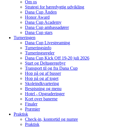
Om os
Strategi for bæredygtig udvikling
Dana Cup Ånden
Honor Award
Dana Cup Academy
Dana Cup ambassadører
Dana Cup stars
Turneringen
Dana Cup Livestreaming
Turneringsinfo
Turneringsregler
Dana Cup Kick Off 19-20 juli 2026
Start og Deltagergebyr
Transport til og fra Dana Cup
Hop på og af busser
Hop på og af toget
Skoleindkvartering
Bespisning og menu
Hotel - Opgraderinger
Kort over banerne
Finaler
Præmier
Praktisk
Check-in, kontortid og numre
Praktisk