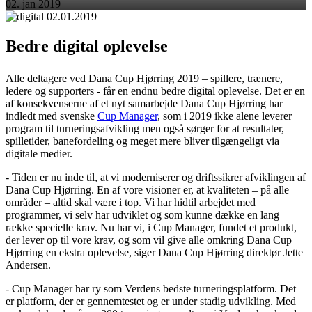
02. jan 2019
Bedre digital oplevelse
Alle deltagere ved Dana Cup Hjørring 2019 – spillere, trænere,
ledere og supporters - får en endnu bedre digital oplevelse. Det er en
af konsekvenserne af et nyt samarbejde Dana Cup Hjørring har
indledt med svenske
Cup Manager
, som i 2019 ikke alene leverer
program til turneringsafvikling men også sørger for at resultater,
spilletider, banefordeling og meget mere bliver tilgængeligt via
digitale medier.
- Tiden er nu inde til, at vi moderniserer og driftssikrer afviklingen af
Dana Cup Hjørring. En af vore visioner er, at kvaliteten – på alle
områder – altid skal være i top. Vi har hidtil arbejdet med
programmer, vi selv har udviklet og som kunne dække en lang
række specielle krav. Nu har vi, i Cup Manager, fundet et produkt,
der lever op til vore krav, og som vil give alle omkring Dana Cup
Hjørring en ekstra oplevelse, siger Dana Cup Hjørring direktør Jette
Andersen.
- Cup Manager har ry som Verdens bedste turneringsplatform. Det
er platform, der er gennemtestet og er under stadig udvikling. Med