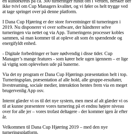
en kundekreds på ca. 300 turneringer rundt om i Verden, hersker der
ikke tvivl om Cup Managers kvalitet, og vi føler os helt trygge ved
at tage springet over på denne platform.
I Dana Cup Hjørring er der store forventninger til turneringen i
2019. Nu disponerer vi over software, der håndterer selve
turneringen via nettet og via App. Turneringens processer kobles
sammen, så man kommer til at opleve alt som én spændende og
energifyldt enhed.
- Digitale forbedringer er bare nødvendig i disse tider. Cup
Manager’s mange features - som kører hele ugen igennem – er lige
så vigtig som oplevelsen ude på banerne.
Via det ny program er Dana Cup Hjørrings præsentation helt i top.
Turneringsplan, præsentation af alle hold, alle gruppe-resultater,
livestreaming, sociale medier, interaktion hentes frem via en meget
brugervenlig App osv.
Internt glæder vi os til det nye system, men mest af alt glæder vi os
til at kunne præsentere vores turnering på et endnu højere niveau
over for alle jer – vores trofast deltagere - der kommer igen år efter
år.
Velkommen til Dana Cup Hjørring 2019 – med den nye
turneringsplatform.