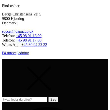
Find os her
Børge Christensens Vej 5
9800 Hjørring
Danmark
soccer@danacup.dk
Telefon:
+45 98 91 13 00
Telefon:
+45 98 91 17 00
Whats App:
+45 30 94 23 22
Få rutevejledning