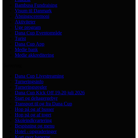
Bambusa Fundraising
Visum til Danmark
Åbningsceremoni
Aktiviteter
Uge program
Dana Cup Eventområde
Turist
Dana Cup App
Medie bank
Medie akkreditering
Turnering
Dana Cup Livestreaming
Turneringsinfo
Turneringsregler
Dana Cup Kick Off 19-20 juli 2026
Start og deltagergebyr
Transport til og fra Dana Cup
Hop på og af busser
Hop på og af toget
Skoleindkvartering
Bespisning og menu
Hotel - opgraderinger
Kort over banerne