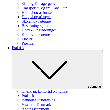
Start og Deltagergebyr
Transport til og fra Dana Cup
Hop på og af busser
Hop på og af toget
Skoleindkvartering
Bespisning og menu
Hotel - Opgraderinger
Kort over banerne
Finaler
Præmier
Praktisk
Submenu
Check-in, kontortid og numre
Praktisk
Bambusa Fundraising
Visum til Danmark
Åbningsceremoni