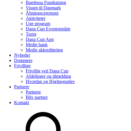
Bambusa Fundraising
Visum til Danmark
Åbningsceremoni
Aktiviteter
Uge program
Dana Cup Eventområde
Turist
Dana Cup App
Medie bank
Medie akkreditering
Nyheder
Dommere
Frivillige
Frivillig ved Dana Cup
Afdelinger og tilmelding
Hvordan og Hjælpeguides
Partnere
Partnere
Bliv partner
Kontakt