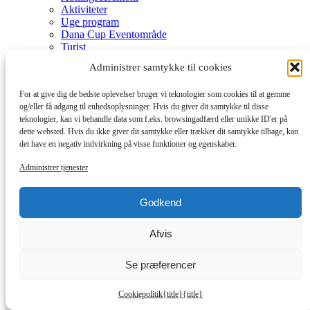
Aktiviteter
Uge program
Dana Cup Eventområde
Turist
Dana Cup App
Administrer samtykke til cookies
Medie bank
Medie akkreditering
For at give dig de bedste oplevelser bruger vi teknologier som cookies til at gemme
Nyheder
og/eller få adgang til enhedsoplysninger. Hvis du giver dit samtykke til disse
Dommere
teknologier, kan vi behandle data som f.eks. browsingadfærd eller unikke ID'er på
Frivillige
dette websted. Hvis du ikke giver dit samtykke eller trækker dit samtykke tilbage, kan
det have en negativ indvirkning på visse funktioner og egenskaber.
Administrer tjenester
Godkend
Submenu
Afvis
Frivillig ved Dana Cup
Afdelinger og tilmelding
Se præferencer
Hvordan og Hjælpeguides
Partnere
Cookiepolitik
{title}
{title}