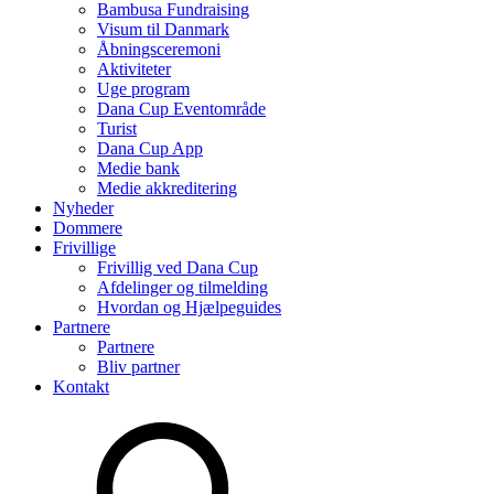
Bambusa Fundraising
Visum til Danmark
Åbningsceremoni
Aktiviteter
Uge program
Dana Cup Eventområde
Turist
Dana Cup App
Medie bank
Medie akkreditering
Nyheder
Dommere
Frivillige
Frivillig ved Dana Cup
Afdelinger og tilmelding
Hvordan og Hjælpeguides
Partnere
Partnere
Bliv partner
Kontakt