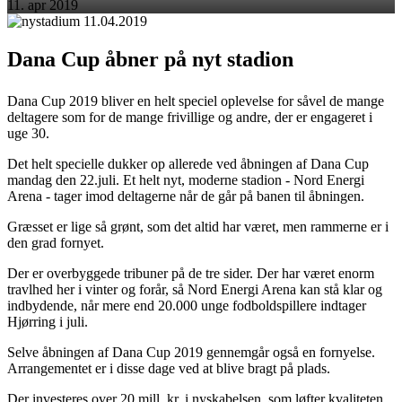
11. apr 2019
Dana Cup åbner på nyt stadion
Dana Cup 2019 bliver en helt speciel oplevelse for såvel de mange
deltagere som for de mange frivillige og andre, der er engageret i
uge 30.
Det helt specielle dukker op allerede ved åbningen af Dana Cup
mandag den 22.juli. Et helt nyt, moderne stadion - Nord Energi
Arena - tager imod deltagerne når de går på banen til åbningen.
Græsset er lige så grønt, som det altid har været, men rammerne er i
den grad fornyet.
Der er overbyggede tribuner på de tre sider. Der har været enorm
travlhed her i vinter og forår, så Nord Energi Arena kan stå klar og
indbydende, når mere end 20.000 unge fodboldspillere indtager
Hjørring i juli.
Selve åbningen af Dana Cup 2019 gennemgår også en fornyelse.
Arrangementet er i disse dage ved at blive bragt på plads.
Der investeres over 20 mill. kr. i nyskabelsen, som løfter kvaliteten