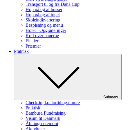
Transport til og fra Dana Cup
Hop på og af busser
Hop på og af toget
Skoleindkvartering
Bespisning og menu
Hotel - Opgraderinger
Kort over banerne
Finaler
Præmier
Praktisk
Submenu
Check-in, kontortid og numre
Praktisk
Bambusa Fundraising
Visum til Danmark
Åbningsceremoni
Aktiviteter