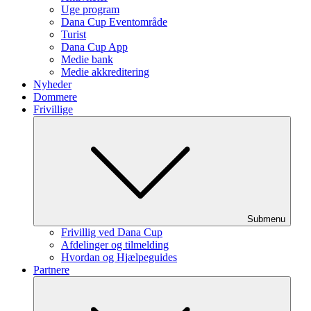
Uge program
Dana Cup Eventområde
Turist
Dana Cup App
Medie bank
Medie akkreditering
Nyheder
Dommere
Frivillige
Submenu
Frivillig ved Dana Cup
Afdelinger og tilmelding
Hvordan og Hjælpeguides
Partnere