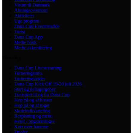
Visum til Danmark
Åbningsceremoni
Aktiviteter
Uge program
Dana Cup Eventområde
Turist
Dana Cup App
Medie bank
Medie akkreditering
Turnering
Dana Cup Livestreaming
Turneringsinfo
Turneringsregler
Dana Cup Kick Off 19-20 juli 2026
Start og deltagergebyr
Transport til og fra Dana Cup
Hop på og af busser
Hop på og af toget
Skoleindkvartering
Bespisning og menu
Hotel - opgraderinger
Kort over banerne
Finaler