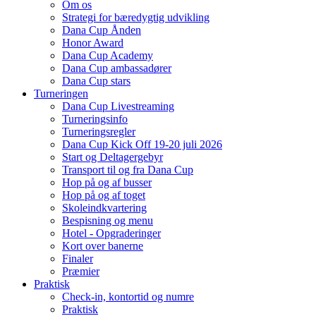
Om os
Strategi for bæredygtig udvikling
Dana Cup Ånden
Honor Award
Dana Cup Academy
Dana Cup ambassadører
Dana Cup stars
Turneringen
Dana Cup Livestreaming
Turneringsinfo
Turneringsregler
Dana Cup Kick Off 19-20 juli 2026
Start og Deltagergebyr
Transport til og fra Dana Cup
Hop på og af busser
Hop på og af toget
Skoleindkvartering
Bespisning og menu
Hotel - Opgraderinger
Kort over banerne
Finaler
Præmier
Praktisk
Check-in, kontortid og numre
Praktisk