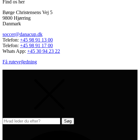
Find os her
Børge Christensens Vej 5
9800 Hjørring
Danmark
soccer@danacup.dk
Telefon:
+45 98 91 13 00
Telefon:
+45 98 91 17 00
Whats App:
+45 30 94 23 22
Få rutevejledning