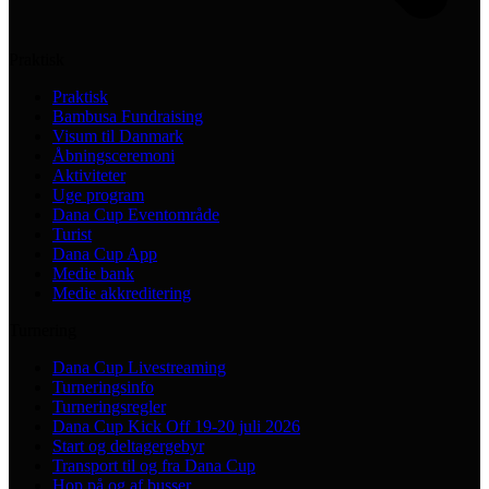
Praktisk
Praktisk
Bambusa Fundraising
Visum til Danmark
Åbningsceremoni
Aktiviteter
Uge program
Dana Cup Eventområde
Turist
Dana Cup App
Medie bank
Medie akkreditering
Turnering
Dana Cup Livestreaming
Turneringsinfo
Turneringsregler
Dana Cup Kick Off 19-20 juli 2026
Start og deltagergebyr
Transport til og fra Dana Cup
Hop på og af busser