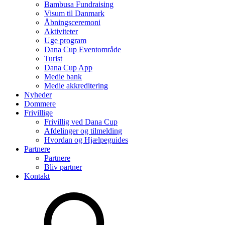
Bambusa Fundraising
Visum til Danmark
Åbningsceremoni
Aktiviteter
Uge program
Dana Cup Eventområde
Turist
Dana Cup App
Medie bank
Medie akkreditering
Nyheder
Dommere
Frivillige
Frivillig ved Dana Cup
Afdelinger og tilmelding
Hvordan og Hjælpeguides
Partnere
Partnere
Bliv partner
Kontakt