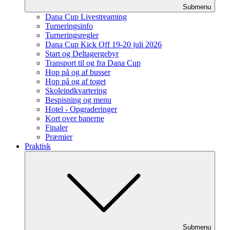
Submenu
Dana Cup Livestreaming
Turneringsinfo
Turneringsregler
Dana Cup Kick Off 19-20 juli 2026
Start og Deltagergebyr
Transport til og fra Dana Cup
Hop på og af busser
Hop på og af toget
Skoleindkvartering
Bespisning og menu
Hotel - Opgraderinger
Kort over banerne
Finaler
Præmier
Praktisk
Submenu