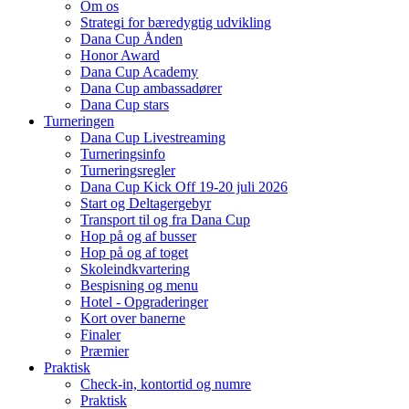
Om os
Strategi for bæredygtig udvikling
Dana Cup Ånden
Honor Award
Dana Cup Academy
Dana Cup ambassadører
Dana Cup stars
Turneringen
Dana Cup Livestreaming
Turneringsinfo
Turneringsregler
Dana Cup Kick Off 19-20 juli 2026
Start og Deltagergebyr
Transport til og fra Dana Cup
Hop på og af busser
Hop på og af toget
Skoleindkvartering
Bespisning og menu
Hotel - Opgraderinger
Kort over banerne
Finaler
Præmier
Praktisk
Check-in, kontortid og numre
Praktisk