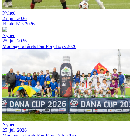
Nyhed
25. jul. 2026
Finale B13 2026
Nyhed
25. jul. 2026
Modtager af årets Fair Play Boys 2026
Nyhed
25. jul. 2026
Modtager af årets Fair Play Girls 2026