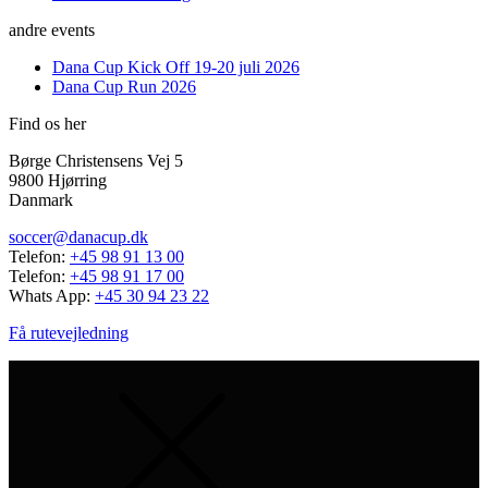
andre events
Dana Cup Kick Off 19-20 juli 2026
Dana Cup Run 2026
Find os her
Børge Christensens Vej 5
9800 Hjørring
Danmark
soccer@danacup.dk
Telefon:
+45 98 91 13 00
Telefon:
+45 98 91 17 00
Whats App:
+45 30 94 23 22
Få rutevejledning