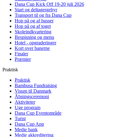
Dana Cup Kick Off 19-20 juli 2026
Start og deltagergebyr
Transport til og fra Dana Cup
Hop på og af busser
Hop på og af toget
Skoleindkvartering
Bespisning og menu
Hotel - opgraderinger
Kort over banerne
Finaler
Præmier
Praktisk
Praktisk
Bambusa Fundraising
Visum til Danmark
Åbningsceremoni
Aktiviteter
Uge program
Dana Cup Eventområde
Turist
Dana Cup App
Medie bank
Medie akkreditering