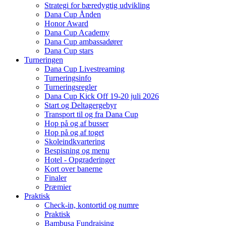
Strategi for bæredygtig udvikling
Dana Cup Ånden
Honor Award
Dana Cup Academy
Dana Cup ambassadører
Dana Cup stars
Turneringen
Dana Cup Livestreaming
Turneringsinfo
Turneringsregler
Dana Cup Kick Off 19-20 juli 2026
Start og Deltagergebyr
Transport til og fra Dana Cup
Hop på og af busser
Hop på og af toget
Skoleindkvartering
Bespisning og menu
Hotel - Opgraderinger
Kort over banerne
Finaler
Præmier
Praktisk
Check-in, kontortid og numre
Praktisk
Bambusa Fundraising