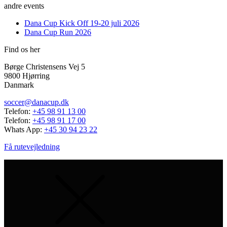
andre events
Dana Cup Kick Off 19-20 juli 2026
Dana Cup Run 2026
Find os her
Børge Christensens Vej 5
9800 Hjørring
Danmark
soccer@danacup.dk
Telefon:
+45 98 91 13 00
Telefon:
+45 98 91 17 00
Whats App:
+45 30 94 23 22
Få rutevejledning