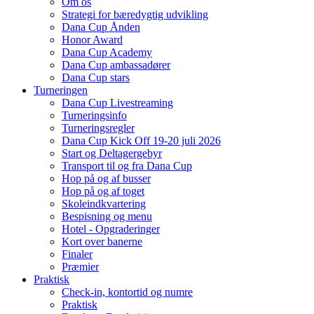
Om os
Strategi for bæredygtig udvikling
Dana Cup Ånden
Honor Award
Dana Cup Academy
Dana Cup ambassadører
Dana Cup stars
Turneringen
Dana Cup Livestreaming
Turneringsinfo
Turneringsregler
Dana Cup Kick Off 19-20 juli 2026
Start og Deltagergebyr
Transport til og fra Dana Cup
Hop på og af busser
Hop på og af toget
Skoleindkvartering
Bespisning og menu
Hotel - Opgraderinger
Kort over banerne
Finaler
Præmier
Praktisk
Check-in, kontortid og numre
Praktisk