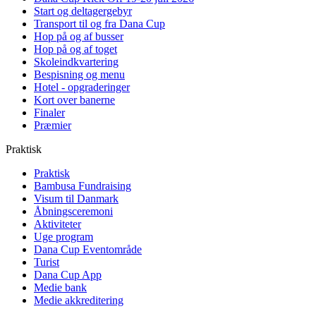
Start og deltagergebyr
Transport til og fra Dana Cup
Hop på og af busser
Hop på og af toget
Skoleindkvartering
Bespisning og menu
Hotel - opgraderinger
Kort over banerne
Finaler
Præmier
Praktisk
Praktisk
Bambusa Fundraising
Visum til Danmark
Åbningsceremoni
Aktiviteter
Uge program
Dana Cup Eventområde
Turist
Dana Cup App
Medie bank
Medie akkreditering