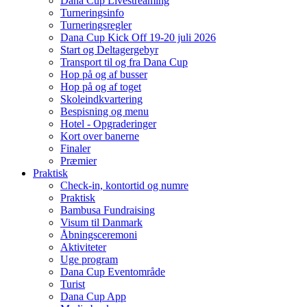
Dana Cup Livestreaming
Turneringsinfo
Turneringsregler
Dana Cup Kick Off 19-20 juli 2026
Start og Deltagergebyr
Transport til og fra Dana Cup
Hop på og af busser
Hop på og af toget
Skoleindkvartering
Bespisning og menu
Hotel - Opgraderinger
Kort over banerne
Finaler
Præmier
Praktisk
Check-in, kontortid og numre
Praktisk
Bambusa Fundraising
Visum til Danmark
Åbningsceremoni
Aktiviteter
Uge program
Dana Cup Eventområde
Turist
Dana Cup App