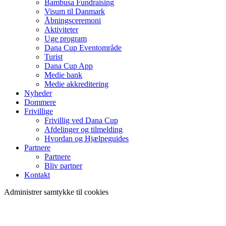
Bambusa Fundraising
Visum til Danmark
Åbningsceremoni
Aktiviteter
Uge program
Dana Cup Eventområde
Turist
Dana Cup App
Medie bank
Medie akkreditering
Nyheder
Dommere
Frivillige
Frivillig ved Dana Cup
Afdelinger og tilmelding
Hvordan og Hjælpeguides
Partnere
Partnere
Bliv partner
Kontakt
Administrer samtykke til cookies