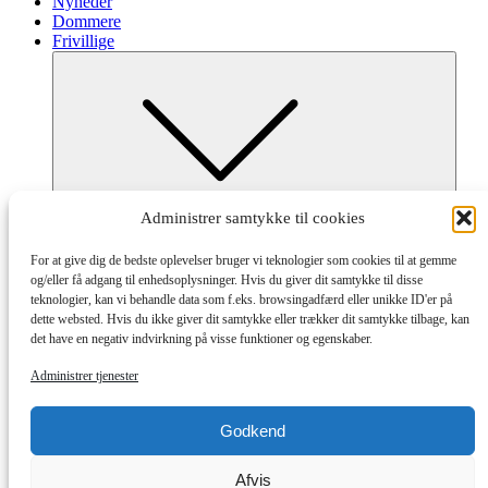
Nyheder
Dommere
Frivillige
Submenu
Administrer samtykke til cookies
Frivillig ved Dana Cup
Afdelinger og tilmelding
For at give dig de bedste oplevelser bruger vi teknologier som cookies til at gemme
Hvordan og Hjælpeguides
og/eller få adgang til enhedsoplysninger. Hvis du giver dit samtykke til disse
Partnere
teknologier, kan vi behandle data som f.eks. browsingadfærd eller unikke ID'er på
dette websted. Hvis du ikke giver dit samtykke eller trækker dit samtykke tilbage, kan
det have en negativ indvirkning på visse funktioner og egenskaber.
Administrer tjenester
Godkend
Submenu
Afvis
Partnere