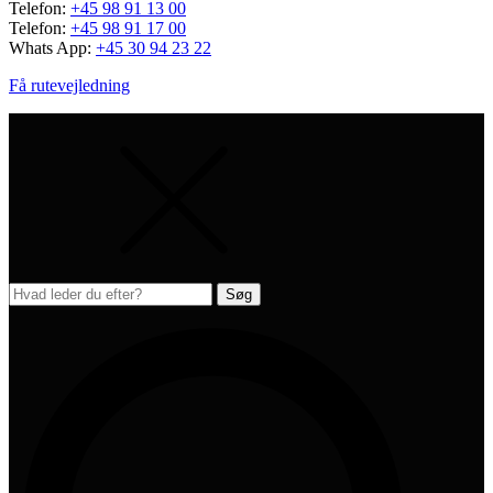
Telefon:
+45 98 91 13 00
Telefon:
+45 98 91 17 00
Whats App:
+45 30 94 23 22
Få rutevejledning