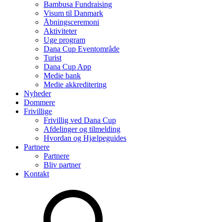
Bambusa Fundraising
Visum til Danmark
Åbningsceremoni
Aktiviteter
Uge program
Dana Cup Eventområde
Turist
Dana Cup App
Medie bank
Medie akkreditering
Nyheder
Dommere
Frivillige
Frivillig ved Dana Cup
Afdelinger og tilmelding
Hvordan og Hjælpeguides
Partnere
Partnere
Bliv partner
Kontakt