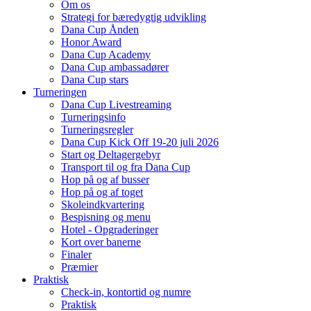
Om os
Strategi for bæredygtig udvikling
Dana Cup Ånden
Honor Award
Dana Cup Academy
Dana Cup ambassadører
Dana Cup stars
Turneringen
Dana Cup Livestreaming
Turneringsinfo
Turneringsregler
Dana Cup Kick Off 19-20 juli 2026
Start og Deltagergebyr
Transport til og fra Dana Cup
Hop på og af busser
Hop på og af toget
Skoleindkvartering
Bespisning og menu
Hotel - Opgraderinger
Kort over banerne
Finaler
Præmier
Praktisk
Check-in, kontortid og numre
Praktisk