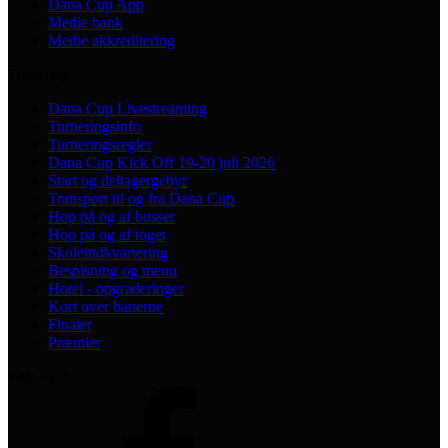
Dana Cup App
Medie bank
Medie akkreditering
Turnering
Dana Cup Livestreaming
Turneringsinfo
Turneringsregler
Dana Cup Kick Off 19-20 juli 2026
Start og deltagergebyr
Transport til og fra Dana Cup
Hop på og af busser
Hop på og af toget
Skoleindkvartering
Bespisning og menu
Hotel - opgraderinger
Kort over banerne
Finaler
Præmier
Følg med