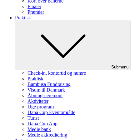
Kort over banerne
Finaler
Præmier
Praktisk
Submenu
Check-in, kontortid og numre
Praktisk
Bambusa Fundraising
Visum til Danmark
Åbningsceremoni
Aktiviteter
Uge program
Dana Cup Eventområde
Turist
Dana Cup App
Medie bank
Medie akkreditering