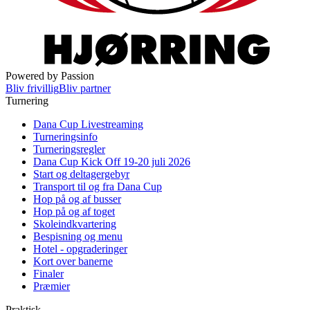
Powered by Passion
Bliv frivillig
Bliv partner
Turnering
Dana Cup Livestreaming
Turneringsinfo
Turneringsregler
Dana Cup Kick Off 19-20 juli 2026
Start og deltagergebyr
Transport til og fra Dana Cup
Hop på og af busser
Hop på og af toget
Skoleindkvartering
Bespisning og menu
Hotel - opgraderinger
Kort over banerne
Finaler
Præmier
Praktisk