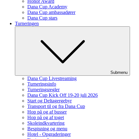
Honor Award
Dana Cup Academy
Dana Cup ambassadører
Dana Cup stars
Turneringen
Submenu
Dana Cup Livestreaming
Turneringsinfo
Turneringsregler
Dana Cup Kick Off 19-20 juli 2026
Start og Deltagergebyr
Transport til og fra Dana Cup
Hop på og af busser
Hop på og af toget
Skoleindkvartering
Bespisning og menu
Hotel - Opgraderinger