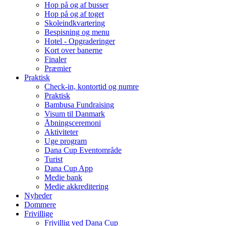
Hop på og af busser
Hop på og af toget
Skoleindkvartering
Bespisning og menu
Hotel - Opgraderinger
Kort over banerne
Finaler
Præmier
Praktisk
Check-in, kontortid og numre
Praktisk
Bambusa Fundraising
Visum til Danmark
Åbningsceremoni
Aktiviteter
Uge program
Dana Cup Eventområde
Turist
Dana Cup App
Medie bank
Medie akkreditering
Nyheder
Dommere
Frivillige
Frivillig ved Dana Cup