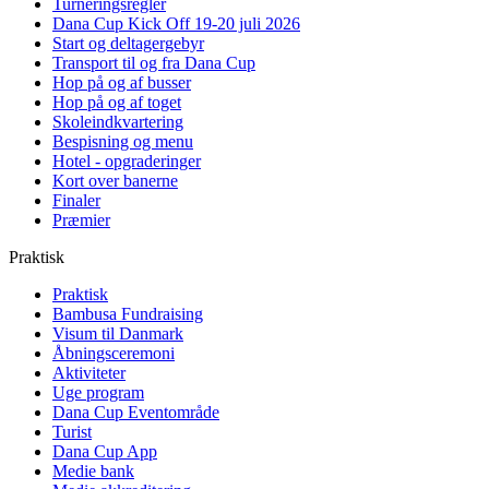
Turneringsregler
Dana Cup Kick Off 19-20 juli 2026
Start og deltagergebyr
Transport til og fra Dana Cup
Hop på og af busser
Hop på og af toget
Skoleindkvartering
Bespisning og menu
Hotel - opgraderinger
Kort over banerne
Finaler
Præmier
Praktisk
Praktisk
Bambusa Fundraising
Visum til Danmark
Åbningsceremoni
Aktiviteter
Uge program
Dana Cup Eventområde
Turist
Dana Cup App
Medie bank