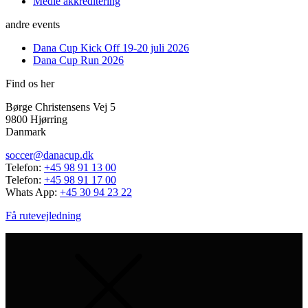
Medie akkreditering
andre events
Dana Cup Kick Off 19-20 juli 2026
Dana Cup Run 2026
Find os her
Børge Christensens Vej 5
9800 Hjørring
Danmark
soccer@danacup.dk
Telefon:
+45 98 91 13 00
Telefon:
+45 98 91 17 00
Whats App:
+45 30 94 23 22
Få rutevejledning