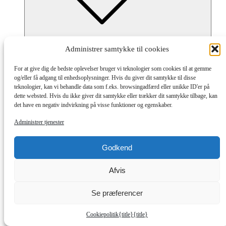
Submenu
Check-in, kontortid og numre
Administrer samtykke til cookies
Praktisk
Bambusa Fundraising
For at give dig de bedste oplevelser bruger vi teknologier som cookies til at gemme
Visum til Danmark
og/eller få adgang til enhedsoplysninger. Hvis du giver dit samtykke til disse
Åbningsceremoni
teknologier, kan vi behandle data som f.eks. browsingadfærd eller unikke ID'er på
Aktiviteter
dette websted. Hvis du ikke giver dit samtykke eller trækker dit samtykke tilbage, kan
Uge program
det have en negativ indvirkning på visse funktioner og egenskaber.
Dana Cup Eventområde
Turist
Administrer tjenester
Dana Cup App
Medie bank
Godkend
Medie akkreditering
Nyheder
Dommere
Afvis
Frivillige
Se præferencer
Cookiepolitik
{title}
{title}