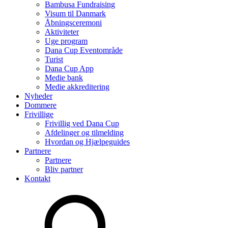
Bambusa Fundraising
Visum til Danmark
Åbningsceremoni
Aktiviteter
Uge program
Dana Cup Eventområde
Turist
Dana Cup App
Medie bank
Medie akkreditering
Nyheder
Dommere
Frivillige
Frivillig ved Dana Cup
Afdelinger og tilmelding
Hvordan og Hjælpeguides
Partnere
Partnere
Bliv partner
Kontakt