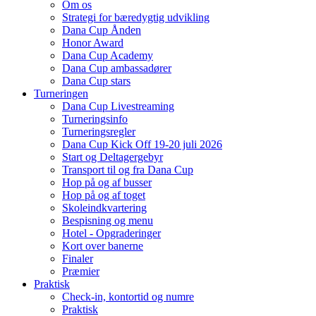
Om os
Strategi for bæredygtig udvikling
Dana Cup Ånden
Honor Award
Dana Cup Academy
Dana Cup ambassadører
Dana Cup stars
Turneringen
Dana Cup Livestreaming
Turneringsinfo
Turneringsregler
Dana Cup Kick Off 19-20 juli 2026
Start og Deltagergebyr
Transport til og fra Dana Cup
Hop på og af busser
Hop på og af toget
Skoleindkvartering
Bespisning og menu
Hotel - Opgraderinger
Kort over banerne
Finaler
Præmier
Praktisk
Check-in, kontortid og numre
Praktisk