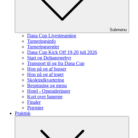
Submenu
Dana Cup Livestreaming
Turneringsinfo
Turneringsregler
Dana Cup Kick Off 19-20 juli 2026
Start og Deltagergebyr
Transport til og fra Dana Cup
Hop på og af busser
Hop på og af toget
Skoleindkvartering
Bespisning og menu
Hotel - Opgraderinger
Kort over banerne
Finaler
Præmier
Praktisk