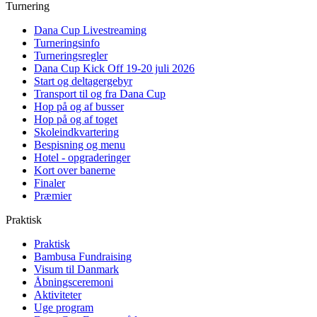
Turnering
Dana Cup Livestreaming
Turneringsinfo
Turneringsregler
Dana Cup Kick Off 19-20 juli 2026
Start og deltagergebyr
Transport til og fra Dana Cup
Hop på og af busser
Hop på og af toget
Skoleindkvartering
Bespisning og menu
Hotel - opgraderinger
Kort over banerne
Finaler
Præmier
Praktisk
Praktisk
Bambusa Fundraising
Visum til Danmark
Åbningsceremoni
Aktiviteter
Uge program