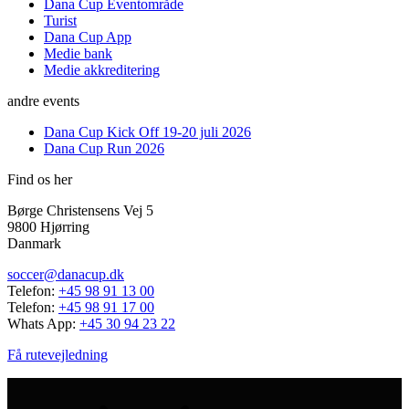
Dana Cup Eventområde
Turist
Dana Cup App
Medie bank
Medie akkreditering
andre events
Dana Cup Kick Off 19-20 juli 2026
Dana Cup Run 2026
Find os her
Børge Christensens Vej 5
9800 Hjørring
Danmark
soccer@danacup.dk
Telefon:
+45 98 91 13 00
Telefon:
+45 98 91 17 00
Whats App:
+45 30 94 23 22
Få rutevejledning