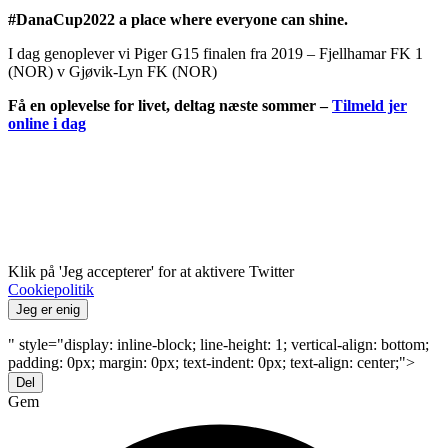
#DanaCup2022 a place where everyone can shine.
I dag genoplever vi Piger G15 finalen fra 2019 – Fjellhamar FK 1
(NOR) v Gjøvik-Lyn FK (NOR)
Få en oplevelse for livet, deltag næste sommer –
Tilmeld jer
online i dag
Klik på 'Jeg accepterer' for at aktivere Twitter
Cookiepolitik
Jeg er enig
" style="display: inline-block; line-height: 1; vertical-align: bottom;
padding: 0px; margin: 0px; text-indent: 0px; text-align: center;">
Del
Gem