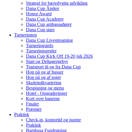
Strategi for bæredygtig udvikling
Dana Cup Ånden
Honor Award
Dana Cup Academy
Dana Cup ambassadører
Dana Cup stars
Turneringen
Dana Cup Livestreaming
Turneringsinfo
Turneringsregler
Dana Cup Kick Off 19-20 juli 2026
Start og Deltagergebyr
Transport til og fra Dana Cup
Hop på og af busser
Hop på og af toget
Skoleindkvartering
Bespisning og menu
Hotel - Opgraderinger
Kort over banerne
Finaler
Præmier
Praktisk
Check-in, kontortid og numre
Praktisk
Bambusa Fundraising