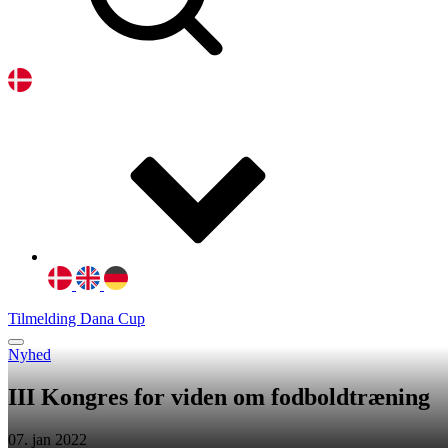
Tilmelding Dana Cup
Nyhed
III Kongres for viden om fodboldtræning
07. jan 2022