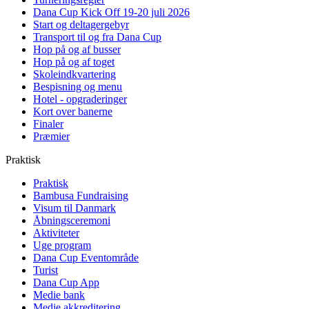
Dana Cup Kick Off 19-20 juli 2026
Start og deltagergebyr
Transport til og fra Dana Cup
Hop på og af busser
Hop på og af toget
Skoleindkvartering
Bespisning og menu
Hotel - opgraderinger
Kort over banerne
Finaler
Præmier
Praktisk
Praktisk
Bambusa Fundraising
Visum til Danmark
Åbningsceremoni
Aktiviteter
Uge program
Dana Cup Eventområde
Turist
Dana Cup App
Medie bank
Medie akkreditering