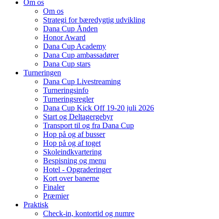
Om os
Om os
Strategi for bæredygtig udvikling
Dana Cup Ånden
Honor Award
Dana Cup Academy
Dana Cup ambassadører
Dana Cup stars
Turneringen
Dana Cup Livestreaming
Turneringsinfo
Turneringsregler
Dana Cup Kick Off 19-20 juli 2026
Start og Deltagergebyr
Transport til og fra Dana Cup
Hop på og af busser
Hop på og af toget
Skoleindkvartering
Bespisning og menu
Hotel - Opgraderinger
Kort over banerne
Finaler
Præmier
Praktisk
Check-in, kontortid og numre