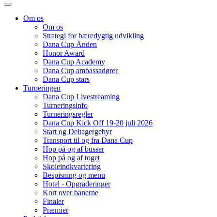
Om os
Om os
Strategi for bæredygtig udvikling
Dana Cup Ånden
Honor Award
Dana Cup Academy
Dana Cup ambassadører
Dana Cup stars
Turneringen
Dana Cup Livestreaming
Turneringsinfo
Turneringsregler
Dana Cup Kick Off 19-20 juli 2026
Start og Deltagergebyr
Transport til og fra Dana Cup
Hop på og af busser
Hop på og af toget
Skoleindkvartering
Bespisning og menu
Hotel - Opgraderinger
Kort over banerne
Finaler
Præmier