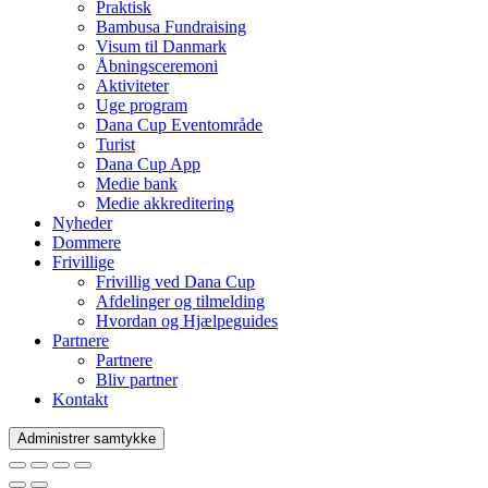
Praktisk
Bambusa Fundraising
Visum til Danmark
Åbningsceremoni
Aktiviteter
Uge program
Dana Cup Eventområde
Turist
Dana Cup App
Medie bank
Medie akkreditering
Nyheder
Dommere
Frivillige
Frivillig ved Dana Cup
Afdelinger og tilmelding
Hvordan og Hjælpeguides
Partnere
Partnere
Bliv partner
Kontakt
Administrer samtykke