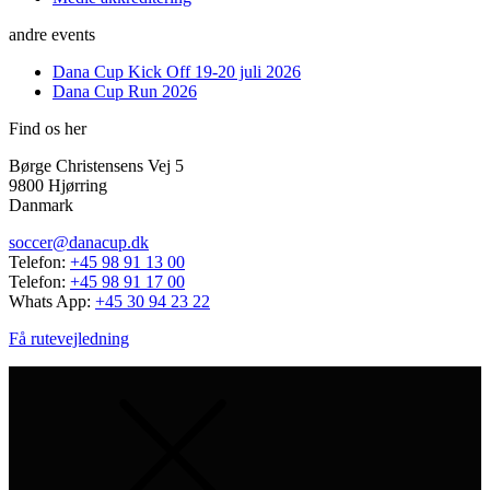
andre events
Dana Cup Kick Off 19-20 juli 2026
Dana Cup Run 2026
Find os her
Børge Christensens Vej 5
9800 Hjørring
Danmark
soccer@danacup.dk
Telefon:
+45 98 91 13 00
Telefon:
+45 98 91 17 00
Whats App:
+45 30 94 23 22
Få rutevejledning