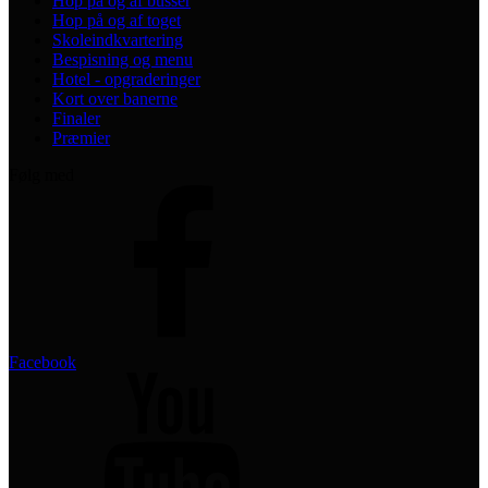
Hop på og af busser
Hop på og af toget
Skoleindkvartering
Bespisning og menu
Hotel - opgraderinger
Kort over banerne
Finaler
Præmier
Følg med
Facebook