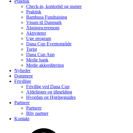
Praktisk
Check-in, kontortid og numre
Praktisk
Bambusa Fundraising
Visum til Danmark
Åbningsceremoni
Aktiviteter
Uge program
Dana Cup Eventområde
Turist
Dana Cup App
Medie bank
Medie akkreditering
Nyheder
Dommere
Frivillige
Frivillig ved Dana Cup
Afdelinger og tilmelding
Hvordan og Hjælpeguides
Partnere
Partnere
Bliv partner
Kontakt