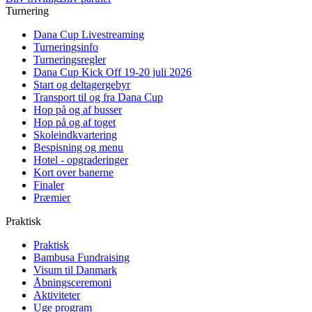
Turnering
Dana Cup Livestreaming
Turneringsinfo
Turneringsregler
Dana Cup Kick Off 19-20 juli 2026
Start og deltagergebyr
Transport til og fra Dana Cup
Hop på og af busser
Hop på og af toget
Skoleindkvartering
Bespisning og menu
Hotel - opgraderinger
Kort over banerne
Finaler
Præmier
Praktisk
Praktisk
Bambusa Fundraising
Visum til Danmark
Åbningsceremoni
Aktiviteter
Uge program