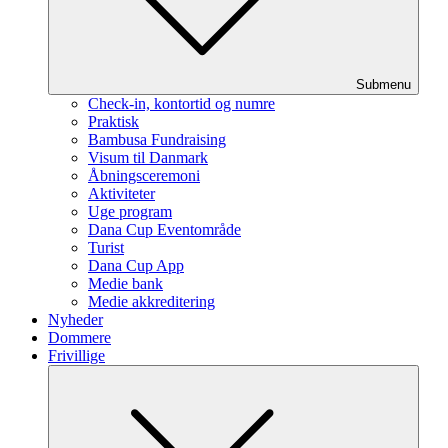
Submenu
Check-in, kontortid og numre
Praktisk
Bambusa Fundraising
Visum til Danmark
Åbningsceremoni
Aktiviteter
Uge program
Dana Cup Eventområde
Turist
Dana Cup App
Medie bank
Medie akkreditering
Nyheder
Dommere
Frivillige