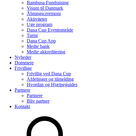
Bambusa Fundraising
Visum til Danmark
Åbningsceremoni
Aktiviteter
Uge program
Dana Cup Eventområde
Turist
Dana Cup App
Medie bank
Medie akkreditering
Nyheder
Dommere
Frivillige
Frivillig ved Dana Cup
Afdelinger og tilmelding
Hvordan og Hjælpeguides
Partnere
Partnere
Bliv partner
Kontakt