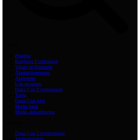
Praktisk
Praktisk
Bambusa Fundraising
Visum til Danmark
Åbningsceremoni
Aktiviteter
Uge program
Dana Cup Eventområde
Turist
Dana Cup App
Medie bank
Medie akkreditering
Turnering
Dana Cup Livestreaming
Turneringsinfo