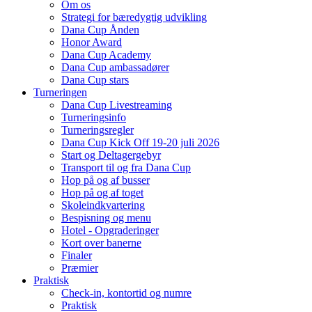
Om os
Strategi for bæredygtig udvikling
Dana Cup Ånden
Honor Award
Dana Cup Academy
Dana Cup ambassadører
Dana Cup stars
Turneringen
Dana Cup Livestreaming
Turneringsinfo
Turneringsregler
Dana Cup Kick Off 19-20 juli 2026
Start og Deltagergebyr
Transport til og fra Dana Cup
Hop på og af busser
Hop på og af toget
Skoleindkvartering
Bespisning og menu
Hotel - Opgraderinger
Kort over banerne
Finaler
Præmier
Praktisk
Check-in, kontortid og numre
Praktisk