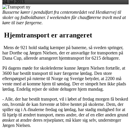
24. jul 2013
Busserne kører i pendulfart fra centerområdet ved Hestkærvej til
skoler og fodboldbaner. I weekenden får chaufførerne travlt med at
køre til især færgerne.
Hjemtransport er arrangeret
Mens de 921 hold stadig kæmper på banerne, så sveden springer,
har Dorthe og Jørgen Nielsen, der er ansvarlige for transporten på
Dana Cup, allerede arrangeret hjemtransport for 6215 deltagere.
På dagens møde for skolelederne kunne Jørgen Nielsen fortælle, at
3600 har bestilt transport til især færgerne lørdag. Den store
efterspørgsel på ruterne til Norge og Sverige betyder, at 2200 må
vente med at komme hjem til søndag. Der er simpelt hen ikke plads
lørdag. Endelig rejser de sidste deltagere hjem mandag.
- Alle, der har bestilt transport, vil i løbet af fredag morgen få besked
om, hvornår de kan forvente at blive hentet på skolerne. Dem, der
spiller sig i A-finalerne fredag og lørdag, har stadig mulighed for at
få hjælp til ændret transport, mens andre, der af en eller anden grund
ønsker at ændre deres rejseplaner, må klare sig selv, understreger
Jørgen Nielsen.