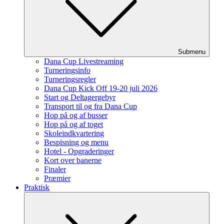
Submenu
Dana Cup Livestreaming
Turneringsinfo
Turneringsregler
Dana Cup Kick Off 19-20 juli 2026
Start og Deltagergebyr
Transport til og fra Dana Cup
Hop på og af busser
Hop på og af toget
Skoleindkvartering
Bespisning og menu
Hotel - Opgraderinger
Kort over banerne
Finaler
Præmier
Praktisk