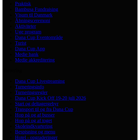
Praktisk
Bambusa Fundraising
Visum til Danmark
Åbningsceremoni
Aktiviteter
Uge program
Dana Cup Eventområde
Turist
Dana Cup App
Medie bank
Medie akkreditering
Turnering
Dana Cup Livestreaming
Turneringsinfo
Turneringsregler
Dana Cup Kick Off 19-20 juli 2026
Start og deltagergebyr
Transport til og fra Dana Cup
Hop på og af busser
Hop på og af toget
Skoleindkvartering
Bespisning og menu
Hotel - opgraderinger