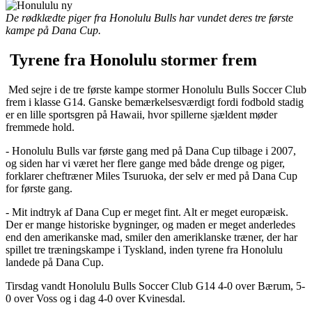
De rødklædte piger fra Honolulu Bulls har vundet deres tre første
kampe på Dana Cup.
Tyrene fra Honolulu stormer frem
Med sejre i de tre første kampe stormer Honolulu Bulls Soccer Club
frem i klasse G14. Ganske bemærkelsesværdigt fordi fodbold stadig
er en lille sportsgren på Hawaii, hvor spillerne sjældent møder
fremmede hold.
- Honolulu Bulls var første gang med på Dana Cup tilbage i 2007,
og siden har vi været her flere gange med både drenge og piger,
forklarer cheftræner Miles Tsuruoka, der selv er med på Dana Cup
for første gang.
- Mit indtryk af Dana Cup er meget fint. Alt er meget europæisk.
Der er mange historiske bygninger, og maden er meget anderledes
end den amerikanske mad, smiler den ameriklanske træner, der har
spillet tre træningskampe i Tyskland, inden tyrene fra Honolulu
landede på Dana Cup.
Tirsdag vandt Honolulu Bulls Soccer Club G14 4-0 over Bærum, 5-
0 over Voss og i dag 4-0 over Kvinesdal.