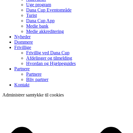
Uge program
Dana Cup Eventområde
Turist
Dana Cup App
Medie bank
Medie akkreditering
Nyheder
Dommere
Frivillige
Frivillig ved Dana Cup
Afdelinger og tilmelding
Hvordan og Hjælpeguides
Partnere
Partnere
Bliv partner
Kontakt
Administrer samtykke til cookies