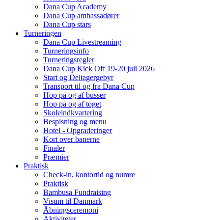
Dana Cup Academy
Dana Cup ambassadører
Dana Cup stars
Turneringen
Dana Cup Livestreaming
Turneringsinfo
Turneringsregler
Dana Cup Kick Off 19-20 juli 2026
Start og Deltagergebyr
Transport til og fra Dana Cup
Hop på og af busser
Hop på og af toget
Skoleindkvartering
Bespisning og menu
Hotel - Opgraderinger
Kort over banerne
Finaler
Præmier
Praktisk
Check-in, kontortid og numre
Praktisk
Bambusa Fundraising
Visum til Danmark
Åbningsceremoni
Aktiviteter