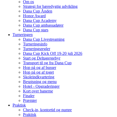
Om os
Strategi for bæredygtig udvikling
Dana Cup Ånden
Honor Award
Dana Cup Academy
Dana Cup ambassadører
Dana Cup stars
Turneringen
Dana Cup Livestreaming
Turneringsinfo
Turneringsregler
Dana Cup Kick Off 19-20 juli 2026
Start og Deltagergebyr
Transport til og fra Dana Cup
Hop på og af busser
Hop på og af toget
Skoleindkvartering
Bespisning og menu
Hotel - Opgraderinger
Kort over banerne
Finaler
Præmier
Praktisk
Check-in, kontortid og numre
Praktisk