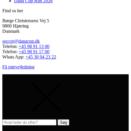
Dana Cup Run 2026
Find os her
Børge Christensens Vej 5
9800 Hjørring
Danmark
soccer@danacup.dk
Telefon:
+45 98 91 13 00
Telefon:
+45 98 91 17 00
Whats App:
+45 30 94 23 22
Få rutevejledning