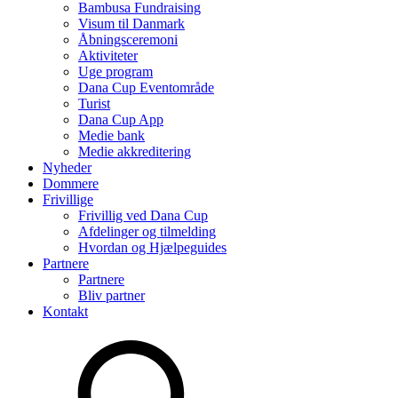
Bambusa Fundraising
Visum til Danmark
Åbningsceremoni
Aktiviteter
Uge program
Dana Cup Eventområde
Turist
Dana Cup App
Medie bank
Medie akkreditering
Nyheder
Dommere
Frivillige
Frivillig ved Dana Cup
Afdelinger og tilmelding
Hvordan og Hjælpeguides
Partnere
Partnere
Bliv partner
Kontakt