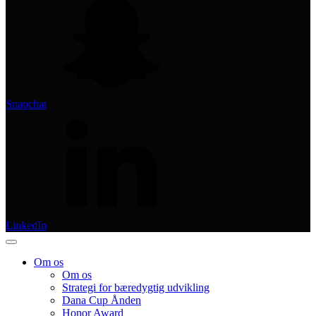
Snapchat
LinkedIn
Om os
Om os
Strategi for bæredygtig udvikling
Dana Cup Ånden
Honor Award