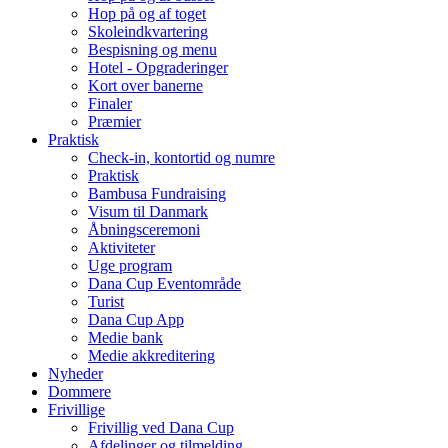
Hop på og af toget
Skoleindkvartering
Bespisning og menu
Hotel - Opgraderinger
Kort over banerne
Finaler
Præmier
Praktisk
Check-in, kontortid og numre
Praktisk
Bambusa Fundraising
Visum til Danmark
Åbningsceremoni
Aktiviteter
Uge program
Dana Cup Eventområde
Turist
Dana Cup App
Medie bank
Medie akkreditering
Nyheder
Dommere
Frivillige
Frivillig ved Dana Cup
Afdelinger og tilmelding