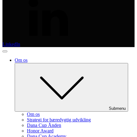
LinkedIn
Om os
Submenu
Om os
Strategi for bæredygtig udvikling
Dana Cup Ånden
Honor Award
Dana Cup Academy