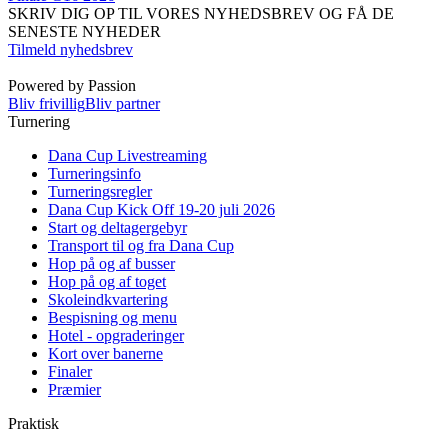
SKRIV DIG OP TIL VORES NYHEDSBREV OG FÅ DE
SENESTE NYHEDER
Tilmeld nyhedsbrev
Powered by Passion
Bliv frivillig
Bliv partner
Turnering
Dana Cup Livestreaming
Turneringsinfo
Turneringsregler
Dana Cup Kick Off 19-20 juli 2026
Start og deltagergebyr
Transport til og fra Dana Cup
Hop på og af busser
Hop på og af toget
Skoleindkvartering
Bespisning og menu
Hotel - opgraderinger
Kort over banerne
Finaler
Præmier
Praktisk