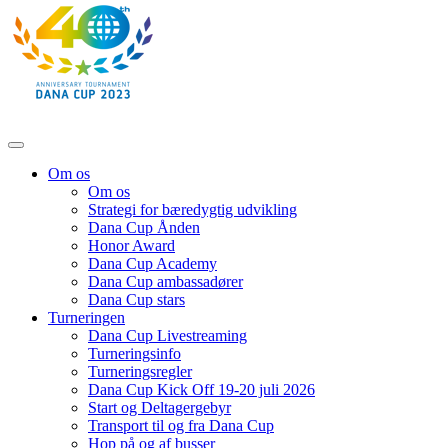
Om os
Om os
Strategi for bæredygtig udvikling
Dana Cup Ånden
Honor Award
Dana Cup Academy
Dana Cup ambassadører
Dana Cup stars
Turneringen
Dana Cup Livestreaming
Turneringsinfo
Turneringsregler
Dana Cup Kick Off 19-20 juli 2026
Start og Deltagergebyr
Transport til og fra Dana Cup
Hop på og af busser