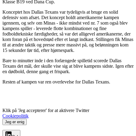
Klasse B19 ved Dana Cup.
Konceptet hos Dallas Texans var tydeligvis at bruge en solid
defensiv som afsæt. Det koncept holdt amerikanerne kampen
igennem, og selv om Minas - ikke mindst ved nr. 7 som også blev
kampens spiller - leverede flotte kombinationer og fine
fodboldtekniske færdigheder, så var det alligevel amerikanerne, der
kom foran på et hovedstød efter et langt indkast. Stillingen fik Minas
til at ændre taktik og presse mere massivt på, og belønningen kom
15 sekunder før tid, efter hjørnespark.
Bare to minutter inde i den forlængede spilletid scorede Dallas
Texans det mål, der skulle vise sig at blive kampens sidste. Igen efter
en dødbold, denne gang et frispark.
Resten af kampen var ren overlevelse for Dallas Texans.
Klik på 'Jeg accepterer' for at aktivere Twitter
Cookiepolitik
Jeg er enig