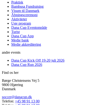
Praktisk
Bambusa Fundraising
Visum til Danmark
Åbningsceremoni
Aktiviteter
Uge program
Dana Cup Eventområde
Turist
Dana Cup App
Medie bank
Medie akkreditering
andre events
Dana Cup Kick Off 19-20 juli 2026
Dana Cup Run 2026
Find os her
Børge Christensens Vej 5
9800 Hjørring
Danmark
soccer@danacup.dk
Telefon:
+45 98 91 13 00