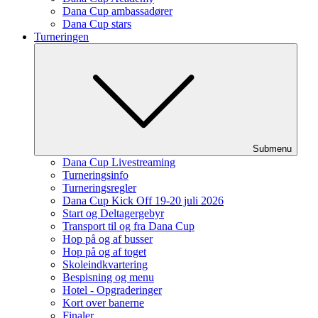
Dana Cup ambassadører
Dana Cup stars
Turneringen
Submenu
Dana Cup Livestreaming
Turneringsinfo
Turneringsregler
Dana Cup Kick Off 19-20 juli 2026
Start og Deltagergebyr
Transport til og fra Dana Cup
Hop på og af busser
Hop på og af toget
Skoleindkvartering
Bespisning og menu
Hotel - Opgraderinger
Kort over banerne
Finaler