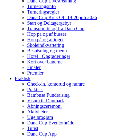
Dana Cup Livestreaming
Turneringsinfo
Turneringsregler
Dana Cup Kick Off 19-20 juli 2026
Start og Deltagergebyr
Transport til og fra Dana Cup
Hop på og af busser
Hop på og af toget
Skoleindkvartering
Bespisning og menu
Hotel - Opgraderinger
Kort over banerne
Finaler
Præmier
Praktisk
Check-in, kontortid og numre
Praktisk
Bambusa Fundraising
Visum til Danmark
Åbningsceremoni
Aktiviteter
Uge program
Dana Cup Eventområde
Turist
Dana Cup App