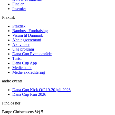
Finaler
Præmier
Praktisk
Praktisk
Bambusa Fundraising
Visum til Danmark
Åbningsceremoni
Aktiviteter
Uge program
Dana Cup Eventområde
Turist
Dana Cup App
Medie bank
Medie akkreditering
andre events
Dana Cup Kick Off 19-20 juli 2026
Dana Cup Run 2026
Find os her
Børge Christensens Vej 5