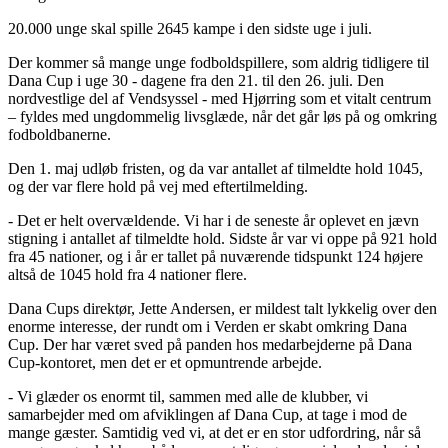
20.000 unge skal spille 2645 kampe i den sidste uge i juli.
Der kommer så mange unge fodboldspillere, som aldrig tidligere til
Dana Cup i uge 30 - dagene fra den 21. til den 26. juli. Den
nordvestlige del af Vendsyssel - med Hjørring som et vitalt centrum
– fyldes med ungdommelig livsglæde, når det går løs på og omkring
fodboldbanerne.
Den 1. maj udløb fristen, og da var antallet af tilmeldte hold 1045,
og der var flere hold på vej med eftertilmelding.
- Det er helt overvældende. Vi har i de seneste år oplevet en jævn
stigning i antallet af tilmeldte hold. Sidste år var vi oppe på 921 hold
fra 45 nationer, og i år er tallet på nuværende tidspunkt 124 højere
altså de 1045 hold fra 4 nationer flere.
Dana Cups direktør, Jette Andersen, er mildest talt lykkelig over den
enorme interesse, der rundt om i Verden er skabt omkring Dana
Cup. Der har været sved på panden hos medarbejderne på Dana
Cup-kontoret, men det er et opmuntrende arbejde.
- Vi glæder os enormt til, sammen med alle de klubber, vi
samarbejder med om afviklingen af Dana Cup, at tage i mod de
mange gæster. Samtidig ved vi, at det er en stor udfordring, når så