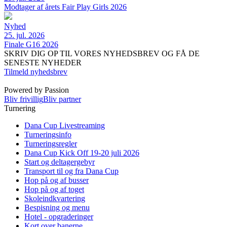
Modtager af årets Fair Play Girls 2026
Nyhed
25. jul. 2026
Finale G16 2026
SKRIV DIG OP TIL VORES NYHEDSBREV OG FÅ DE
SENESTE NYHEDER
Tilmeld nyhedsbrev
Powered by Passion
Bliv frivillig
Bliv partner
Turnering
Dana Cup Livestreaming
Turneringsinfo
Turneringsregler
Dana Cup Kick Off 19-20 juli 2026
Start og deltagergebyr
Transport til og fra Dana Cup
Hop på og af busser
Hop på og af toget
Skoleindkvartering
Bespisning og menu
Hotel - opgraderinger
Kort over banerne