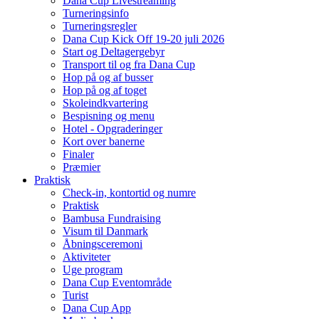
Dana Cup Livestreaming
Turneringsinfo
Turneringsregler
Dana Cup Kick Off 19-20 juli 2026
Start og Deltagergebyr
Transport til og fra Dana Cup
Hop på og af busser
Hop på og af toget
Skoleindkvartering
Bespisning og menu
Hotel - Opgraderinger
Kort over banerne
Finaler
Præmier
Praktisk
Check-in, kontortid og numre
Praktisk
Bambusa Fundraising
Visum til Danmark
Åbningsceremoni
Aktiviteter
Uge program
Dana Cup Eventområde
Turist
Dana Cup App