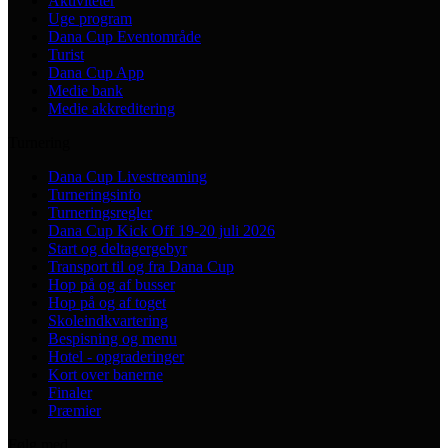
Aktiviteter
Uge program
Dana Cup Eventområde
Turist
Dana Cup App
Medie bank
Medie akkreditering
Turnering
Dana Cup Livestreaming
Turneringsinfo
Turneringsregler
Dana Cup Kick Off 19-20 juli 2026
Start og deltagergebyr
Transport til og fra Dana Cup
Hop på og af busser
Hop på og af toget
Skoleindkvartering
Bespisning og menu
Hotel - opgraderinger
Kort over banerne
Finaler
Præmier
Følg med