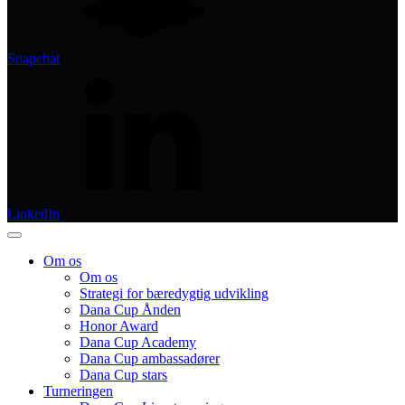
Snapchat
LinkedIn
Om os
Om os
Strategi for bæredygtig udvikling
Dana Cup Ånden
Honor Award
Dana Cup Academy
Dana Cup ambassadører
Dana Cup stars
Turneringen