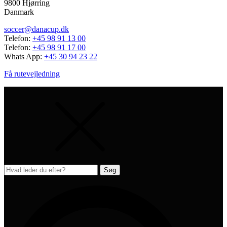
9800 Hjørring
Danmark
soccer@danacup.dk
Telefon:
+45 98 91 13 00
Telefon:
+45 98 91 17 00
Whats App:
+45 30 94 23 22
Få rutevejledning