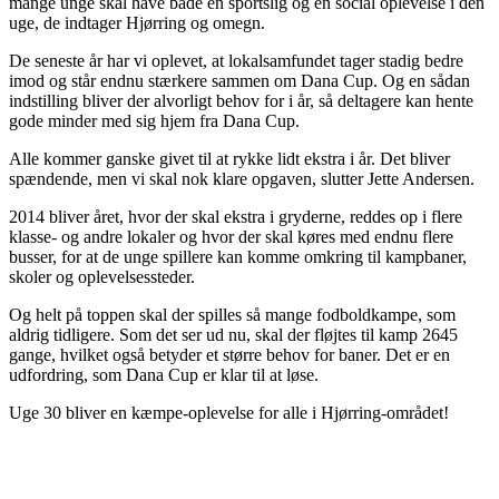
mange unge skal have både en sportslig og en social oplevelse i den
uge, de indtager Hjørring og omegn.
De seneste år har vi oplevet, at lokalsamfundet tager stadig bedre
imod og står endnu stærkere sammen om Dana Cup. Og en sådan
indstilling bliver der alvorligt behov for i år, så deltagere kan hente
gode minder med sig hjem fra Dana Cup.
Alle kommer ganske givet til at rykke lidt ekstra i år. Det bliver
spændende, men vi skal nok klare opgaven, slutter Jette Andersen.
2014 bliver året, hvor der skal ekstra i gryderne, reddes op i flere
klasse- og andre lokaler og hvor der skal køres med endnu flere
busser, for at de unge spillere kan komme omkring til kampbaner,
skoler og oplevelsessteder.
Og helt på toppen skal der spilles så mange fodboldkampe, som
aldrig tidligere. Som det ser ud nu, skal der fløjtes til kamp 2645
gange, hvilket også betyder et større behov for baner. Det er en
udfordring, som Dana Cup er klar til at løse.
Uge 30 bliver en kæmpe-oplevelse for alle i Hjørring-området!