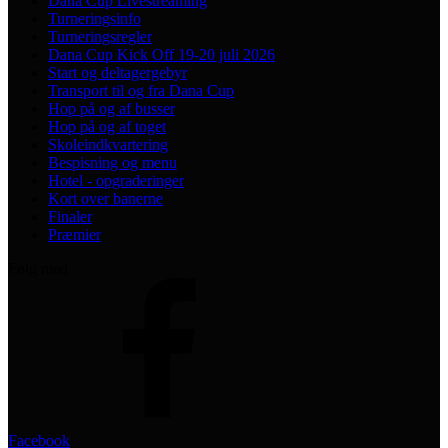
Dana Cup Livestreaming
Turneringsinfo
Turneringsregler
Dana Cup Kick Off 19-20 juli 2026
Start og deltagergebyr
Transport til og fra Dana Cup
Hop på og af busser
Hop på og af toget
Skoleindkvartering
Bespisning og menu
Hotel - opgraderinger
Kort over banerne
Finaler
Præmier
Følg med
Facebook