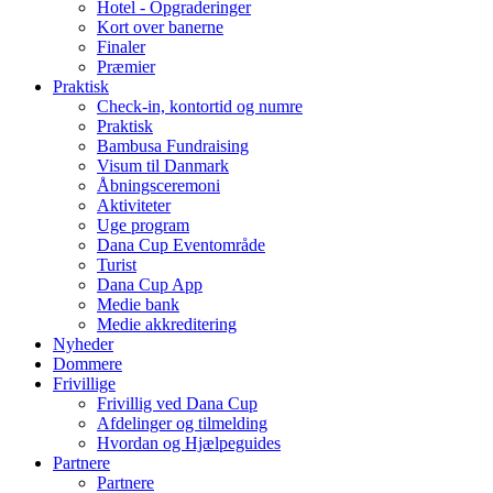
Hotel - Opgraderinger
Kort over banerne
Finaler
Præmier
Praktisk
Check-in, kontortid og numre
Praktisk
Bambusa Fundraising
Visum til Danmark
Åbningsceremoni
Aktiviteter
Uge program
Dana Cup Eventområde
Turist
Dana Cup App
Medie bank
Medie akkreditering
Nyheder
Dommere
Frivillige
Frivillig ved Dana Cup
Afdelinger og tilmelding
Hvordan og Hjælpeguides
Partnere
Partnere