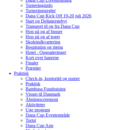
Dana Cup Livestreaming
Turneringsinfo
Turneringsregler
Dana Cup Kick Off 19-20 juli 2026
Start og Deltagergebyr
Transport til og fra Dana Cup
Hop på og af busser
Hop på og af toget
Skoleindkvartering
Bespisning og menu
Hotel - Opgraderinger
Kort over banerne
Finaler
Præmier
Praktisk
Check-in, kontortid og numre
Praktisk
Bambusa Fundraising
Visum til Danmark
Åbningsceremoni
Aktiviteter
Uge program
Dana Cup Eventområde
Turist
Dana Cup App