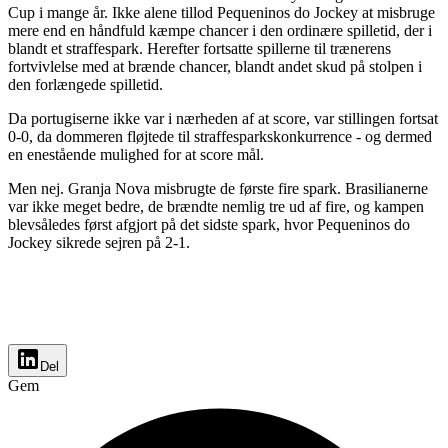
Cup i mange år. Ikke alene tillod Pequeninos do Jockey at misbruge
mere end en håndfuld kæmpe chancer i den ordinære spilletid, der i
blandt et straffespark. Herefter fortsatte spillerne til trænerens
fortvivlelse med at brænde chancer, blandt andet skud på stolpen i
den forlængede spilletid.
Da portugiserne ikke var i nærheden af at score, var stillingen fortsat
0-0, da dommeren fløjtede til straffesparkskonkurrence - og dermed
en enestående mulighed for at score mål.
Men nej. Granja Nova misbrugte de første fire spark. Brasilianerne
var ikke meget bedre, de brændte nemlig tre ud af fire, og kampen
blevsåledes først afgjort på det sidste spark, hvor Pequeninos do
Jockey sikrede sejren på 2-1.
Del
Gem