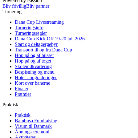
Powered by Passion
Bliv frivillig
Bliv partner
Turnering
Dana Cup Livestreaming
Turneringsinfo
Turneringsregler
Dana Cup Kick Off 19-20 juli 2026
Start og deltagergebyr
Transport til og fra Dana Cup
Hop på og af busser
Hop på og af toget
Skoleindkvartering
Bespisning og menu
Hotel - opgraderinger
Kort over banerne
Finaler
Præmier
Praktisk
Praktisk
Bambusa Fundraising
Visum til Danmark
Åbningsceremoni
Aktiviteter