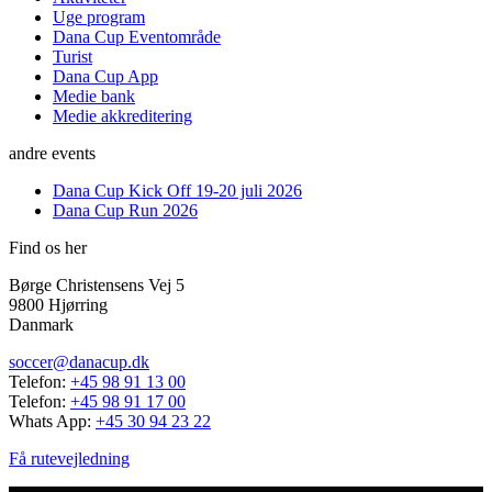
Uge program
Dana Cup Eventområde
Turist
Dana Cup App
Medie bank
Medie akkreditering
andre events
Dana Cup Kick Off 19-20 juli 2026
Dana Cup Run 2026
Find os her
Børge Christensens Vej 5
9800 Hjørring
Danmark
soccer@danacup.dk
Telefon:
+45 98 91 13 00
Telefon:
+45 98 91 17 00
Whats App:
+45 30 94 23 22
Få rutevejledning