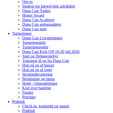
Om os
Strategi for bæredygtig udvikling
Dana Cup Ånden
Honor Award
Dana Cup Academy
Dana Cup ambassadører
Dana Cup stars
Turneringen
Dana Cup Livestreaming
Turneringsinfo
Turneringsregler
Dana Cup Kick Off 19-20 juli 2026
Start og Deltagergebyr
Transport til og fra Dana Cup
Hop på og af busser
Hop på og af toget
Skoleindkvartering
Bespisning og menu
Hotel - Opgraderinger
Kort over banerne
Finaler
Præmier
Praktisk
Check-in, kontortid og numre
Praktisk