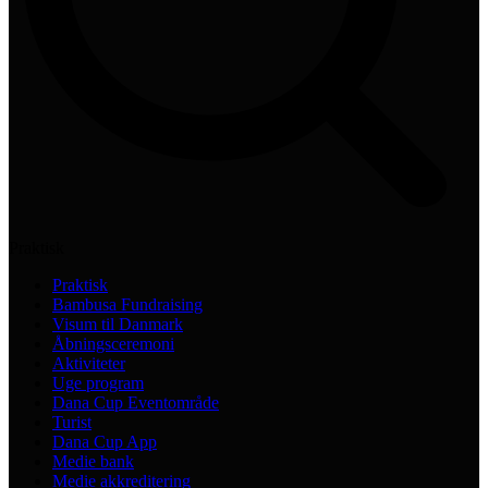
Praktisk
Praktisk
Bambusa Fundraising
Visum til Danmark
Åbningsceremoni
Aktiviteter
Uge program
Dana Cup Eventområde
Turist
Dana Cup App
Medie bank
Medie akkreditering