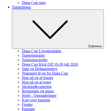
Dana Cup stars
Turneringen
Submenu
Dana Cup Livestreaming
Turneringsinfo
Turneringsregler
Dana Cup Kick Off 19-20 juli 2026
Start og Deltagergebyr
Transport til og fra Dana Cup
Hop på og af busser
Hop på og af toget
Skoleindkvartering
Bespisning og menu
Hotel - Opgraderinger
Kort over banerne
Finaler
Præmier