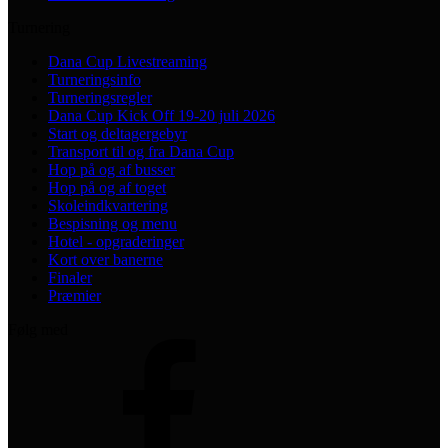
Turnering
Dana Cup Livestreaming
Turneringsinfo
Turneringsregler
Dana Cup Kick Off 19-20 juli 2026
Start og deltagergebyr
Transport til og fra Dana Cup
Hop på og af busser
Hop på og af toget
Skoleindkvartering
Bespisning og menu
Hotel - opgraderinger
Kort over banerne
Finaler
Præmier
Følg med