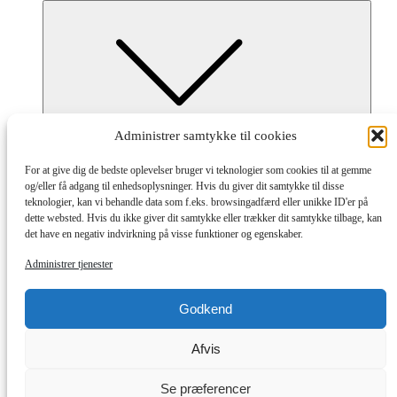
Submenu
Administrer samtykke til cookies
Frivillig ved Dana Cup
Afdelinger og tilmelding
For at give dig de bedste oplevelser bruger vi teknologier som cookies til at gemme
Hvordan og Hjælpeguides
og/eller få adgang til enhedsoplysninger. Hvis du giver dit samtykke til disse
Partnere
teknologier, kan vi behandle data som f.eks. browsingadfærd eller unikke ID'er på
dette websted. Hvis du ikke giver dit samtykke eller trækker dit samtykke tilbage, kan
det have en negativ indvirkning på visse funktioner og egenskaber.
Administrer tjenester
Godkend
Submenu
Afvis
Partnere
Bliv partner
Kontakt
Se præferencer