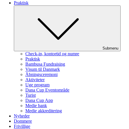
Praktisk
Submenu
Check-in, kontortid og numre
Praktisk
Bambusa Fundraising
Visum til Danmark
Åbningsceremoni
Aktiviteter
Uge program
Dana Cup Eventområde
Turist
Dana Cup App
Medie bank
Medie akkreditering
Nyheder
Dommere
Frivillige