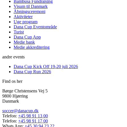
Bambusa Fundraising
Visum til Danmark
Åbningsceremoni
Aktiviteter
Uge program
Dana Cup Eventområde
Turist
Dana Cup App
Medie bank
Medie akkreditering
andre events
Dana Cup Kick Off 19-20 juli 2026
Dana Cup Run 2026
Find os her
Børge Christensens Vej 5
9800 Hjørring
Danmark
soccer@danacup.dk
Telefon:
+45 98 91 13 00
Telefon:
+45 98 91 17 00
Whats App:
+45 30 94 23 22