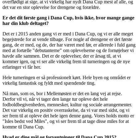
overflødigt at sige, at vi virkelig har nydt Dana Cup mest af alle, og
det var en stor oplevelse for drengene og forældre.
Er det dit første gang i Dana Cup, hvis ikke, hvor mange gange
har din klub deltaget?
Det er i 2015 anden gang vi er med i Dana Cup, og vi er alle meget
begejstrede for at vende tilbage. For nogle af drengene er det første
gang, de er med, og de, der har været med før, er allerede i fuld gang
med at fortælle "debutanterne" om oplevelserne og de fornøjelser vi
havde alle sammen. Det er de oplevelser, der er årsag til, at vi
kommer igen, og vi ser alle virkelig frem til turneringen og de nye
erfaringer vi får her.
Hele turneringen er så professionelt kørt. Hele byen og området er
virkelig fantastisk og fyldt med spændende ting.
Nå man, som os, bor i Mellemøsten er det en lang vej at rejse.
Derfor vil vi, når vi tager den lange tur opleve det hele
fodboldbegivenheden, mennesker, kultur og sociale arrangementer.
Det var virkelig en positiv overraskelse, da vi var med sidst, og vi
ser frem til at opleve det hele igen denne gang. Vores holds motto er
"Isles bedst ved Miles", og vi ser frem til at tage disse miles for at
komme til Dana Cup.
Hvad er dine mål og forventninger til Dana Cup 2015?