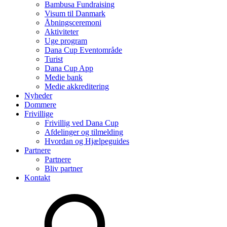
Bambusa Fundraising
Visum til Danmark
Åbningsceremoni
Aktiviteter
Uge program
Dana Cup Eventområde
Turist
Dana Cup App
Medie bank
Medie akkreditering
Nyheder
Dommere
Frivillige
Frivillig ved Dana Cup
Afdelinger og tilmelding
Hvordan og Hjælpeguides
Partnere
Partnere
Bliv partner
Kontakt