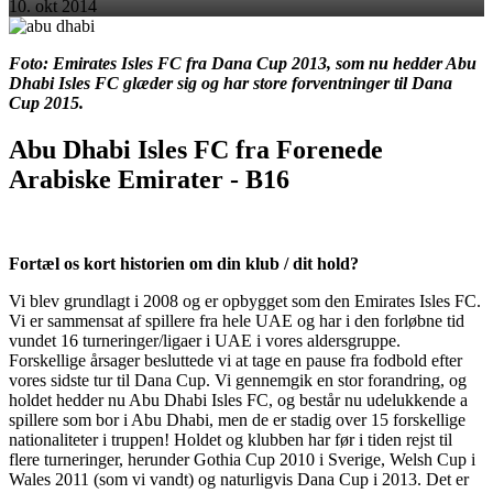
10. okt 2014
Foto: Emirates Isles FC fra Dana Cup 2013, som nu hedder Abu
Dhabi Isles FC glæder sig og har store forventninger til Dana
Cup 2015.
Abu Dhabi Isles FC fra Forenede
Arabiske Emirater - B16
Fortæl os kort historien om din klub / dit hold?
Vi blev grundlagt i 2008 og er opbygget som den Emirates Isles FC.
Vi er sammensat af spillere fra hele UAE og har i den forløbne tid
vundet 16 turneringer/ligaer i UAE i vores aldersgruppe.
Forskellige årsager besluttede vi at tage en pause fra fodbold efter
vores sidste tur til Dana Cup. Vi gennemgik en stor forandring, og
holdet hedder nu Abu Dhabi Isles FC, og består nu udelukkende a
spillere som bor i Abu Dhabi, men de er stadig over 15 forskellige
nationaliteter i truppen! Holdet og klubben har før i tiden rejst til
flere turneringer, herunder Gothia Cup 2010 i Sverige, Welsh Cup i
Wales 2011 (som vi vandt) og naturligvis Dana Cup i 2013. Det er