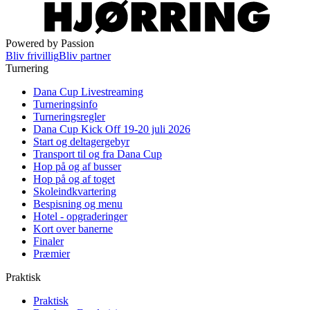
Powered by Passion
Bliv frivillig
Bliv partner
Turnering
Dana Cup Livestreaming
Turneringsinfo
Turneringsregler
Dana Cup Kick Off 19-20 juli 2026
Start og deltagergebyr
Transport til og fra Dana Cup
Hop på og af busser
Hop på og af toget
Skoleindkvartering
Bespisning og menu
Hotel - opgraderinger
Kort over banerne
Finaler
Præmier
Praktisk
Praktisk