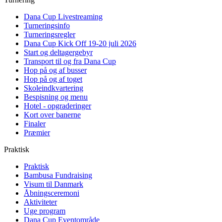
Dana Cup Livestreaming
Turneringsinfo
Turneringsregler
Dana Cup Kick Off 19-20 juli 2026
Start og deltagergebyr
Transport til og fra Dana Cup
Hop på og af busser
Hop på og af toget
Skoleindkvartering
Bespisning og menu
Hotel - opgraderinger
Kort over banerne
Finaler
Præmier
Praktisk
Praktisk
Bambusa Fundraising
Visum til Danmark
Åbningsceremoni
Aktiviteter
Uge program
Dana Cup Eventområde