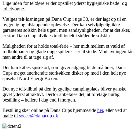
Lige uden for teltdøre er der opstillet yderst hygiejniske bade- og
toiletvogne.
Vælges telt-løsningen på Dana Cup i uge 30, er der lagt op til en
hyggelig og afslappende oplevelse. Der kan selvfølgelig ikke
garanteres solskin hele ugen, men sandsynligheden, for at det sker,
er stor. Dana Cup afvikles traditionelt i strålende solskin.
Muligheden for at holde total-ferie – her midt mellem et væld af
fodboldbaner og glade unge spillere – er til stede. Madlavningen får
man andre til at tage sig af.
Der kan købes spisekort, som giver adgang til de måltider, Dana
Cups meget anerkendte storkøkken disker op med i den helt nye
spisehal Nord Energi Boxen.
Det nye telt-tilbud på den hyggelige campingplads bliver ganske
givet yderst attraktivt. Derfor anbefales det, at foretage hurtig
bestilling – hellere i dag end i morgen.
Bestilling sker online på Dana Cups hjemmeside
her,
eller ved at
maile til
soccer@danacup.dk