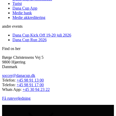
Turist
Dana Cup App
Medie bank
Medie akkreditering
andre events
Dana Cup Kick Off 19-20 juli 2026
Dana Cup Run 2026
Find os her
Børge Christensens Vej 5
9800 Hjørring
Danmark
soccer@danacup.dk
Telefon:
+45 98 91 13 00
Telefon:
+45 98 91 17 00
Whats App:
+45 30 94 23 22
Få rutevejledning