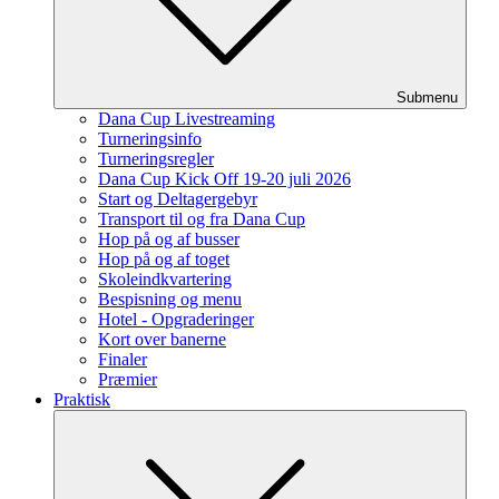
Submenu
Dana Cup Livestreaming
Turneringsinfo
Turneringsregler
Dana Cup Kick Off 19-20 juli 2026
Start og Deltagergebyr
Transport til og fra Dana Cup
Hop på og af busser
Hop på og af toget
Skoleindkvartering
Bespisning og menu
Hotel - Opgraderinger
Kort over banerne
Finaler
Præmier
Praktisk