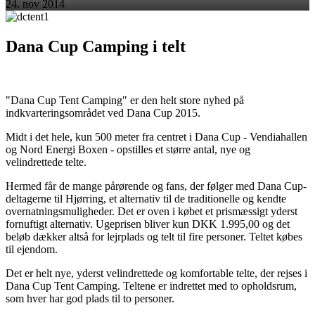
24. nov 2014
Dana Cup Camping i telt
"Dana Cup Tent Camping" er den helt store nyhed på
indkvarteringsområdet ved Dana Cup 2015.
Midt i det hele, kun 500 meter fra centret i Dana Cup - Vendiahallen
og Nord Energi Boxen - opstilles et større antal, nye og
velindrettede telte.
Hermed får de mange pårørende og fans, der følger med Dana Cup-
deltagerne til Hjørring, et alternativ til de traditionelle og kendte
overnatningsmuligheder. Det er oven i købet et prismæssigt yderst
fornuftigt alternativ. Ugeprisen bliver kun DKK 1.995,00 og det
beløb dækker altså for lejrplads og telt til fire personer. Teltet købes
til ejendom.
Det er helt nye, yderst velindrettede og komfortable telte, der rejses i
Dana Cup Tent Camping. Teltene er indrettet med to opholdsrum,
som hver har god plads til to personer.