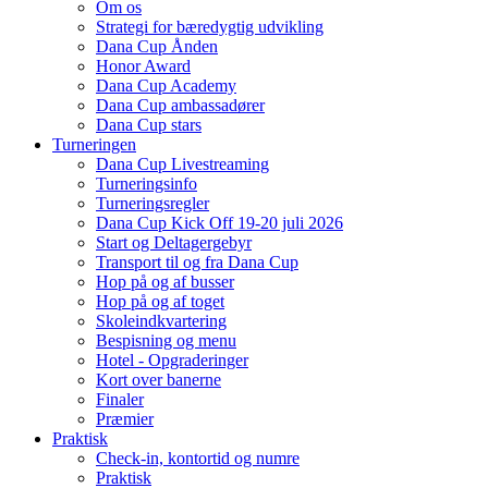
Om os
Strategi for bæredygtig udvikling
Dana Cup Ånden
Honor Award
Dana Cup Academy
Dana Cup ambassadører
Dana Cup stars
Turneringen
Dana Cup Livestreaming
Turneringsinfo
Turneringsregler
Dana Cup Kick Off 19-20 juli 2026
Start og Deltagergebyr
Transport til og fra Dana Cup
Hop på og af busser
Hop på og af toget
Skoleindkvartering
Bespisning og menu
Hotel - Opgraderinger
Kort over banerne
Finaler
Præmier
Praktisk
Check-in, kontortid og numre
Praktisk