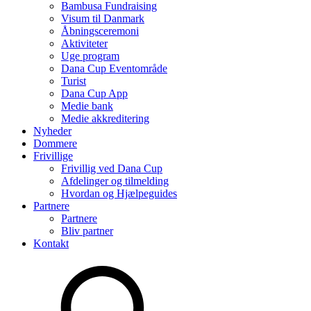
Bambusa Fundraising
Visum til Danmark
Åbningsceremoni
Aktiviteter
Uge program
Dana Cup Eventområde
Turist
Dana Cup App
Medie bank
Medie akkreditering
Nyheder
Dommere
Frivillige
Frivillig ved Dana Cup
Afdelinger og tilmelding
Hvordan og Hjælpeguides
Partnere
Partnere
Bliv partner
Kontakt