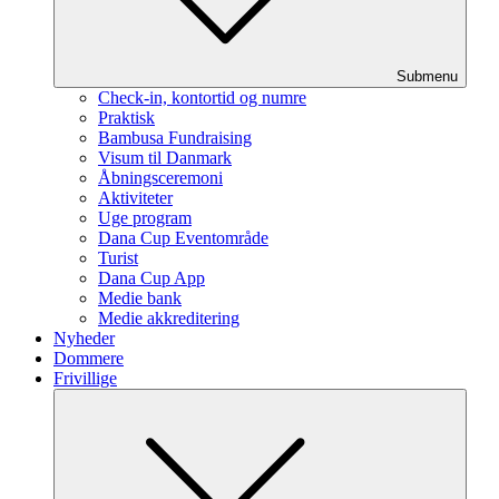
Submenu
Check-in, kontortid og numre
Praktisk
Bambusa Fundraising
Visum til Danmark
Åbningsceremoni
Aktiviteter
Uge program
Dana Cup Eventområde
Turist
Dana Cup App
Medie bank
Medie akkreditering
Nyheder
Dommere
Frivillige