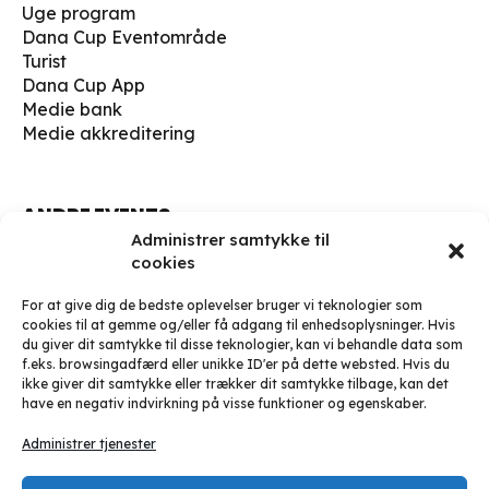
Uge program
Dana Cup Eventområde
Turist
Dana Cup App
Medie bank
Medie akkreditering
ANDRE EVENTS
Dana Cup Kick Off 19-20 juli 2026
Administrer samtykke til
cookies
Dana Cup Run 2026
For at give dig de bedste oplevelser bruger vi teknologier som
FIND OS HER
cookies til at gemme og/eller få adgang til enhedsoplysninger. Hvis
du giver dit samtykke til disse teknologier, kan vi behandle data som
Børge Christensens Vej 5
f.eks. browsingadfærd eller unikke ID'er på dette websted. Hvis du
9800 Hjørring
ikke giver dit samtykke eller trækker dit samtykke tilbage, kan det
Danmark
have en negativ indvirkning på visse funktioner og egenskaber.
soccer@danacup.dk
Administrer tjenester
Telefon:
+45 98 91 13 00