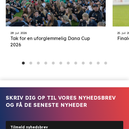
28. jul. 2026
25. jul. 
Tak for en uforglemmelig Dana Cup
Final
2026
SKRIV DIG OP TIL VORES NYHEDSBREV
OG FÅ DE SENESTE NYHEDER
Tilmeld nyhedsbrev