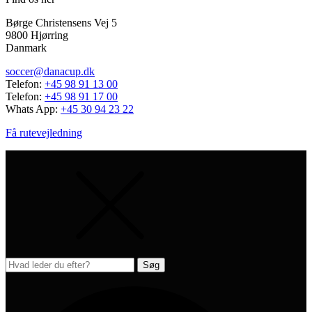
Børge Christensens Vej 5
9800 Hjørring
Danmark
soccer@danacup.dk
Telefon:
+45 98 91 13 00
Telefon:
+45 98 91 17 00
Whats App:
+45 30 94 23 22
Få rutevejledning