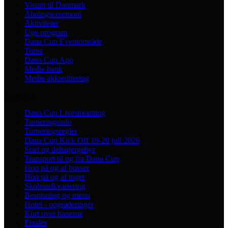
Visum til Danmark
Åbningsceremoni
Aktiviteter
Uge program
Dana Cup Eventområde
Turist
Dana Cup App
Medie bank
Medie akkreditering
Turnering
Dana Cup Livestreaming
Turneringsinfo
Turneringsregler
Dana Cup Kick Off 19-20 juli 2026
Start og deltagergebyr
Transport til og fra Dana Cup
Hop på og af busser
Hop på og af toget
Skoleindkvartering
Bespisning og menu
Hotel - opgraderinger
Kort over banerne
Finaler