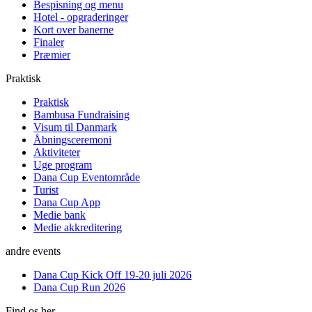
Bespisning og menu
Hotel - opgraderinger
Kort over banerne
Finaler
Præmier
Praktisk
Praktisk
Bambusa Fundraising
Visum til Danmark
Åbningsceremoni
Aktiviteter
Uge program
Dana Cup Eventområde
Turist
Dana Cup App
Medie bank
Medie akkreditering
andre events
Dana Cup Kick Off 19-20 juli 2026
Dana Cup Run 2026
Find os her