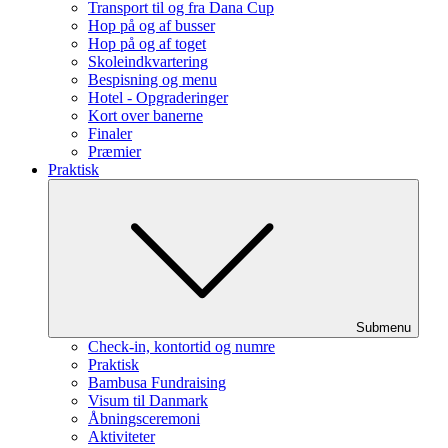
Transport til og fra Dana Cup
Hop på og af busser
Hop på og af toget
Skoleindkvartering
Bespisning og menu
Hotel - Opgraderinger
Kort over banerne
Finaler
Præmier
Praktisk
Submenu
Check-in, kontortid og numre
Praktisk
Bambusa Fundraising
Visum til Danmark
Åbningsceremoni
Aktiviteter