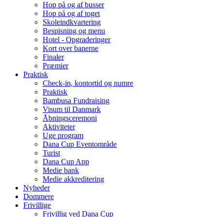
Hop på og af busser
Hop på og af toget
Skoleindkvartering
Bespisning og menu
Hotel - Opgraderinger
Kort over banerne
Finaler
Præmier
Praktisk
Check-in, kontortid og numre
Praktisk
Bambusa Fundraising
Visum til Danmark
Åbningsceremoni
Aktiviteter
Uge program
Dana Cup Eventområde
Turist
Dana Cup App
Medie bank
Medie akkreditering
Nyheder
Dommere
Frivillige
Frivillig ved Dana Cup