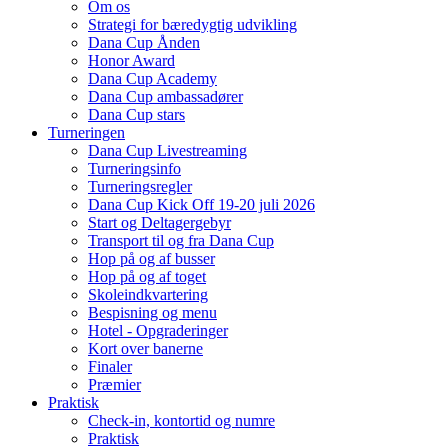
Om os
Strategi for bæredygtig udvikling
Dana Cup Ånden
Honor Award
Dana Cup Academy
Dana Cup ambassadører
Dana Cup stars
Turneringen
Dana Cup Livestreaming
Turneringsinfo
Turneringsregler
Dana Cup Kick Off 19-20 juli 2026
Start og Deltagergebyr
Transport til og fra Dana Cup
Hop på og af busser
Hop på og af toget
Skoleindkvartering
Bespisning og menu
Hotel - Opgraderinger
Kort over banerne
Finaler
Præmier
Praktisk
Check-in, kontortid og numre
Praktisk