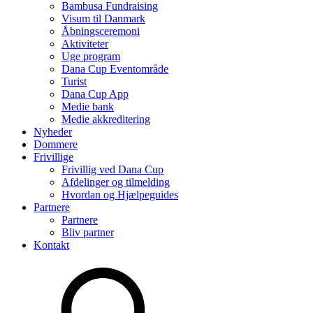
Bambusa Fundraising
Visum til Danmark
Åbningsceremoni
Aktiviteter
Uge program
Dana Cup Eventområde
Turist
Dana Cup App
Medie bank
Medie akkreditering
Nyheder
Dommere
Frivillige
Frivillig ved Dana Cup
Afdelinger og tilmelding
Hvordan og Hjælpeguides
Partnere
Partnere
Bliv partner
Kontakt