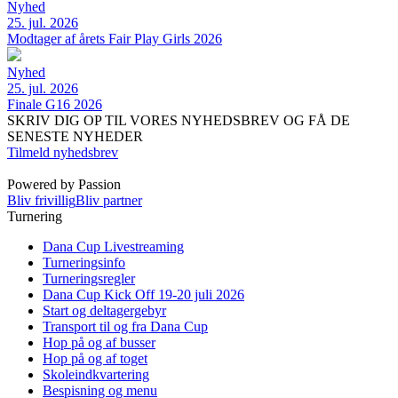
Nyhed
25. jul. 2026
Modtager af årets Fair Play Girls 2026
Nyhed
25. jul. 2026
Finale G16 2026
SKRIV DIG OP TIL VORES NYHEDSBREV OG FÅ DE
SENESTE NYHEDER
Tilmeld nyhedsbrev
Powered by Passion
Bliv frivillig
Bliv partner
Turnering
Dana Cup Livestreaming
Turneringsinfo
Turneringsregler
Dana Cup Kick Off 19-20 juli 2026
Start og deltagergebyr
Transport til og fra Dana Cup
Hop på og af busser
Hop på og af toget
Skoleindkvartering
Bespisning og menu