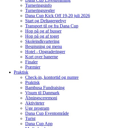
Dana Cup Livestreaming
Turneringsinfo
Turneringsregler
Dana Cup Kick Off 19-20 juli 2026
Start og Deltagergebyr
Transport til og fra Dana Cup
Hop på og af busser
Hop på og af toget
Skoleindkvartering
Bespisning og menu
Hotel - Opgraderinger
Kort over banerne
Finaler
Præmier
Praktisk
Check-in, kontortid og numre
Praktisk
Bambusa Fundraising
Visum til Danmark
Åbningsceremoni
Aktiviteter
Uge program
Dana Cup Eventområde
Turist
Dana Cup App