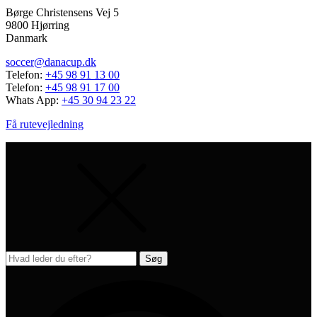
Børge Christensens Vej 5
9800 Hjørring
Danmark
soccer@danacup.dk
Telefon:
+45 98 91 13 00
Telefon:
+45 98 91 17 00
Whats App:
+45 30 94 23 22
Få rutevejledning