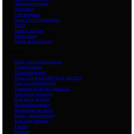
Åbningsceremoni
Aktiviteter
Uge program
Dana Cup Eventområde
Turist
Dana Cup App
Medie bank
Medie akkreditering
Turnering
Dana Cup Livestreaming
Turneringsinfo
Turneringsregler
Dana Cup Kick Off 19-20 juli 2026
Start og deltagergebyr
Transport til og fra Dana Cup
Hop på og af busser
Hop på og af toget
Skoleindkvartering
Bespisning og menu
Hotel - opgraderinger
Kort over banerne
Finaler
Præmier