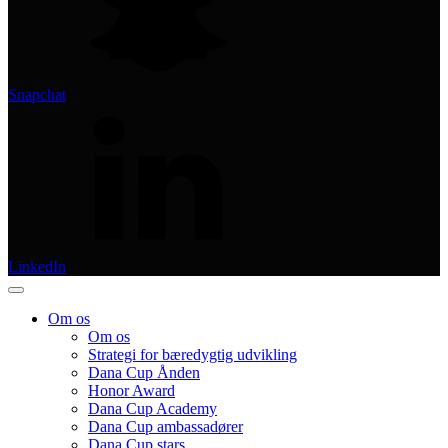
Snapchat
LinkedIn
Om os
Om os
Strategi for bæredygtig udvikling
Dana Cup Ånden
Honor Award
Dana Cup Academy
Dana Cup ambassadører
Dana Cup stars