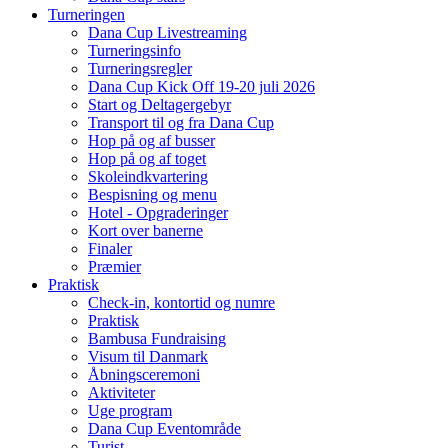
Turneringen
Dana Cup Livestreaming
Turneringsinfo
Turneringsregler
Dana Cup Kick Off 19-20 juli 2026
Start og Deltagergebyr
Transport til og fra Dana Cup
Hop på og af busser
Hop på og af toget
Skoleindkvartering
Bespisning og menu
Hotel - Opgraderinger
Kort over banerne
Finaler
Præmier
Praktisk
Check-in, kontortid og numre
Praktisk
Bambusa Fundraising
Visum til Danmark
Åbningsceremoni
Aktiviteter
Uge program
Dana Cup Eventområde
Turist