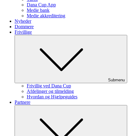
Dana Cup App
Medie bank
Medie akkreditering
Nyheder
Dommere
Frivillige
Submenu
Frivillig ved Dana Cup
Afdelinger og tilmelding
Hvordan og Hjælpeguides
Partnere