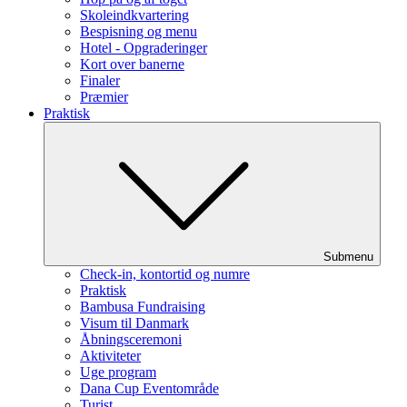
Skoleindkvartering
Bespisning og menu
Hotel - Opgraderinger
Kort over banerne
Finaler
Præmier
Praktisk
Submenu
Check-in, kontortid og numre
Praktisk
Bambusa Fundraising
Visum til Danmark
Åbningsceremoni
Aktiviteter
Uge program
Dana Cup Eventområde
Turist