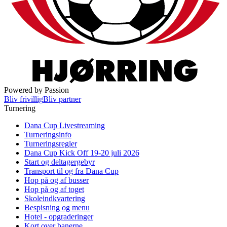
Powered by Passion
Bliv frivillig
Bliv partner
Turnering
Dana Cup Livestreaming
Turneringsinfo
Turneringsregler
Dana Cup Kick Off 19-20 juli 2026
Start og deltagergebyr
Transport til og fra Dana Cup
Hop på og af busser
Hop på og af toget
Skoleindkvartering
Bespisning og menu
Hotel - opgraderinger
Kort over banerne