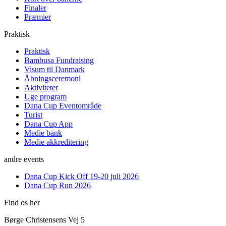
Finaler
Præmier
Praktisk
Praktisk
Bambusa Fundraising
Visum til Danmark
Åbningsceremoni
Aktiviteter
Uge program
Dana Cup Eventområde
Turist
Dana Cup App
Medie bank
Medie akkreditering
andre events
Dana Cup Kick Off 19-20 juli 2026
Dana Cup Run 2026
Find os her
Børge Christensens Vej 5