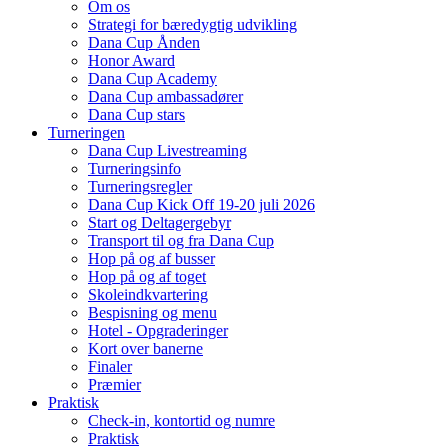
Om os
Strategi for bæredygtig udvikling
Dana Cup Ånden
Honor Award
Dana Cup Academy
Dana Cup ambassadører
Dana Cup stars
Turneringen
Dana Cup Livestreaming
Turneringsinfo
Turneringsregler
Dana Cup Kick Off 19-20 juli 2026
Start og Deltagergebyr
Transport til og fra Dana Cup
Hop på og af busser
Hop på og af toget
Skoleindkvartering
Bespisning og menu
Hotel - Opgraderinger
Kort over banerne
Finaler
Præmier
Praktisk
Check-in, kontortid og numre
Praktisk