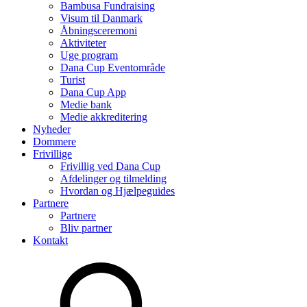
Bambusa Fundraising
Visum til Danmark
Åbningsceremoni
Aktiviteter
Uge program
Dana Cup Eventområde
Turist
Dana Cup App
Medie bank
Medie akkreditering
Nyheder
Dommere
Frivillige
Frivillig ved Dana Cup
Afdelinger og tilmelding
Hvordan og Hjælpeguides
Partnere
Partnere
Bliv partner
Kontakt