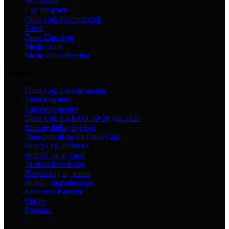
Aktiviteter
Uge program
Dana Cup Eventområde
Turist
Dana Cup App
Medie bank
Medie akkreditering
Turnering
Dana Cup Livestreaming
Turneringsinfo
Turneringsregler
Dana Cup Kick Off 19-20 juli 2026
Start og deltagergebyr
Transport til og fra Dana Cup
Hop på og af busser
Hop på og af toget
Skoleindkvartering
Bespisning og menu
Hotel - opgraderinger
Kort over banerne
Finaler
Præmier
Følg med