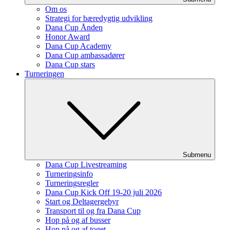
Om os
Strategi for bæredygtig udvikling
Dana Cup Ånden
Honor Award
Dana Cup Academy
Dana Cup ambassadører
Dana Cup stars
Turneringen
Submenu
Dana Cup Livestreaming
Turneringsinfo
Turneringsregler
Dana Cup Kick Off 19-20 juli 2026
Start og Deltagergebyr
Transport til og fra Dana Cup
Hop på og af busser
Hop på og af toget