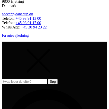
9800 Hjørring
Danmark
soccer@danacup.dk
Telefon:
+45 98 91 13 00
Telefon:
+45 98 91 17 00
Whats App:
+45 30 94 23 22
Få rutevejledning