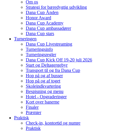
Om os
Strategi for bæredygtig udvikling
Dana Cup Ånden
Honor Award
Dana Cup Academy
Dana Cup ambassadører
Dana Cup stars
Turneringen
Dana Cup Livestreaming
Turneringsinfo
Turneringsregler
Dana Cup Kick Off 19-20 juli 2026
Start og Deltagergebyr
Transport til og fra Dana Cup
Hop på og af busser
Hop på og af toget
Skoleindkvartering
Bespisning og menu
Hotel - Opgraderinger
Kort over banerne
Finaler
Præmier
Praktisk
Check-in, kontortid og numre
Praktisk