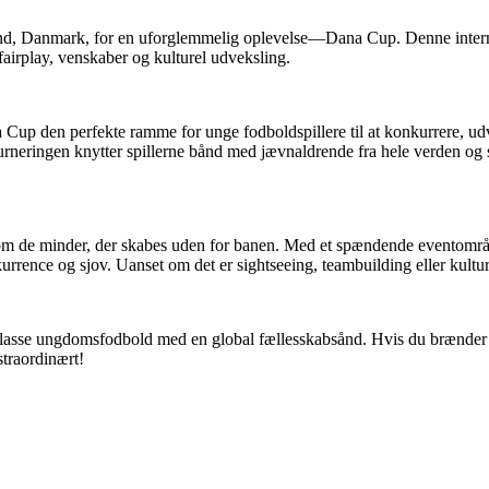
and, Danmark, for en uforglemmelig oplevelse—Dana Cup. Denne interna
fairplay, venskaber og kulturel udveksling.
na Cup den perfekte ramme for unge fodboldspillere til at konkurrere, u
 turneringen knytter spillerne bånd med jævnaldrende fra hele verden og
e minder, der skabes uden for banen. Med et spændende eventområde 
rence og sjov. Uanset om det er sightseeing, teambuilding eller kulturel
sse ungdomsfodbold med en global fællesskabsånd. Hvis du brænder for f
straordinært!