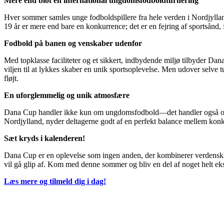
Mere end blot en international ungdomsfodboldturnering
Hver sommer samles unge fodboldspillere fra hele verden i Nordjyll
19 år er mere end bare en konkurrence; det er en fejring af sportsånd, 
Fodbold på banen og venskaber udenfor
Med topklasse faciliteter og et sikkert, indbydende miljø tilbyder Da
viljen til at lykkes skaber en unik sportsoplevelse. Men udover selve
fløjt.
En uforglemmelig og unik atmosfære
Dana Cup handler ikke kun om ungdomsfodbold—det handler også om d
Nordjylland, nyder deltagerne godt af en perfekt balance mellem konkur
Sæt kryds i kalenderen!
Dana Cup er en oplevelse som ingen anden, der kombinerer verdenskla
vil gå glip af. Kom med denne sommer og bliv en del af noget helt ek
Læs mere og tilmeld dig i dag!