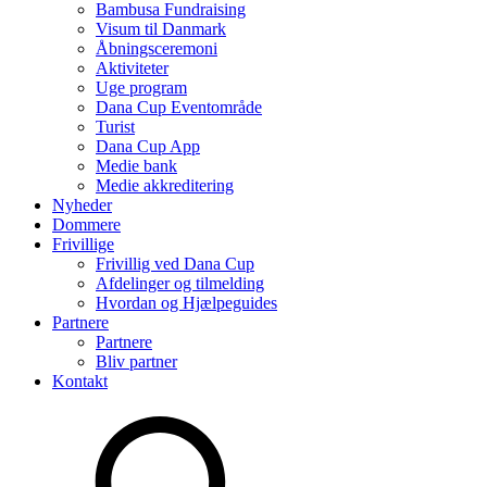
Bambusa Fundraising
Visum til Danmark
Åbningsceremoni
Aktiviteter
Uge program
Dana Cup Eventområde
Turist
Dana Cup App
Medie bank
Medie akkreditering
Nyheder
Dommere
Frivillige
Frivillig ved Dana Cup
Afdelinger og tilmelding
Hvordan og Hjælpeguides
Partnere
Partnere
Bliv partner
Kontakt