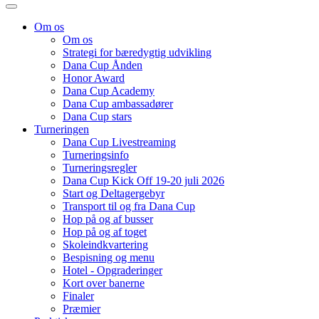
Om os
Om os
Strategi for bæredygtig udvikling
Dana Cup Ånden
Honor Award
Dana Cup Academy
Dana Cup ambassadører
Dana Cup stars
Turneringen
Dana Cup Livestreaming
Turneringsinfo
Turneringsregler
Dana Cup Kick Off 19-20 juli 2026
Start og Deltagergebyr
Transport til og fra Dana Cup
Hop på og af busser
Hop på og af toget
Skoleindkvartering
Bespisning og menu
Hotel - Opgraderinger
Kort over banerne
Finaler
Præmier