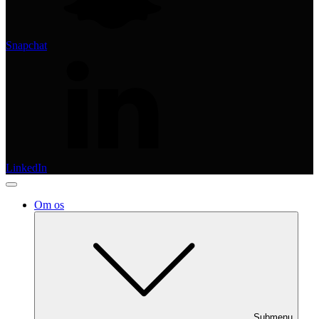
Snapchat
LinkedIn
Om os
Submenu