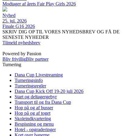
Modtager af årets Fair Play Girls 2026
Nyhed
25. jul. 2026
Finale G16 2026
SKRIV DIG OP TIL VORES NYHEDSBREV OG FÅ DE
SENESTE NYHEDER
Tilmeld nyhedsbrev
Powered by Passion
Bliv frivillig
Bliv partner
Turnering
Dana Cup Livestreaming
Turneringsinfo
Turneringsregler
Dana Cup Kick Off 19-20 juli 2026
Start og deltagergebyr
Transport til og fra Dana Cup
Hop på og af busser
Hop på og af toget
Skoleindkvartering
Bespisning og menu
Hotel - opgraderinger
Kort over banerne