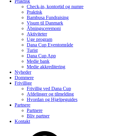
Praktisk
Check-in, kontortid og numre
Praktisk
Bambusa Fundraising
Visum til Danmark
Åbningsceremoni
Aktiviteter
Uge program
Dana Cup Eventområde
Turist
Dana Cup App
Medie bank
Medie akkreditering
Nyheder
Dommere
Frivillige
Frivillig ved Dana Cup
Afdelinger og tilmelding
Hvordan og Hjælpeguides
Partnere
Partnere
Bliv partner
Kontakt