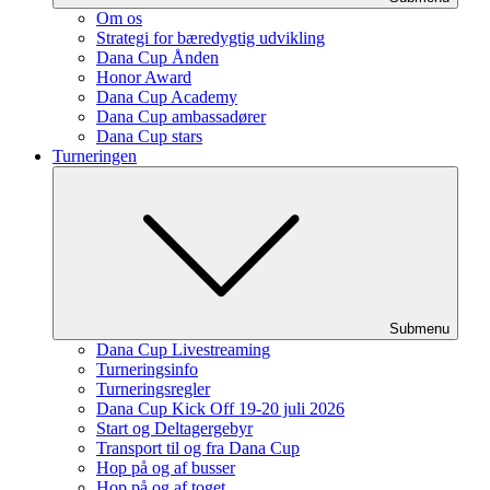
Om os
Strategi for bæredygtig udvikling
Dana Cup Ånden
Honor Award
Dana Cup Academy
Dana Cup ambassadører
Dana Cup stars
Turneringen
Submenu
Dana Cup Livestreaming
Turneringsinfo
Turneringsregler
Dana Cup Kick Off 19-20 juli 2026
Start og Deltagergebyr
Transport til og fra Dana Cup
Hop på og af busser
Hop på og af toget