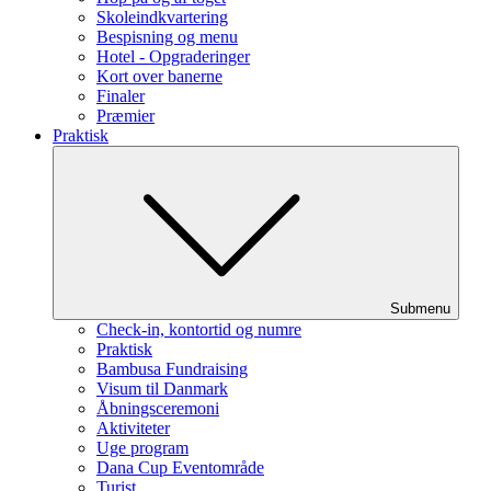
Skoleindkvartering
Bespisning og menu
Hotel - Opgraderinger
Kort over banerne
Finaler
Præmier
Praktisk
Submenu
Check-in, kontortid og numre
Praktisk
Bambusa Fundraising
Visum til Danmark
Åbningsceremoni
Aktiviteter
Uge program
Dana Cup Eventområde
Turist