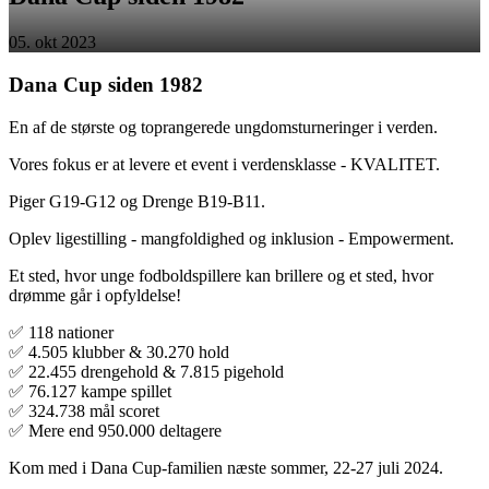
05. okt 2023
Dana Cup siden 1982
En af de største og toprangerede ungdomsturneringer i verden.
Vores fokus er at levere et event i verdensklasse - KVALITET.
Piger G19-G12 og Drenge B19-B11.
Oplev ligestilling - mangfoldighed og inklusion - Empowerment.
Et sted, hvor unge fodboldspillere kan brillere og et sted, hvor
drømme går i opfyldelse!
✅ 118 nationer
✅ 4.505 klubber & 30.270 hold
✅ 22.455 drengehold & 7.815 pigehold
✅ 76.127 kampe spillet
✅ 324.738 mål scoret
✅ Mere end 950.000 deltagere
Kom med i Dana Cup-familien næste sommer, 22-27 juli 2024.