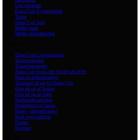
Uge program
Dana Cup Eventområde
Turist
Dana Cup App
Medie bank
Medie akkreditering
Turnering
Dana Cup Livestreaming
Turneringsinfo
Turneringsregler
Dana Cup Kick Off 19-20 juli 2026
Start og deltagergebyr
Transport til og fra Dana Cup
Hop på og af busser
Hop på og af toget
Skoleindkvartering
Bespisning og menu
Hotel - opgraderinger
Kort over banerne
Finaler
Præmier
Følg med