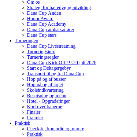
Om os
Strategi for bæredygtig udvikling
Dana Cup Ånden
Honor Award
Dana Cup Academy
Dana Cup ambassadører
Dana Cup stars
Turneringen
Dana Cup Livestreaming
Turneringsinfo
Turneringsregler
Dana Cup Kick Off 19-20 juli 2026
Start og Deltagergebyr
Transport til og fra Dana Cup
Hop på og af busser
Hop på og af toget
Skoleindkvartering
Bespisning og menu
Hotel - Opgraderinger
Kort over banerne
Finaler
Præmier
Praktisk
Check-in, kontortid og numre
Praktisk