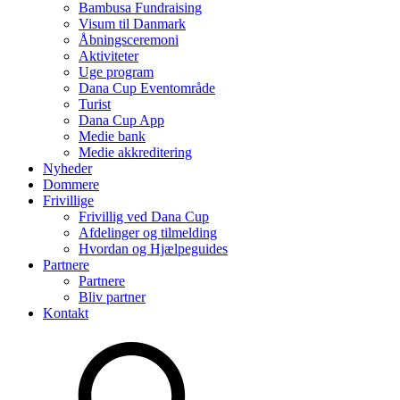
Bambusa Fundraising
Visum til Danmark
Åbningsceremoni
Aktiviteter
Uge program
Dana Cup Eventområde
Turist
Dana Cup App
Medie bank
Medie akkreditering
Nyheder
Dommere
Frivillige
Frivillig ved Dana Cup
Afdelinger og tilmelding
Hvordan og Hjælpeguides
Partnere
Partnere
Bliv partner
Kontakt