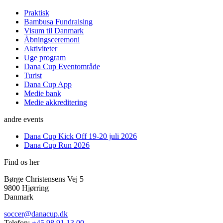
Praktisk
Bambusa Fundraising
Visum til Danmark
Åbningsceremoni
Aktiviteter
Uge program
Dana Cup Eventområde
Turist
Dana Cup App
Medie bank
Medie akkreditering
andre events
Dana Cup Kick Off 19-20 juli 2026
Dana Cup Run 2026
Find os her
Børge Christensens Vej 5
9800 Hjørring
Danmark
soccer@danacup.dk
Telefon:
+45 98 91 13 00