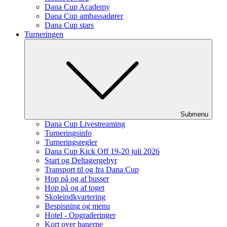
Dana Cup Academy
Dana Cup ambassadører
Dana Cup stars
Turneringen
Submenu
Dana Cup Livestreaming
Turneringsinfo
Turneringsregler
Dana Cup Kick Off 19-20 juli 2026
Start og Deltagergebyr
Transport til og fra Dana Cup
Hop på og af busser
Hop på og af toget
Skoleindkvartering
Bespisning og menu
Hotel - Opgraderinger
Kort over banerne